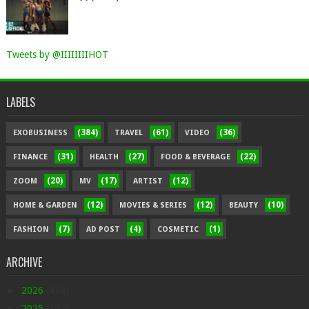
Tweets by @IIIIIIIIHOT
LABELS
(384)
(61)
(36)
EXOBUSINESS
TRAVEL
VIDEO
(31)
(27)
(22)
FINANCE
HEALTH
FOOD & BEVERAGE
(20)
(17)
(12)
ZOOM
MV
ARTIST
(12)
(12)
(10)
HOME & GARDEN
MOVIES & SERIES
BEAUTY
(7)
(4)
(1)
FASHION
AD POST
COSMETIC
ARCHIVE
►
2026
(474)
►
2025
(182)