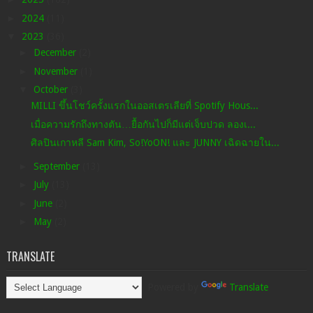
►
2024
(11)
▼
2023
(36)
►
December
(2)
►
November
(1)
▼
October
(3)
MILLI ขึ้นโชว์ครั้งแรกในออสเตรเลียที่ Spotify Hous...
เมื่อความรักถึงทางตัน…ยื้อกันไปก็มีแต่เจ็บปวด ลองเ...
ศิลปินเกาหลี Sam Kim, So!YoON! และ JUNNY เฉิดฉายใน...
►
September
(13)
►
July
(13)
►
June
(2)
►
May
(2)
TRANSLATE
Powered by
Translate