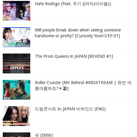
Hate Rodrigo (Feat. 우기 ((여자)아이들))
Will people break down when seeing someone
handsome or pretty? [Curiosity Yoon💡EP.01]
The Prom Queens in JAPAN [BEHIND #1]
Roller Coaster [MV Behind #MIXXTREAM | 완전 여
름여름하죠?☀🏖]
드림콘서트 In JAPAN 비하인드 (ENG)
쉿 (Shhh)