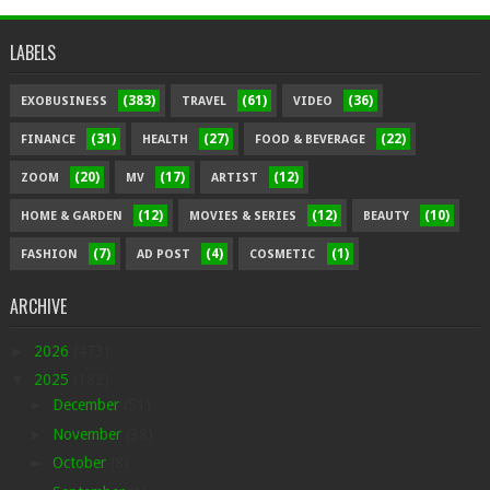
LABELS
(383)
(61)
(36)
EXOBUSINESS
TRAVEL
VIDEO
(31)
(27)
(22)
FINANCE
HEALTH
FOOD & BEVERAGE
(20)
(17)
(12)
ZOOM
MV
ARTIST
(12)
(12)
(10)
HOME & GARDEN
MOVIES & SERIES
BEAUTY
(7)
(4)
(1)
FASHION
AD POST
COSMETIC
ARCHIVE
►
2026
(473)
▼
2025
(182)
►
December
(51)
►
November
(38)
►
October
(8)