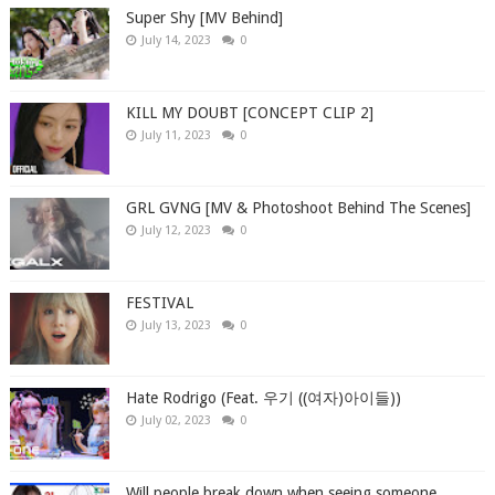
Super Shy [MV Behind]
July 14, 2023
0
KILL MY DOUBT [CONCEPT CLIP 2]
July 11, 2023
0
GRL GVNG [MV & Photoshoot Behind The Scenes]
July 12, 2023
0
FESTIVAL
July 13, 2023
0
Hate Rodrigo (Feat. 우기 ((여자)아이들))
July 02, 2023
0
Will people break down when seeing someone