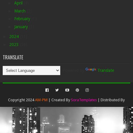
►
April
(4)
►
March
(2)
►
February
(1)
►
January
(1)
►
2024
(11)
►
2023
(36)
TRANSLATE
Powered by
Translate
Copyright 2024
AM-PM
| Created By
SoraTemplates
| Distributed By
Gooyaabi Templates