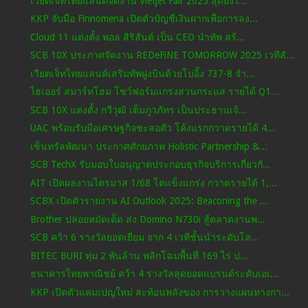
เวียตเจ็ทไทยแลนด์จัดงาน Vietjet Fair 2025 สุดยิ่งใ...
KKP จับมือ Finnomena เปิดตัวบัญชีเงินฝากเพื่อการลง...
Cloud 11 แต่งตั้ง พอล สิริสันต์ เป็น CEO นำทัพ สร้...
SCB 10X ประกาศจัดงาน REDeFiNE TOMORROW 2025 เวทีสั...
เวียตเจ็ทไทยแลนด์เสริมทัพฝูงบินด้วยโบอิ้ง 737-8 จำ...
ไฮเออร์ สมาร์ทโฮม โชว์ฟอร์มแกร่งสวนกระแส รายได้ Q1...
SCB 10X แต่งตั้ง กวีวุฒิ เต็มภูวภัทร เป็นประธานเจ้...
UAC พร้อมรับมือเศรษฐกิจชะลอตัว โค้งแรกกวาดรายได้ 4...
เซ็นทรัลพัฒนา ประกาศศักยภาพ Holistic Partnership &...
SCB TechX รับมอบใบอนุญาตประกอบธุรกิจบริการเกี่ยวกั...
AIT เปิดผลงานไตรมาส 1/68 โตแข็งแกร่ง กวาดรายได้ 1,...
SCBX เปิดตัวรายงาน AI Outlook 2025: Beaconing the ...
Brother ปล่อยหมัดเด็ด ส่ง Domino N730i สู้ตลาดงานพ...
SCB คว้า 6 รางวัลยอดเยี่ยม จาก 4 เวทีชั้นนำระดับโล...
BITEC BURI ทุ่ม 2 พันล้าน พลิกโฉมพื้นที่ 169 ไร่ ป...
ธนาคารไทยพาณิชย์ คว้า 4 รางวัลสุดยอดแบรนด์ระดับเอเ...
KKP เปิดตัวแคมเปญใหม่ สะท้อนพลังของ การวางแผนทางกา...