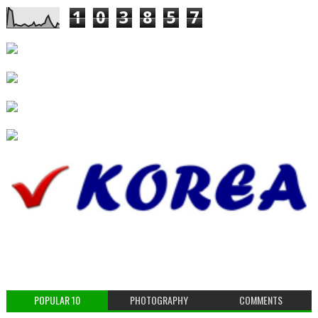
1
0
3
8
5
7
POPULAR 10
PHOTOGRAPHY
COMMENTS