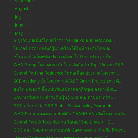
►
September
(1)
►
August
(7)
►
July
(22)
►
June
(18)
▼
May
(29)
6 ธุรกิจเอสเอ็มอีไทยคว้ารางวัล Bai Po Business Awa...
ไฮเออร์ ครองบัลลังก์ผู้นำเครื่องใช้ไฟฟ้าระดับโลก ด...
ชไนเดอร์ อิเล็คทริค ประเทศไทย ได้รับการรับรองเป็น ...
WHA Group โดดเด่นระดับโลก ติดอันดับ Top 1% จาก S&P...
Central Pattana Residence โตต่อเนื่อง ประกาศโครงกา...
SCB Academy ปั้นโครงการ AFAST Smart Project ยกระดั...
ฮุนได มอเตอร์ ขึ้นแท่นพันธมิตรหลักศึกฟุตบอลอาเซียน...
UAC ฟอร์มแกร่ง ชำระคืนหุ้นกู้ 500 ลบ. ตามนัด ทริสเ...
GGC คว้ารางวัล S&P Global Sustainability Yearbook ...
WHAID ร่วมแสดงความยินดีกับ CHANG-AN เปิดโรงงานผลิต...
Central Park Offices ต้อนรับ ไบเออร์ไทย ปักหมุด HQ...
GGC และ ไทยคม ลงนามบันทึกข้อตกลงความร่วมมือ ศึกษาแ...