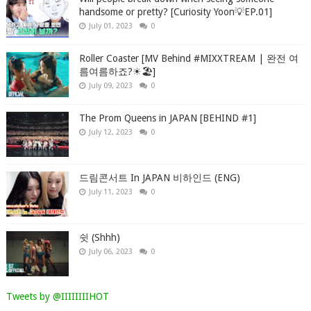
handsome or pretty? [Curiosity Yoon💡EP.01]
July 01, 2023
0
Roller Coaster [MV Behind #MIXXTREAM | 완전 여
름여름하죠?☀🏖]
July 09, 2023
0
The Prom Queens in JAPAN [BEHIND #1]
July 12, 2023
0
드림콘서트 In JAPAN 비하인드 (ENG)
July 11, 2023
0
쉿 (Shhh)
July 06, 2023
0
Tweets by @IIIIIIIIHOT