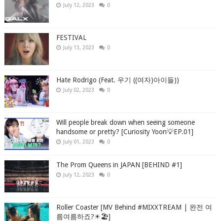
July 12, 2023
0
FESTIVAL
July 13, 2023
0
Hate Rodrigo (Feat. 우기 ((여자)아이들))
July 02, 2023
0
Will people break down when seeing someone
handsome or pretty? [Curiosity Yoon💡EP.01]
July 01, 2023
0
The Prom Queens in JAPAN [BEHIND #1]
July 12, 2023
0
Roller Coaster [MV Behind #MIXXTREAM | 완전 여
름여름하죠?☀🏖]