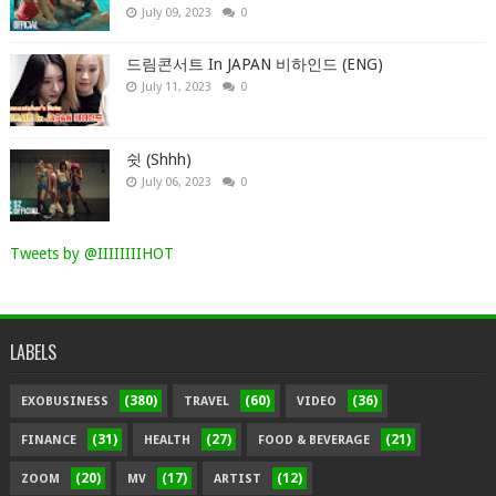
July 09, 2023
0
드림콘서트 In JAPAN 비하인드 (ENG)
July 11, 2023
0
쉿 (Shhh)
July 06, 2023
0
Tweets by @IIIIIIIIHOT
LABELS
(380)
(60)
(36)
EXOBUSINESS
TRAVEL
VIDEO
(31)
(27)
(21)
FINANCE
HEALTH
FOOD & BEVERAGE
(20)
(17)
(12)
ZOOM
MV
ARTIST