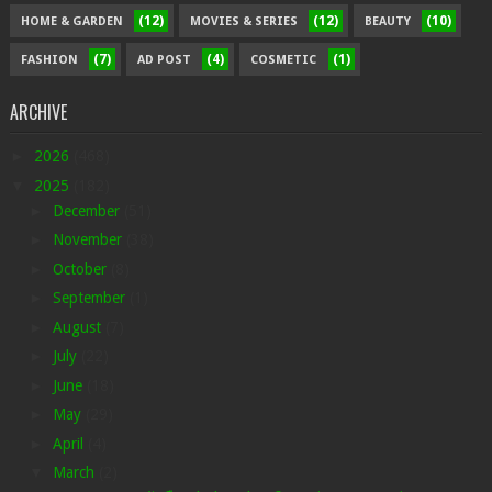
(12)
(12)
(10)
HOME & GARDEN
MOVIES & SERIES
BEAUTY
(7)
(4)
(1)
FASHION
AD POST
COSMETIC
ARCHIVE
►
2026
(468)
▼
2025
(182)
►
December
(51)
►
November
(38)
►
October
(8)
►
September
(1)
►
August
(7)
►
July
(22)
►
June
(18)
►
May
(29)
►
April
(4)
▼
March
(2)