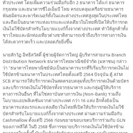
ทั่วประเทศ โดยเพิ่มความร่วมมือกับอีก 2 ธนาคาร ได้แก่ ธนาคาร
กรุงเทพ และธนาคารซีไอเอ็มบี ไทย ครอบคลุมเครือข่ายธนาคาร
พันธมิตรและพาร์ตเนอร์ทั้งในและต่างประเทศสูงสุดในประเทศไทย
และถือเป็นธนาคารแห่งแรกและแห่งเดียวในไทยที่เปิดให้บริการกด
เงินไม่ใช้บัตรสำหรับโมบายแบงก์กิ้งจากต่างประเทศ ทำให้ลูกค้าทั้ง
ชาวไทยและนักท่องเที่ยวต่างชาติสามารถเข้าถึงบริการทางการเงิน
ได้สะดวกรวดเร็ว และปลอดภัยยิ่งขึ้น
นายสักวัฏ อิทธิสวัสดิ์ ผู้ช่วยผู้จัดการใหญ่ ผู้บริหารสายงาน Branch
Distribution Network ธนาคารไทยพาณิชย์จำกัด (มหาชน) กล่าว
ว่า "ธนาคารไทยพาณิชย์นับเป็นธนาคารแรกที่ริเริ่มบริการกดเงินไม่
ใช้บัตรข้ามธนาคารในประเทศไทยตั้งแต่ปี 2564 ปัจจุบัน ตู้ ATM
SCB สามารถให้บริการกดเงินสดครอบคลุมทั้งบริการกดเงินด้วยบัตร
และบริการกดเงินไม่ใช้บัตรทั้งจากธนาคาร และกลุ่มผู้ให้บริการ
ทางการเงินอื่นๆ ที่ไม่ใช่สถาบันทางการเงิน (Non-Bank) รวมถึง
โมบายแอปพลิเคชันจากต่างประเทศ กว่า 16 แห่ง อีกทั้งยังเป็น
ธนาคารแห่งแรกและแห่งเดียวในไทยที่เปิดให้บริการกดเงินไม่ใช้
บัตรสำหรับโมบายแบงก์กิ้งจากต่างประเทศ ผ่านความร่วมมือกับ
Cashmallow ตั้งแต่ปี 2566 ก่อนขยายขอบเขตบริการร่วมกับ GLN
ของเกาหลีใต้ ในปี 2568 ซึ่งการขยายบริการกดเงินไม่ใช้บัตรข้าม