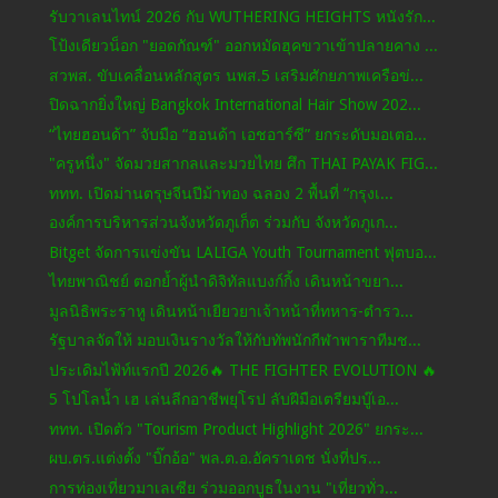
รับวาเลนไทน์ 2026 กับ WUTHERING HEIGHTS หนังรัก...
โป้งเดียวน็อก "ยอดกัณฑ์" ออกหมัดฮุคขวาเข้าปลายคาง ...
สวพส. ขับเคลื่อนหลักสูตร นพส.5 เสริมศักยภาพเครือข่...
ปิดฉากยิ่งใหญ่ Bangkok International Hair Show 202...
“ไทยฮอนด้า” จับมือ “ฮอนด้า เอชอาร์ซี” ยกระดับมอเตอ...
"ครูหนึ่ง" จัดมวยสากลและมวยไทย ศึก THAI PAYAK FIG...
ททท. เปิดม่านตรุษจีนปีม้าทอง ฉลอง 2 พื้นที่ “กรุงเ...
องค์การบริหารส่วนจังหวัดภูเก็ต ร่วมกับ จังหวัดภูเก...
Bitget จัดการแข่งขัน LALIGA Youth Tournament ฟุตบอ...
ไทยพาณิชย์ ตอกย้ำผู้นำดิจิทัลแบงก์กิ้ง เดินหน้าขยา...
มูลนิธิพระราหู เดินหน้าเยียวยาเจ้าหน้าที่ทหาร-ตำรว...
รัฐบาลจัดให้ มอบเงินรางวัลให้กับทัพนักกีฬาพาราทีมช...
ประเดิมไฟ้ท์แรกปี 2026🔥 THE FIGHTER EVOLUTION 🔥
5 โปโลน้ำ เฮ เล่นลีกอาชีพยุโรป ลับฝีมือเตรียมบู๊เอ...
ททท. เปิดตัว "Tourism Product Highlight 2026" ยกระ...
ผบ.ตร.แต่งตั้ง "บิ๊กอ้อ" พล.ต.อ.อัคราเดช นั่งที่ปร...
การท่องเที่ยวมาเลเซีย​ ร่วมออกบูธในงาน "เที่ยวทั่ว...