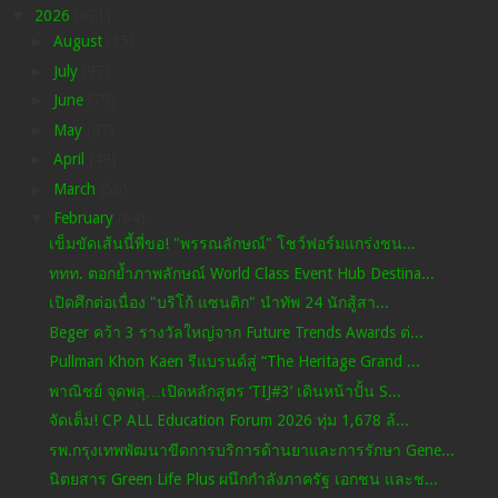
▼
2026
(471)
►
August
(15)
►
July
(97)
►
June
(79)
►
May
(47)
►
April
(49)
►
March
(56)
▼
February
(64)
เข็มขัดเส้นนี้พี่ขอ! "พรรณลักษณ์" โชว์ฟอร์มแกร่งชน...
ททท. ตอกย้ำภาพลักษณ์ World Class Event Hub Destina...
เปิดศึกต่อเนื่อง "บริโก้ แซนติก" นำทัพ 24 นักสู้สา...
Beger คว้า 3 รางวัลใหญ่จาก Future Trends Awards ต่...
Pullman Khon Kaen รีแบรนด์สู่ “The Heritage Grand ...
พาณิชย์ จุดพลุ…เปิดหลักสูตร ‘TIJ#3’ เดินหน้าปั้น S...
จัดเต็ม! CP ALL Education Forum 2026 ทุ่ม 1,678 ล้...
รพ.กรุงเทพพัฒนาขีดการบริการด้านยาและการรักษา Gene...
นิตยสาร Green Life Plus ผนึกกำลังภาครัฐ เอกชน และช...