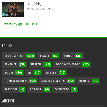
쉿 (Shhh)
July 06, 2023
0
Tweets by @IIIIIIIIHOT
LABELS
(382)
(60)
(36)
EXOBUSINESS
TRAVEL
VIDEO
(31)
(27)
(22)
FINANCE
HEALTH
FOOD & BEVERAGE
(20)
(17)
(12)
ZOOM
MV
ARTIST
(12)
(12)
(10)
HOME & GARDEN
MOVIES & SERIES
BEAUTY
(7)
(4)
(1)
FASHION
AD POST
COSMETIC
ARCHIVE