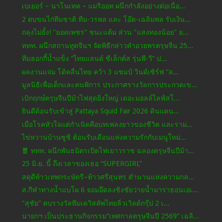
เบเยอร์ – นาโนเทค – แมริออท ผนึกกำลังอย่างต่อเนื่อ...
2 ตบขนไก่ทีมชาติ ทีม-วรพล และ โอ๊ต-เฉลิมพล รับเงิน...
ถลุงไม่ยั้ง! "ยอดเพชร" ชนะแต้ม ส่วน "แสงทองน้อย" ย...
ททท. ผนึกสถานทูตจีนฯ จัดพิธีกล่าวคำอวยพรตรุษจีน 25...
ทีมฮอกกี้น้ำแข็ง “ไทยแลนด์ ซีเล็กต์ส รุ่นพี-วี” ป...
ผลงานแจ่ม โต้คลื่นไทย คว้า 3 แชมป์ วินด์เซิร์ฟ “ล...
มูลนิธิเพื่อเด็กและคนพิการ ประกาศรางวัลการประกวดเข...
เบิกฤกษ์ตรุษจีนปีม้าไฟสุดยิ่งใหญ่ เดอะมอลล์ไลฟ์สโ...
ยินดีต้อนรับเข้าสู่ Pattaya Squid Fair 2026 ดินแดน...
เมื่อโรคหัวใจแต่กำเนิดคือบทเพลงยาวของชีวิต และราม...
ไข่หวานบ้านซูชิ ต้อนรับเดือนแห่งความรักกับเมนูใหม่...
🧧 ททท. ผนึกพันธมิตรเปิดไฟเยาวราช ฉลองตรุษจีนปีม้า...
25 มิ.ย. นี้ ถึงเวลาของเธอ “SUPERGIRL”
สดุดีท้าวเทพกระษัตรี–ท้าวศรีสุนทร ตำนานแห่งความกล...
ส.กีฬาทางน้ำแบโผ 6 จอมอึดลงชิงชัยว่ายน้ำมาราธอนเอเ...
"สุชัย" ตบรางวัลทีมเดวิสคัพไทยลิ่วเวิลด์กรุ๊ป 2 เ...
นายกฯ เป็นประธานกิจกรรม“เทศกาลตรุษจีนปี 2569” เฉลิ...