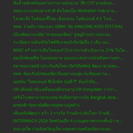
ชั่งน้ำหนักพร้อมตรวจร่างกายนักมวย "ศึก CPF มวยมันส...
ททท.เจาะนทท.ต่างชาติ ดันไทยเป็น Workation Hub ผ่าน...
โลกตะลึง ไอซ์ฮอกกี้ไทย เฉือนชนะ ไอซ์แลนด์ 4-3 ในช่...
ททท. ร่วมกับ กทม.และ GMAC จัด AMAZING KIDS FESTIVAL
เมืองพัทยาเนรมิต “หาดจอมเทียน” สู่หมู่บ้านชาวประมง...
ระเบิดความมันส์กับไฟต์ชิงแชมป์เข็มขัดถึง 2 เส้น บน...
MINT สร้างการเติบโตของกำไรจากการดำเนินงาน 21% ในไต...
สุดเอ็กซ์คลูซีฟ ไอคอนสยาม มอบประสบการณ์เหนือความคา...
สมาคมนายหน้าประกันภัยไทย เปิดวิสัยทัศน์ พัฒนานายหน...
ททท. ต้อนรับนักท่องเที่ยวจีนอย่างอบอุ่น สะท้อนความ...
เฮสนั่น “ไทยแลนด์ ซีเล็กต์ส รุ่นพี-วี” ล้มเจ้าถิ่น...
OR เดินหน้าขับเคลื่อนองค์กรขยาย OR Ecosystem วางรา...
เครือโรงพยาบาลกรุงเทพ จับมือสายการบิน Bangkok Airw...
ยกช่อฟ้าวัดสามัคคีธรรม(หลวงปู่หล่ำ)
เซ็นทรัลพัฒนา คว้า 2 รางวัล ร้านดังระดับโลก–ร้านฮิ...
INTERMACH 2026 จัดพร้อมอีก 4 งานอุตสาหกรรมชั้นนำ ท...
อบจ.ภูเก็ต ร่วมจังหวัดภูเก็ต แถลงความพร้อมจัดงานแส...