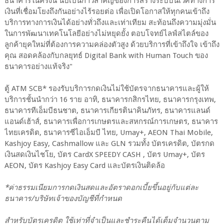
ธนาคารในครั้งนี้ นับเป็นก้าวสำคัญของการสร้างระบบนิเวศทางการ
เงินที่เชื่อมโยงถึงกันอย่างไร้รอยต่อ เพื่อเปิดโอกาสให้ทุกคนเข้าถึง
บริการทางการเงินได้อย่างทั่วถึงและเท่าเทียม สะท้อนถึงความมุ่งมั่น
ในการพัฒนาเทคโนโลยีอย่างไม่หยุดยั้ง ตอบโจทย์ไลฟ์สไตล์ของ
ลูกค้ายุคใหม่ที่ต้องการความคล่องตัวสูง ด้วยบริการที่เข้าถึงใจ เข้าถึง
คุณ สอดคล้องกับกลยุทธ์ Digital Bank with Human Touch ของ
ธนาคารอย่างแท้จริง"
ตู้ ATM SCB* รองรับบริการกดเงินไม่ใช้บัตรจากธนาคารและผู้ให้
บริการชั้นนำกว่า 16 ราย อาทิ, ธนาคารกสิกรไทย, ธนาคารกรุงเทพ,
ธนาคารทีเอ็มบีธนชาต, ธนาคารเกียรตินาคินภัทร, ธนาคารแลนด์
แอนด์เฮ้าส์, ธนาคารเพื่อการเกษตรและสหกรณ์การเกษตร, ธนาคาร
ไทยเครดิต, ธนาคารซีไอเอ็มบี ไทย, Umay+, AEON Thai Mobile,
Kashjoy Easy, Cashmallow และ GLN รวมทั้ง บัตรเครดิต, บัตรกด
เงินสดเงินไชโย, บัตร CardX SPEEDY CASH , บัตร Umay+, บัตร
AEON, บัตร Kashjoy Easy Card และบัตรเงินติดล้อ
*ค่าธรรมเนียมการกดเงินสดและอัตราดอกเบี้ยขึ้นอยู่กับแต่ละ
ธนาคาร/บริษัทเจ้าของบัญชีที่กำหนด
สำหรับบัตรเครดิต ใช้เท่าที่จำเป็นและชำระคืนได้เต็มจำนวนตาม