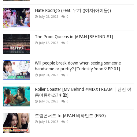
Hate Rodrigo (Feat. 우기 ((여자)아이들))
July 02, 2023
0
The Prom Queens in JAPAN [BEHIND #1]
July 12, 2023
0
Will people break down when seeing someone
handsome or pretty? [Curiosity Yoon💡EP.01]
July 01, 2023
0
Roller Coaster [MV Behind #MIXXTREAM | 완전 여
름여름하죠?☀🏖]
July 09, 2023
0
드림콘서트 In JAPAN 비하인드 (ENG)
July 11, 2023
0