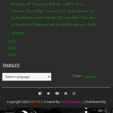
ทีมไอซ์ฮอกกี้ “ไทยแลนด์ ซีเล็กต์ส รุ่นพี-วี” สร้าง...
"พรเพชร ท็อปแฟรี่ยิม" ถล่มอาวุธใส่ "เพชรอนันต๋ สวน...
ลุ้นคัมแบ็คสนามหน้า! Honda HRC คอนเฟิร์ม “ก้อง-สมเ...
ชาร์จพลังใหม่ให้ฟุตบอลไทย! สมาคมกีฬาฟุตบอลฯ จับมือ...
►
January
(64)
►
2025
(182)
►
2024
(11)
►
2023
(36)
TRANSLATE
Powered by
Translate
Copyright 2024
AM-PM
| Created By
SoraTemplates
| Distributed By
Gooyaabi Templates