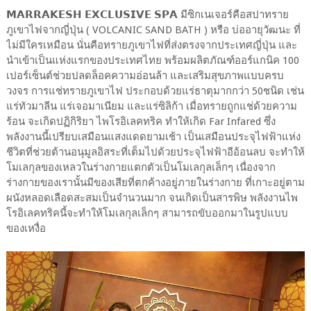
𝗠𝗔𝗥𝗥𝗔𝗞𝗘𝗦𝗛 𝗘𝗫𝗖𝗟𝗨𝗦𝗜𝗩𝗘 𝗦𝗣𝗔 มีซิกเนเจอร์คือสปาทราย
ภูเขาไฟจากญี่ปุ่น ( VOLCANIC SAND BATH ) หรือ บ่ออายุวัฒนะ ที่
ไม่มีใครเหมือน นั่นคือทรายภูเขาไฟที่ส่งตรงจากประเทศญี่ปุ่น และ
นำเข้าเป็นแห่งแรกของประเทศไทย พร้อมผลิตภัณฑ์ออร์แกนิค 100
เปอร์เซ็นต์ช่วยปลดล็อคความอ่อนล้า และเสริมสุขภาพแบบครบ
วงจร การแช่ทรายภูเขาไฟ ประกอบด้วยแร่ธาตุมากกว่า 50ชนิด เช่น
แร่ทัวมาลีน แร่เจอมาเนียม และแร่ซิลิก้า เมื่อทรายถูกแช่ด้วยความ
ร้อน จะเกิดปฏิกิริยา ไพโรอิเลคทริค ทำให้เกิด Far Infared ซึ่ง
พลังงานนี้เปรียบเสมือนแสงแดดยามเช้า เป็นเสมือนประจุไฟฟ้าแห่ง
ชีวิตที่ช่วยต้านอนุมูลอิสระที่เต็มไปด้วยประจุไฟฟ้าอีอ้อนลบ จะทำให้
โมเลกุลของเหลวในร่างกายแตกตัวเป็นโมเลกุลเล็กๆ เนื่องจาก
ร่างกายของเรานั้นมีของเสียที่ตกค้างอยู่ภายในร่างกาย ที่เกาะอยู่ตาม
ผนังหลอดเลือดสะสมเป็นจำนวนมาก จนเกิดเป็นสารพิษ พลังงานไพ
โรอิเลคทริคนี้จะทำให้โมเลกุลเล็กๆ สามารถขับออกมาในรูปแบบ
ของเหงื่อ