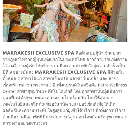
𝗠𝗔𝗥𝗥𝗔𝗞𝗘𝗦𝗛 𝗘𝗫𝗖𝗟𝗨𝗦𝗜𝗩𝗘 𝗦𝗣𝗔 คือต้นแบบผู้นำเข้าสปาท
รายภูเขาไฟจากญี่ปุ่นแห่งแรกในประเทศไทย จากก้าวแรกแห่งความ
ไว้วางใจของผู้เข้าใช้บริการ กุมมือความประทับใจสู่ความสำเร็จเป็น
ปีที่ 9 อย่างมั่นคง 𝗠𝗔𝗥𝗥𝗔𝗞𝗘𝗦𝗛 𝗘𝗫𝗖𝗟𝗨𝗦𝗜𝗩𝗘 𝗦𝗣𝗔 มีด้วยกัน
ทั้งหมด 2 สาขาได้แก่ สาขาเซ็นทรัล พลาซ่า ปิ่นเกล้า และ สาขา
เซ็นทรัล พลาซ่า พระราม 3 อีกทั้งแบรนด์ในเครือคือ Petra Wellness
Center สาขาสุขุมวิท 39 ตึกไบโอเฮ้าส์ โดยทุกสาขานั้นมุ่งเน้นการ
ดูแลฟื้นฟูทั้งสุขภาพและความงามไปพร้อมกัน โดยใช้สุดยอด
เทคโนโลยีและผลิตภัณฑ์ออร์แกนิค 100 เปอร์เซ็นต์เพื่อให้เกิด
ผลลัพธ์และความประทับใจสูงสุดแก่ผู้เข้าใช้บริการ อีกทั้งการบริการ
ด้วยทีมงานมืออาชีพที่มีประสบการณ์สูง ตอบโจทย์คนรักสุขภาพและ
ความงามอย่างครบวงจร