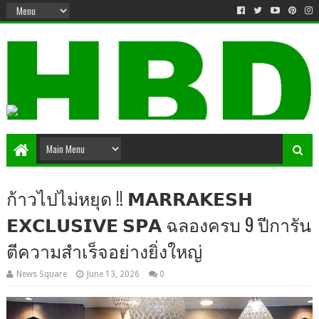
ก้าวไปไม่หยุด !! 𝗠𝗔𝗥𝗥𝗔𝗞𝗘𝗦𝗛
𝗘𝗫𝗖𝗟𝗨𝗦𝗜𝗩𝗘 𝗦𝗣𝗔 ฉลองครบ 9 ปีการัน
ตีความสำเร็จอย่างยิ่งใหญ่
News Square
June 13, 2026
0