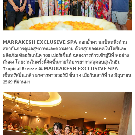
𝗠𝗔𝗥𝗥𝗔𝗞𝗘𝗦𝗛 𝗘𝗫𝗖𝗟𝗨𝗦𝗜𝗩𝗘 𝗦𝗣𝗔 ตอกย้ำความเป็นหนึ่งด้าน
สถาบันการดูแลสุขภาพและความงาม ด้วยสุดยอดเทคโนโลยีและ
ผลิตภัณฑ์ออร์แกนิค 100 เปอร์เซ็นต์ ฉลองการก้าวเข้าสู่ปีที่ 9 อย่าง
มั่นคง โดยงานในครั้งนี้จัดขึ้นภายใต้บรรยากาศสุดอบอุ่นในธีม
Tropical Breeze ณ 𝗠𝗔𝗥𝗥𝗔𝗞𝗘𝗦𝗛 𝗘𝗫𝗖𝗟𝗨𝗦𝗜𝗩𝗘 𝗦𝗣𝗔
เซ็นทรัลปิ่นเกล้า อาคารทาวเวอร์บี ชั้น 14 เมื่อวันเสาร์ที่ 13 มิถุนายน
2569 ที่ผ่านมา