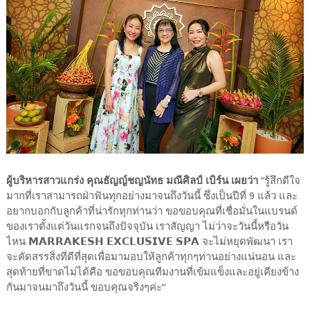
ผู้บริหารสาวแกร่ง คุณธัญญ์ชญนัทธ มณีศิลป์ เบิร์น เผยว่า
“รู้สึกดีใจ
มากที่เราสามารถฝ่าฟันทุกอย่างมาจนถึงวันนี้ ซึ่งเป็นปีที่ 9 แล้ว และ
อยากบอกกับลูกค้าที่น่ารักทุกท่านว่า ขอขอบคุณที่เชื่อมั่นในแบรนด์
ของเราตั้งแต่วันแรกจนถึงปัจจุบัน เราสัญญา ไม่ว่าจะวันนี้หรือวัน
ไหน 𝗠𝗔𝗥𝗥𝗔𝗞𝗘𝗦𝗛 𝗘𝗫𝗖𝗟𝗨𝗦𝗜𝗩𝗘 𝗦𝗣𝗔 จะไม่หยุดพัฒนา เรา
จะคัดสรรสิ่งที่ดีที่สุดเพื่อมามอบให้ลูกค้าทุกๆท่านอย่างแน่นอน และ
สุดท้ายที่ขาดไม่ได้คือ ขอขอบคุณทีมงานที่เข้มแข็งและอยู่เคียงข้าง
กันมาจนมาถึงวันนี้ ขอบคุณจริงๆค่ะ“