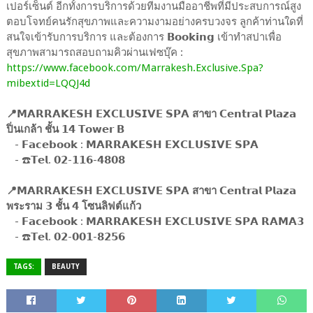
เปอร์เซ็นต์ อีกทั้งการบริการด้วยทีมงานมืออาชีพที่มีประสบการณ์สูง
ตอบโจทย์คนรักสุขภาพและความงามอย่างครบวงจร ลูกค้าท่านใดที่
สนใจเข้ารับการบริการ และต้องการ 𝗕𝗼𝗼𝗸𝗶𝗻𝗴 เข้าทำสปาเพื่อ
สุขภาพสามารถสอบถามคิวผ่านเฟซบุ๊ค :
https://www.facebook.com/Marrakesh.Exclusive.Spa?
mibextid=LQQJ4d
📍𝗠𝗔𝗥𝗥𝗔𝗞𝗘𝗦𝗛 𝗘𝗫𝗖𝗟𝗨𝗦𝗜𝗩𝗘 𝗦𝗣𝗔 สาขา 𝗖𝗲𝗻𝘁𝗿𝗮𝗹 𝗣𝗹𝗮𝘇𝗮
ปิ่นเกล้า ชั้น 𝟭𝟰 𝗧𝗼𝘄𝗲𝗿 𝗕
- 𝗙𝗮𝗰𝗲𝗯𝗼𝗼𝗸 : 𝗠𝗔𝗥𝗥𝗔𝗞𝗘𝗦𝗛 𝗘𝗫𝗖𝗟𝗨𝗦𝗜𝗩𝗘 𝗦𝗣𝗔
- ☎️𝗧𝗲𝗹. 𝟬𝟮-𝟭𝟭𝟲-𝟰𝟴𝟬𝟴
📍𝗠𝗔𝗥𝗥𝗔𝗞𝗘𝗦𝗛 𝗘𝗫𝗖𝗟𝗨𝗦𝗜𝗩𝗘 𝗦𝗣𝗔 สาขา 𝗖𝗲𝗻𝘁𝗿𝗮𝗹 𝗣𝗹𝗮𝘇𝗮
พระราม 𝟯 ชั้น 𝟰 โซนลิฟต์แก้ว
- 𝗙𝗮𝗰𝗲𝗯𝗼𝗼𝗸 : 𝗠𝗔𝗥𝗥𝗔𝗞𝗘𝗦𝗛 𝗘𝗫𝗖𝗟𝗨𝗦𝗜𝗩𝗘 𝗦𝗣𝗔 𝗥𝗔𝗠𝗔𝟯
- ☎️𝗧𝗲𝗹. 𝟬𝟮-𝟬𝟬𝟭-𝟴𝟮𝟱𝟲
TAGS:
BEAUTY