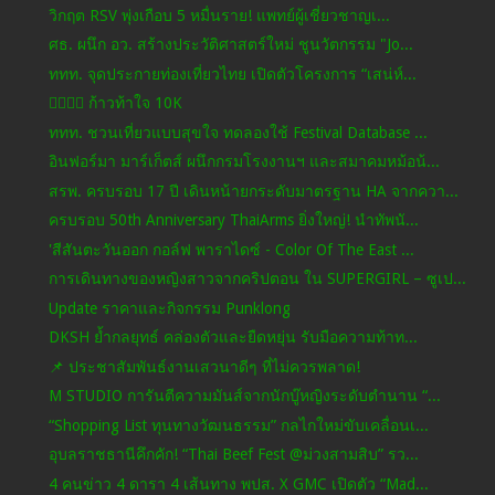
วิกฤต RSV พุ่งเกือบ 5 หมื่นราย! แพทย์ผู้เชี่ยวชาญเ...
ศธ. ผนึก อว. สร้างประวัติศาสตร์ใหม่ ชูนวัตกรรม "Jo...
ททท. จุดประกายท่องเที่ยวไทย เปิดตัวโครงการ “เสน่ห์...
🏃‍♂️🏃‍♀️ ก้าวท้าใจ 10K
ททท. ชวนเที่ยวแบบสุขใจ ทดลองใช้ Festival Database ...
อินฟอร์มา มาร์เก็ตส์ ผนึกกรมโรงงานฯ และสมาคมหม้อน้...
สรพ. ครบรอบ 17 ปี เดินหน้ายกระดับมาตรฐาน HA จากควา...
ครบรอบ 50th Anniversary ThaiArms ยิ่งใหญ่! นำทัพนั...
'สีสันตะวันออก กอล์ฟ พาราไดซ์ - Color Of The East ...
การเดินทางของหญิงสาวจากคริปตอน ใน SUPERGIRL – ซูเป...
Update ราคาและกิจกรรม Punklong
DKSH ย้ำกลยุทธ์ คล่องตัวและยืดหยุ่น รับมือความท้าท...
📌 ประชาสัมพันธ์งานเสวนาดีๆ ที่ไม่ควรพลาด!
M STUDIO การันตีความมันส์จากนักบู๊หญิงระดับตำนาน “...
“Shopping List ทุนทางวัฒนธรรม” กลไกใหม่ขับเคลื่อนเ...
อุบลราชธานีคึกคัก! “Thai Beef Fest @ม่วงสามสิบ” รว...
4 คนข่าว 4 ดารา 4 เส้นทาง พปส. X GMC เปิดตัว “Mad...