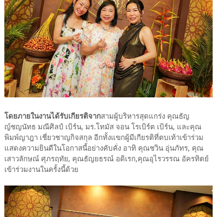
โดยภายในงานได้รับเกียรติจาก
สามผู้บริหารสุดแกร่ง คุณธัญ
ญ์ชญนัทธ มณีศิลป์ เบิร์น, มร.โทมัส จอน โรเบิร์ต เบิร์น, และคุณ
พิมพ์ญาฎา เชี่ยวชาญกิจสกุล อีกทั้งแขกผู้มีเกียรติที่ตบเท้าเข้าร่วม
แสดงความยินดีในโอกาสนี้อย่างคับคั่ง อาทิ คุณชวิน อุ่นภัทร, คุณ
เสาวลักษณ์ ศุภรฤทัย, คุณธัญยธรณ์ อดิเรก,คุณอุไรวรรณ อัครทิตย์
เข้าร่วมงานในครั้งนี้ด้วย