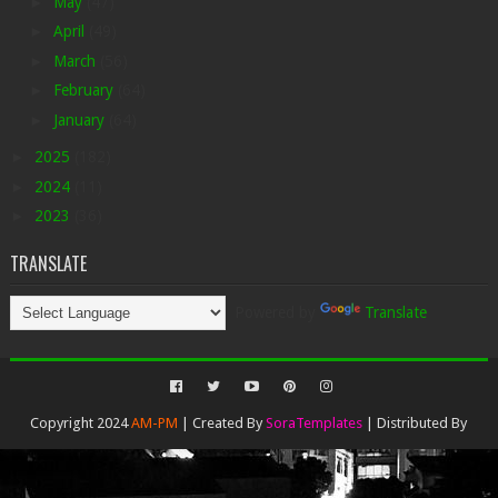
►
May
(47)
►
April
(49)
►
March
(56)
►
February
(64)
►
January
(64)
►
2025
(182)
►
2024
(11)
►
2023
(36)
TRANSLATE
Powered by
Translate
Copyright 2024
AM-PM
| Created By
SoraTemplates
| Distributed By
Gooyaabi Templates