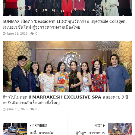
SUNMAX เปิดตัว ‘Deusaderm LIDO’ ชูนวัตกรรม Injectable Collagen
เจเนอเรชันใหม่ สู่วงการความงามเมืองไทย
June 29, 2026
0
ก้าวไปไม่หยุด !! 𝗠𝗔𝗥𝗥𝗔𝗞𝗘𝗦𝗛 𝗘𝗫𝗖𝗟𝗨𝗦𝗜𝗩𝗘 𝗦𝗣𝗔 ฉลองครบ 9 ปี
การันตีความสำเร็จอย่างยิ่งใหญ่
June 13, 2026
0
PREVIOUS
NEXT
เคลื่อนพระศพ
ผู้บัญชาการทหาร