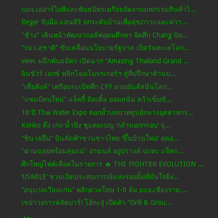
บมจ.เออาร์ไอพีและพันธมิตรเตรียมจัดงานมหกรรมสินค้าไ...
Beger จับมือ แสนสิริ ยกระดับบ้านเพื่อสุขภาวะและควา...
"ช้าง" เดินหน้าพัฒนากอล์ฟอุดมศึกษา จัดศึก Chang Go...
“รมว.สุชาติ” ขับเคลื่อนนโยบายรัฐบาล เปิดวันทะเลโลก...
ททท. ผนึกพันธมิตร เปิดฉาก “Amazing Thailand Grand ...
อินชัวร์ เอกซ์ พลิกโฉมโบรกเกอร์ฯ สู่ที่ปรึกษาด้านป...
"เสี่ยตังค์" เตรียมระเบิดศึก CPF มวยมันส์สนั่นโลก...
"แชมป์คนใหม่" แจ็คกี้ ลิตเติ้ล ยอดสนั่น คว้าเข็มขั...
10 ปี Thai Water Expo ตอกย้ำบทบาทศูนย์กลางอุตสาหกร...
Koriko ดึง เก่ง-น้ำปิง ชูแคมเปญ ‘กล้านอกกรอบ’ รุ...
“ชิน เยอึน” บินลัดฟ้าชวนชาวไทย ‘ขึ้นบ้านใหม่’ สุดอ...
"ผ่านฉลุยพร้อมลุยแน่" อานนท์ อยู่ปรางค์ ปะทะ แจ็คก...
ศึกใหญ่ไฟต์เดือดในรายการ 🔥 THE FIGHTER EVOLUTION ...
‘USMILE’ ชวนเปิดประสบการณ์แห่งรอยยิ้มที่มั่นใจยิ่ง...
“อนุบาลเวียงแก่น“ พลิกดวลโทษ 1-0 ล้ม อบจ.เชียงราย ...
เขย่าวงการสลัดบาร์! โอ้กะจู๋ เปิดตัว “Grill & Grou...