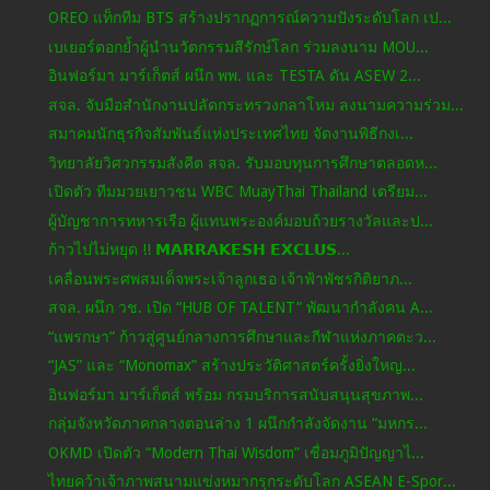
OREO แท็กทีม BTS สร้างปรากฏการณ์ความปังระดับโลก เป...
เบเยอร์ตอกย้ำผู้นำนวัตกรรมสีรักษ์โลก ร่วมลงนาม MOU...
อินฟอร์มา มาร์เก็ตส์ ผนึก พพ. และ TESTA ดัน ASEW 2...
สจล. จับมือสำนักงานปลัดกระทรวงกลาโหม ลงนามความร่วม...
สมาคมนักธุรกิจสัมพันธ์แห่งประเทศไทย จัดงานพิธีกงเ...
วิทยาลัยวิศวกรรมสังคีต สจล. รับมอบทุนการศึกษาตลอดห...
เปิดตัว ทีมมวยเยาวชน WBC MuayThai Thailand เตรียม...
ผู้บัญชาการทหารเรือ ผู้แทนพระองค์มอบถ้วยรางวัลและป...
ก้าวไปไม่หยุด !! 𝗠𝗔𝗥𝗥𝗔𝗞𝗘𝗦𝗛 𝗘𝗫𝗖𝗟𝗨𝗦...
เคลื่อนพระศพสมเด็จพระเจ้าลูกเธอ เจ้าฟ้าพัชรกิติยาภ...
สจล. ผนึก วช. เปิด “HUB OF TALENT” พัฒนากำลังคน A...
“แพรกษา” ก้าวสู่ศูนย์กลางการศึกษาและกีฬาแห่งภาคตะว...
“JAS” และ “Monomax” สร้างประวัติศาสตร์ครั้งยิ่งใหญ...
อินฟอร์มา มาร์เก็ตส์ พร้อม กรมบริการสนับสนุนสุขภาพ...
กลุ่มจังหวัดภาคกลางตอนล่าง 1 ผนึกกำลังจัดงาน “มหกร...
OKMD เปิดตัว “Modern Thai Wisdom” เชื่อมภูมิปัญญาไ...
ไทยคว้าเจ้าภาพสนามแข่งหมากรุกระดับโลก ASEAN E-Spor...