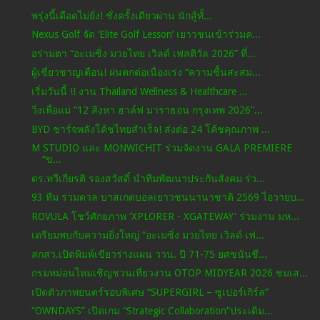
พรุ่งนี้เดือดไม่ยั่ง! ชั่งครั้งเดียวผ่าน นักสู้ทั้...
Nexus Golf จัด ‘Elite Golf Lesson’ เยาวชนเข้าร่วมค...
อร่ามตา “อะเมซิ่ง มวยไทย เวิลด์ เฟสติวัล 2026” ที่...
ผู้เชี่ยวชาญเตือน! ฝนตกต่อเนื่องเร่ง “ความชื้นสะสม...
เริ่มวันนี้ !! งาน Thailand Wellness & Healthcare ...
วิ่งเพื่อแม่ “12 สิงหา ฮาล์ฟ มาราธอน กรุงเทพ 2026”...
BYD ชาร์จพลังโค้ชไทยสำเร็จ! ส่งต่อ 24 โค้ชคุณภาพ ...
M STUDIO และ MONWICHIT ร่วมจัดงาน GALA PREMIERE
“ข...
ดร.ทวีเกียรติ รองสวัสดิ์ นำทีมพัฒนาประกันสังคม ร่ว...
93 ทีม ร่วมดวล บาสเกตบอลเยาวชนนานาชาติ 2569 ไอวายบ...
ROVULA โชว์ศักยภาพ 'XPLORER - XGATEWAY' ร่วมงาน มห...
เตรียมพบกับความยิ่งใหญ่ “อะเมซิ่ง มวยไทย เวิลด์ เฟ...
สกสว.เปิดพิมพ์เขียวร่างแผน ววน. ปี 71-75 ยศชนันชี...
กรมหม่อนไหมเชิญชวนเที่ยวงาน OTOP MIDYEAR 2026 ชมเส...
เปิดตัวภาพยนตร์รอบพิเศษ “SUPERGIRL – ซูเปอร์เกิร์ล”
“OWNDAYS” เปิดเกม “Strategic Collaboration”ประเดิม...