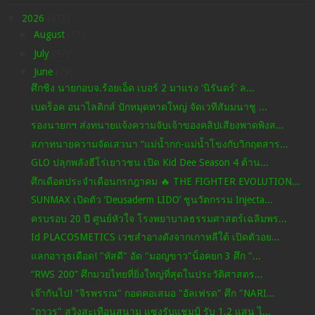
▼
2026
(473)
►
August
(17)
►
July
(97)
▼
June
(79)
ศึกชิง นายกอบจ.ร้อยเอ็ด เบอร์ 2 มาแรง 'นิรันดร์' ล...
เบดร็อค อนาไลติกส์ ปักหมุดหาดใหญ่ จัดเวทีสัมมนาชู ...
รองนายกฯ ส่งทนายแจ้งความจับเจ้าของคลิปเสียงพาดพิงส...
สภาทนายความจัดเสวนา “แม่น้ำกก-แม่น้ำโขงกับวิกฤตสาร...
GLO ปลุกพลังฮีโร่เยาวชน เปิด Kid Dee Season 4 ต้าน...
ศึกเดือดประจำเดือนกรกฎาคม 🔥 THE FIGHTER EVOLUTION...
SUNMAX เปิดตัว ‘Deusaderm LIDO’ ชูนวัตกรรม Injecta...
ครบรอบ 20 ปี ศูนย์หัวใจ โรงพยาบาลธรรมศาสตร์เฉลิมพร...
Id PLACOSMETICS เวชสำอางดังจากเกาหลีใต้ เปิดตัวอย...
แลกอาวุธเดือด! "หัสดี" อัด "มอญขาว"น็อคยก 3 ศึก "...
“RWS 200” ศึกมวยไทยที่ยิ่งใหญ่ที่สุดในประวัติศาสตร...
เจ๊ากันไป! "จิรพรรณ" กอดคอเสมอ "อัลเฟรด" ศึก "NARI...
"ถาวร" สวิงสะเทือนสนาม แซงรับแชมป์ รับ 1.2 แสน ไ...