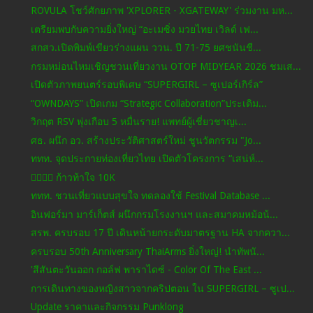
ROVULA โชว์ศักยภาพ 'XPLORER - XGATEWAY' ร่วมงาน มห...
เตรียมพบกับความยิ่งใหญ่ “อะเมซิ่ง มวยไทย เวิลด์ เฟ...
สกสว.เปิดพิมพ์เขียวร่างแผน ววน. ปี 71-75 ยศชนันชี...
กรมหม่อนไหมเชิญชวนเที่ยวงาน OTOP MIDYEAR 2026 ชมเส...
เปิดตัวภาพยนตร์รอบพิเศษ “SUPERGIRL – ซูเปอร์เกิร์ล”
“OWNDAYS” เปิดเกม “Strategic Collaboration”ประเดิม...
วิกฤต RSV พุ่งเกือบ 5 หมื่นราย! แพทย์ผู้เชี่ยวชาญเ...
ศธ. ผนึก อว. สร้างประวัติศาสตร์ใหม่ ชูนวัตกรรม "Jo...
ททท. จุดประกายท่องเที่ยวไทย เปิดตัวโครงการ “เสน่ห์...
🏃‍♂️🏃‍♀️ ก้าวท้าใจ 10K
ททท. ชวนเที่ยวแบบสุขใจ ทดลองใช้ Festival Database ...
อินฟอร์มา มาร์เก็ตส์ ผนึกกรมโรงงานฯ และสมาคมหม้อน้...
สรพ. ครบรอบ 17 ปี เดินหน้ายกระดับมาตรฐาน HA จากควา...
ครบรอบ 50th Anniversary ThaiArms ยิ่งใหญ่! นำทัพนั...
'สีสันตะวันออก กอล์ฟ พาราไดซ์ - Color Of The East ...
การเดินทางของหญิงสาวจากคริปตอน ใน SUPERGIRL – ซูเป...
Update ราคาและกิจกรรม Punklong