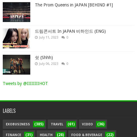
The Prom Queens in JAPAN [BEHIND #1]
드림콘서트 In JAPAN 비하인드 (ENG)
July 11, 2023
0
쉿 (Shhh)
July 06, 2023
0
Tweets by @IIIIIIIIHOT
LABELS
(385)
(61)
(36)
EXOBUSINESS
TRAVEL
VIDEO
(31)
(28)
(22)
FINANCE
HEALTH
FOOD & BEVERAGE