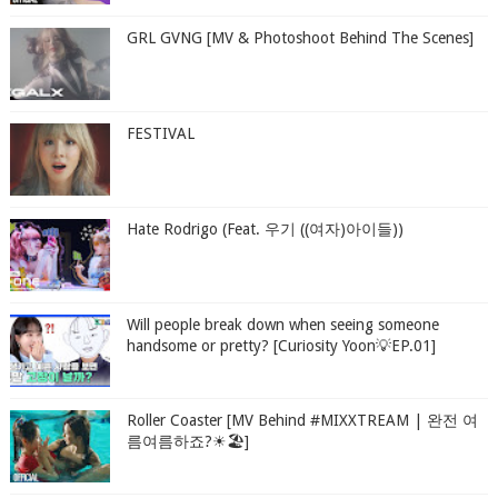
GRL GVNG [MV & Photoshoot Behind The Scenes]
FESTIVAL
Hate Rodrigo (Feat. 우기 ((여자)아이들))
Will people break down when seeing someone
handsome or pretty? [Curiosity Yoon💡EP.01]
Roller Coaster [MV Behind #MIXXTREAM | 완전 여
름여름하죠?☀🏖]