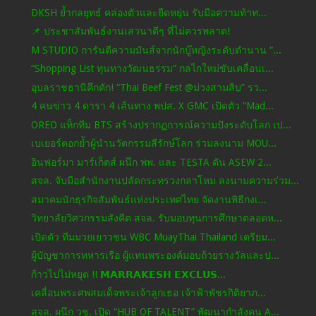
DKSH ย้ำกลยุทธ์ คล่องตัวและยืดหยุ่น รับมือความท้าท...
📌 ประชาสัมพันธ์งานเสวนาดีๆ ที่ไม่ควรพลาด!
M STUDIO การันตีความมันส์จากนักบู๊หญิงระดับตำนาน “...
“Shopping List ทุนทางวัฒนธรรม” กลไกใหม่ขับเคลื่อนเ...
อุบลราชธานีคึกคัก! “Thai Beef Fest @ม่วงสามสิบ” รว...
4 คนข่าว 4 ดารา 4 เส้นทาง พปส. X GMC เปิดตัว “Mad...
OREO แท็กทีม BTS สร้างปรากฏการณ์ความปังระดับโลก เป...
เบเยอร์ตอกย้ำผู้นำนวัตกรรมสีรักษ์โลก ร่วมลงนาม MOU...
อินฟอร์มา มาร์เก็ตส์ ผนึก พพ. และ TESTA ดัน ASEW 2...
สจล. จับมือสำนักงานปลัดกระทรวงกลาโหม ลงนามความร่วม...
สมาคมนักธุรกิจสัมพันธ์แห่งประเทศไทย จัดงานพิธีกงเ...
วิทยาลัยวิศวกรรมสังคีต สจล. รับมอบทุนการศึกษาตลอดห...
เปิดตัว ทีมมวยเยาวชน WBC MuayThai Thailand เตรียม...
ผู้บัญชาการทหารเรือ ผู้แทนพระองค์มอบถ้วยรางวัลและป...
ก้าวไปไม่หยุด !! 𝗠𝗔𝗥𝗥𝗔𝗞𝗘𝗦𝗛 𝗘𝗫𝗖𝗟𝗨𝗦...
เคลื่อนพระศพสมเด็จพระเจ้าลูกเธอ เจ้าฟ้าพัชรกิติยาภ...
สจล. ผนึก วช. เปิด “HUB OF TALENT” พัฒนากำลังคน A...