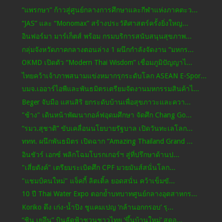
“แพรกษา” ก้าวสู่ศูนย์กลางการศึกษาและกีฬาแห่งภาคตะว...
“JAS” และ “Monomax” สร้างประวัติศาสตร์ครั้งยิ่งใหญ...
อินฟอร์มา มาร์เก็ตส์ พร้อม กรมบริการสนับสนุนสุขภาพ...
กลุ่มจังหวัดภาคกลางตอนล่าง 1 ผนึกกำลังจัดงาน “มหกร...
OKMD เปิดตัว “Modern Thai Wisdom” เชื่อมภูมิปัญญาไ...
ไทยคว้าเจ้าภาพสนามแข่งหมากรุกระดับโลก ASEAN E-Spor...
บมจ.เออาร์ไอพีและพันธมิตรเตรียมจัดงานมหกรรมสินค้าไ...
Beger จับมือ แสนสิริ ยกระดับบ้านเพื่อสุขภาวะและควา...
"ช้าง" เดินหน้าพัฒนากอล์ฟอุดมศึกษา จัดศึก Chang Go...
“รมว.สุชาติ” ขับเคลื่อนนโยบายรัฐบาล เปิดวันทะเลโลก...
ททท. ผนึกพันธมิตร เปิดฉาก “Amazing Thailand Grand ...
อินชัวร์ เอกซ์ พลิกโฉมโบรกเกอร์ฯ สู่ที่ปรึกษาด้านป...
"เสี่ยตังค์" เตรียมระเบิดศึก CPF มวยมันส์สนั่นโลก...
"แชมป์คนใหม่" แจ็คกี้ ลิตเติ้ล ยอดสนั่น คว้าเข็มขั...
10 ปี Thai Water Expo ตอกย้ำบทบาทศูนย์กลางอุตสาหกร...
Koriko ดึง เก่ง-น้ำปิง ชูแคมเปญ ‘กล้านอกกรอบ’ รุ...
“ชิน เยอึน” บินลัดฟ้าชวนชาวไทย ‘ขึ้นบ้านใหม่’ สุดอ...