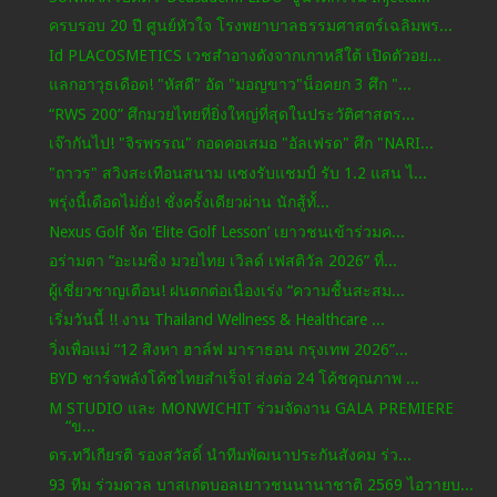
ครบรอบ 20 ปี ศูนย์หัวใจ โรงพยาบาลธรรมศาสตร์เฉลิมพร...
Id PLACOSMETICS เวชสำอางดังจากเกาหลีใต้ เปิดตัวอย...
แลกอาวุธเดือด! "หัสดี" อัด "มอญขาว"น็อคยก 3 ศึก "...
“RWS 200” ศึกมวยไทยที่ยิ่งใหญ่ที่สุดในประวัติศาสตร...
เจ๊ากันไป! "จิรพรรณ" กอดคอเสมอ "อัลเฟรด" ศึก "NARI...
"ถาวร" สวิงสะเทือนสนาม แซงรับแชมป์ รับ 1.2 แสน ไ...
พรุ่งนี้เดือดไม่ยั่ง! ชั่งครั้งเดียวผ่าน นักสู้ทั้...
Nexus Golf จัด ‘Elite Golf Lesson’ เยาวชนเข้าร่วมค...
อร่ามตา “อะเมซิ่ง มวยไทย เวิลด์ เฟสติวัล 2026” ที่...
ผู้เชี่ยวชาญเตือน! ฝนตกต่อเนื่องเร่ง “ความชื้นสะสม...
เริ่มวันนี้ !! งาน Thailand Wellness & Healthcare ...
วิ่งเพื่อแม่ “12 สิงหา ฮาล์ฟ มาราธอน กรุงเทพ 2026”...
BYD ชาร์จพลังโค้ชไทยสำเร็จ! ส่งต่อ 24 โค้ชคุณภาพ ...
M STUDIO และ MONWICHIT ร่วมจัดงาน GALA PREMIERE
“ข...
ดร.ทวีเกียรติ รองสวัสดิ์ นำทีมพัฒนาประกันสังคม ร่ว...
93 ทีม ร่วมดวล บาสเกตบอลเยาวชนนานาชาติ 2569 ไอวายบ...