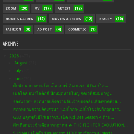
(20)
(17)
(12)
ZOOM
MV
ARTIST
(12)
(12)
(10)
HOME & GARDEN
MOVIES & SERIES
BEAUTY
(8)
(4)
(1)
FASHION
AD POST
COSMETIC
ARCHIVE
▼
2026
(477)
►
August
(21)
►
July
(97)
▼
June
(79)
ศึกชิง นายกอบจ.ร้อยเอ็ด เบอร์ 2 มาแรง 'นิรันดร์' ล...
เบดร็อค อนาไลติกส์ ปักหมุดหาดใหญ่ จัดเวทีสัมมนาชู ...
รองนายกฯ ส่งทนายแจ้งความจับเจ้าของคลิปเสียงพาดพิงส...
สภาทนายความจัดเสวนา “แม่น้ำกก-แม่น้ำโขงกับวิกฤตสาร...
GLO ปลุกพลังฮีโร่เยาวชน เปิด Kid Dee Season 4 ต้าน...
ศึกเดือดประจำเดือนกรกฎาคม 🔥 THE FIGHTER EVOLUTION...
SUNMAX เปิดตัว ‘Deusaderm LIDO’ ชูนวัตกรรม Injecta...