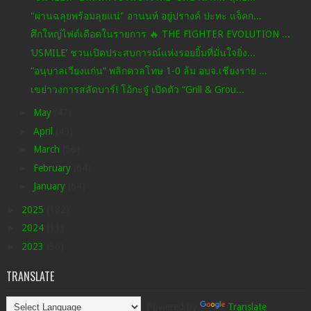
"ผ่านฉลุยพร้อมลุยแน่" อานนท์ อยู่ปรางค์ ปะทะ แจ็คก...
ศึกใหญ่ไฟต์เดือดในรายการ 🔥 THE FIGHTER EVOLUTION ...
‘USMILE’ ชวนเปิดประสบการณ์แห่งรอยยิ้มที่มั่นใจยิ่ง...
“อนุบาลเวียงแก่น“ พลิกดวลโทษ 1-0 ล้ม อบจ.เชียงราย ...
เขย่าวงการสลัดบาร์! โอ้กะจู๋ เปิดตัว “Grill & Grou...
►
May
(47)
►
April
(49)
►
March
(56)
►
February
(64)
►
January
(64)
►
2025
(182)
►
2024
(11)
►
2023
(36)
TRANSLATE
Powered by
Translate