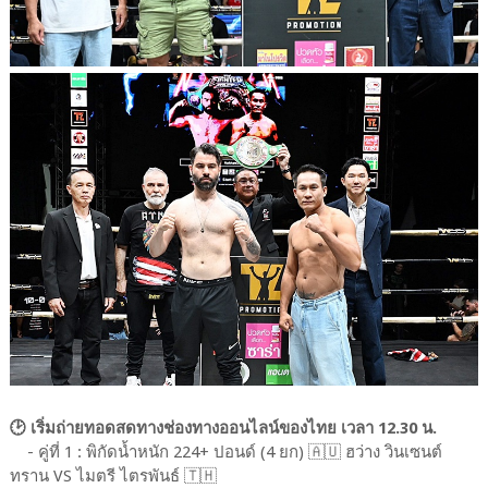
🕑 เริ่มถ่ายทอดสดทางช่องทางออนไลน์ของไทย เวลา 12.30 น.
- คู่ที่ 1 : พิกัดน้ำหนัก 224+ ปอนด์ (4 ยก) 🇦🇺 ฮว่าง วินเซนต์
ทราน VS ไมตรี ไตรพันธ์ 🇹🇭