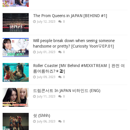
The Prom Queens in JAPAN [BEHIND #1]
July 12, 2023
0
Will people break down when seeing someone
handsome or pretty? [Curiosity Yoon💡EP.01]
July 01, 2023
0
Roller Coaster [MV Behind #MIXXTREAM | 완전 여
름여름하죠?☀🏖]
July 09, 2023
0
드림콘서트 In JAPAN 비하인드 (ENG)
July 11, 2023
0
쉿 (Shhh)
July 06, 2023
0