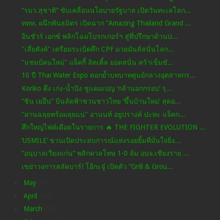
“รมว.สุชาติ” ขับเคลื่อนนโยบายรัฐบาล เปิดวันทะเลโลก...
ททท. ผนึกพันธมิตร เปิดฉาก “Amazing Thailand Grand ...
อินชัวร์ เอกซ์ พลิกโฉมโบรกเกอร์ฯ สู่ที่ปรึกษาด้านป...
"เสี่ยตังค์" เตรียมระเบิดศึก CPF มวยมันส์สนั่นโลก...
"แชมป์คนใหม่" แจ็คกี้ ลิตเติ้ล ยอดสนั่น คว้าเข็มขั...
10 ปี Thai Water Expo ตอกย้ำบทบาทศูนย์กลางอุตสาหกร...
Koriko ดึง เก่ง-น้ำปิง ชูแคมเปญ ‘กล้านอกกรอบ’ รุ...
“ชิน เยอึน” บินลัดฟ้าชวนชาวไทย ‘ขึ้นบ้านใหม่’ สุดอ...
"ผ่านฉลุยพร้อมลุยแน่" อานนท์ อยู่ปรางค์ ปะทะ แจ็คก...
ศึกใหญ่ไฟต์เดือดในรายการ 🔥 THE FIGHTER EVOLUTION ...
‘USMILE’ ชวนเปิดประสบการณ์แห่งรอยยิ้มที่มั่นใจยิ่ง...
“อนุบาลเวียงแก่น“ พลิกดวลโทษ 1-0 ล้ม อบจ.เชียงราย ...
เขย่าวงการสลัดบาร์! โอ้กะจู๋ เปิดตัว “Grill & Grou...
►
May
(47)
►
April
(49)
►
March
(56)