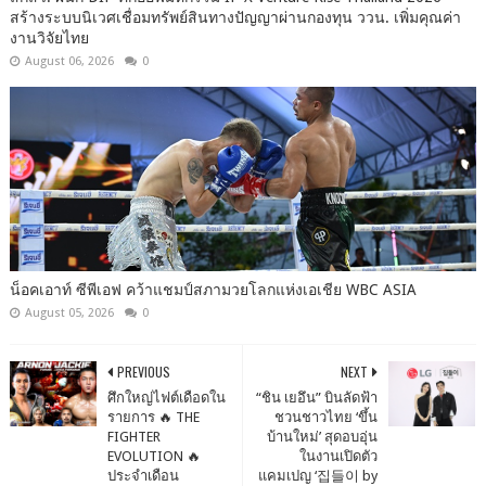
สร้างระบบนิเวศเชื่อมทรัพย์สินทางปัญญาผ่านกองทุน ววน. เพิ่มคุณค่า
งานวิจัยไทย
August 06, 2026
0
น็อคเอาท์ ซีพีเอฟ คว้าแชมป์สภามวยโลกแห่งเอเชีย WBC ASIA
August 05, 2026
0
PREVIOUS
NEXT
ศึกใหญ่ไฟต์เดือดใน
“ชิน เยอึน” บินลัดฟ้า
รายการ 🔥 THE
ชวนชาวไทย ‘ขึ้น
FIGHTER
บ้านใหม่’ สุดอบอุ่น
EVOLUTION 🔥
ในงานเปิดตัว
ประจำเดือน
แคมเปญ ‘집들이 by