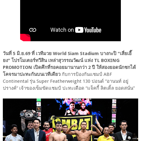
วันที่ 5 มิ.ย.69 ที่ เวทีมวย World Siam Stadium บางกะปิ "เสี่ยเอี๊
ยง" โปรโมเตอร์ทวีสิน เหล่าสุวรรณวัฒน์ แห่ง TL BOXING
PROMOTION เปิดศึกที่รอคอยมานานกว่า 2 ปี ให้สองยอดนักชกได้
โคจรมาปะทะกันบนเวทีเดียว
กับการป้องกันแชมป์ ABF
Continental รุ่น Super Featherweight 130 ปอนด์ “อานนท์ อยู่
ปรางค์” เจ้าของเข็มขัดแชมป์ ปะทะเดือด “แจ็คกี้ ลิตเติ้ล ยอดสนั่น”