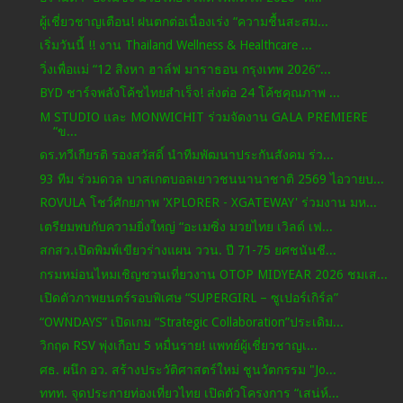
ผู้เชี่ยวชาญเตือน! ฝนตกต่อเนื่องเร่ง “ความชื้นสะสม...
เริ่มวันนี้ !! งาน Thailand Wellness & Healthcare ...
วิ่งเพื่อแม่ “12 สิงหา ฮาล์ฟ มาราธอน กรุงเทพ 2026”...
BYD ชาร์จพลังโค้ชไทยสำเร็จ! ส่งต่อ 24 โค้ชคุณภาพ ...
M STUDIO และ MONWICHIT ร่วมจัดงาน GALA PREMIERE
“ข...
ดร.ทวีเกียรติ รองสวัสดิ์ นำทีมพัฒนาประกันสังคม ร่ว...
93 ทีม ร่วมดวล บาสเกตบอลเยาวชนนานาชาติ 2569 ไอวายบ...
ROVULA โชว์ศักยภาพ 'XPLORER - XGATEWAY' ร่วมงาน มห...
เตรียมพบกับความยิ่งใหญ่ “อะเมซิ่ง มวยไทย เวิลด์ เฟ...
สกสว.เปิดพิมพ์เขียวร่างแผน ววน. ปี 71-75 ยศชนันชี...
กรมหม่อนไหมเชิญชวนเที่ยวงาน OTOP MIDYEAR 2026 ชมเส...
เปิดตัวภาพยนตร์รอบพิเศษ “SUPERGIRL – ซูเปอร์เกิร์ล”
“OWNDAYS” เปิดเกม “Strategic Collaboration”ประเดิม...
วิกฤต RSV พุ่งเกือบ 5 หมื่นราย! แพทย์ผู้เชี่ยวชาญเ...
ศธ. ผนึก อว. สร้างประวัติศาสตร์ใหม่ ชูนวัตกรรม "Jo...
ททท. จุดประกายท่องเที่ยวไทย เปิดตัวโครงการ “เสน่ห์...