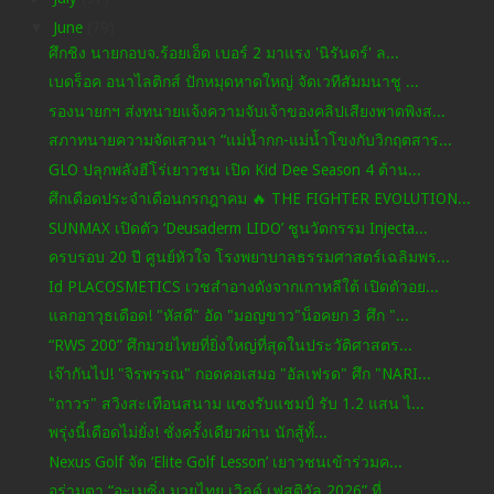
▼
June
(79)
ศึกชิง นายกอบจ.ร้อยเอ็ด เบอร์ 2 มาแรง 'นิรันดร์' ล...
เบดร็อค อนาไลติกส์ ปักหมุดหาดใหญ่ จัดเวทีสัมมนาชู ...
รองนายกฯ ส่งทนายแจ้งความจับเจ้าของคลิปเสียงพาดพิงส...
สภาทนายความจัดเสวนา “แม่น้ำกก-แม่น้ำโขงกับวิกฤตสาร...
GLO ปลุกพลังฮีโร่เยาวชน เปิด Kid Dee Season 4 ต้าน...
ศึกเดือดประจำเดือนกรกฎาคม 🔥 THE FIGHTER EVOLUTION...
SUNMAX เปิดตัว ‘Deusaderm LIDO’ ชูนวัตกรรม Injecta...
ครบรอบ 20 ปี ศูนย์หัวใจ โรงพยาบาลธรรมศาสตร์เฉลิมพร...
Id PLACOSMETICS เวชสำอางดังจากเกาหลีใต้ เปิดตัวอย...
แลกอาวุธเดือด! "หัสดี" อัด "มอญขาว"น็อคยก 3 ศึก "...
“RWS 200” ศึกมวยไทยที่ยิ่งใหญ่ที่สุดในประวัติศาสตร...
เจ๊ากันไป! "จิรพรรณ" กอดคอเสมอ "อัลเฟรด" ศึก "NARI...
"ถาวร" สวิงสะเทือนสนาม แซงรับแชมป์ รับ 1.2 แสน ไ...
พรุ่งนี้เดือดไม่ยั่ง! ชั่งครั้งเดียวผ่าน นักสู้ทั้...
Nexus Golf จัด ‘Elite Golf Lesson’ เยาวชนเข้าร่วมค...
อร่ามตา “อะเมซิ่ง มวยไทย เวิลด์ เฟสติวัล 2026” ที่...