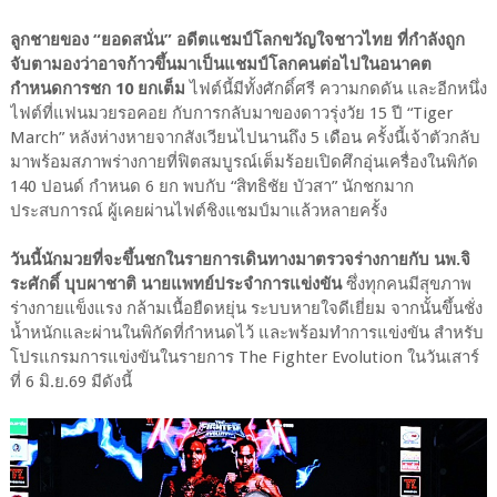
ลูกชายของ “ยอดสนั่น” อดีตแชมป์โลกขวัญใจชาวไทย ที่กำลังถูก
จับตามองว่าอาจก้าวขึ้นมาเป็นแชมป์โลกคนต่อไปในอนาคต
กำหนดการชก 10 ยกเต็ม
ไฟต์นี้มีทั้งศักดิ์ศรี ความกดดัน และอีกหนึ่ง
ไฟต์ที่แฟนมวยรอคอย กับการกลับมาของดาวรุ่งวัย 15 ปี “Tiger
March” หลังห่างหายจากสังเวียนไปนานถึง 5 เดือน ครั้งนี้เจ้าตัวกลับ
มาพร้อมสภาพร่างกายที่ฟิตสมบูรณ์เต็มร้อยเปิดศึกอุ่นเครื่องในพิกัด
140 ปอนด์ กำหนด 6 ยก พบกับ “สิทธิชัย บัวสา” นักชกมาก
ประสบการณ์ ผู้เคยผ่านไฟต์ชิงแชมป์มาแล้วหลายครั้ง
วันนี้นักมวยที่จะขึ้นชกในรายการเดินทางมาตรวจร่างกายกับ นพ.จิ
ระศักดิ์ บุบผาชาติ นายแพทย์ประจำการแข่งขัน
ซึ่งทุกคนมีสุขภาพ
ร่างกายแข็งแรง กล้ามเนื้อยืดหยุ่น ระบบหายใจดีเยี่ยม จากนั้นขึ้นชั่ง
น้ำหนักและผ่านในพิกัดที่กำหนดไว้ และพร้อมทำการแข่งขัน สำหรับ
โปรแกรมการแข่งขันในรายการ The Fighter Evolution ในวันเสาร์
ที่ 6 มิ.ย.69 มีดังนี้