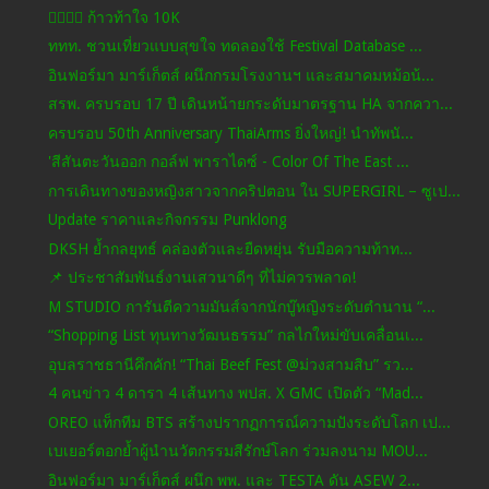
🏃‍♂️🏃‍♀️ ก้าวท้าใจ 10K
ททท. ชวนเที่ยวแบบสุขใจ ทดลองใช้ Festival Database ...
อินฟอร์มา มาร์เก็ตส์ ผนึกกรมโรงงานฯ และสมาคมหม้อน้...
สรพ. ครบรอบ 17 ปี เดินหน้ายกระดับมาตรฐาน HA จากควา...
ครบรอบ 50th Anniversary ThaiArms ยิ่งใหญ่! นำทัพนั...
'สีสันตะวันออก กอล์ฟ พาราไดซ์ - Color Of The East ...
การเดินทางของหญิงสาวจากคริปตอน ใน SUPERGIRL – ซูเป...
Update ราคาและกิจกรรม Punklong
DKSH ย้ำกลยุทธ์ คล่องตัวและยืดหยุ่น รับมือความท้าท...
📌 ประชาสัมพันธ์งานเสวนาดีๆ ที่ไม่ควรพลาด!
M STUDIO การันตีความมันส์จากนักบู๊หญิงระดับตำนาน “...
“Shopping List ทุนทางวัฒนธรรม” กลไกใหม่ขับเคลื่อนเ...
อุบลราชธานีคึกคัก! “Thai Beef Fest @ม่วงสามสิบ” รว...
4 คนข่าว 4 ดารา 4 เส้นทาง พปส. X GMC เปิดตัว “Mad...
OREO แท็กทีม BTS สร้างปรากฏการณ์ความปังระดับโลก เป...
เบเยอร์ตอกย้ำผู้นำนวัตกรรมสีรักษ์โลก ร่วมลงนาม MOU...
อินฟอร์มา มาร์เก็ตส์ ผนึก พพ. และ TESTA ดัน ASEW 2...