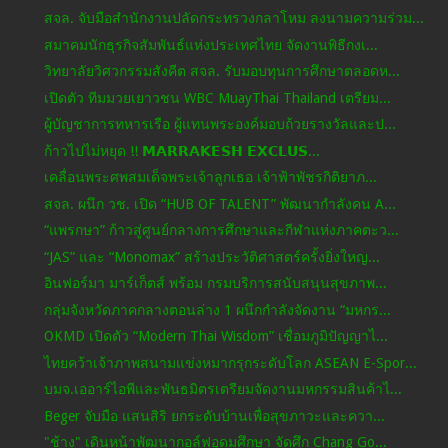
สจล. จับมือสำนักงานปลัดกระทรวงกลาโหม ลงนามความร่วม...
สมาคมนักธุรกิจสัมพันธ์แห่งประเทศไทย จัดงานพิธีกงเ...
วิทยาลัยวิศวกรรมสังคีต สจล. รับมอบทุนการศึกษาตลอดห...
เปิดตัว ทีมมวยเยาวชน WBC MuayThai Thailand เตรียม...
ผู้บัญชาการทหารเรือ ผู้แทนพระองค์มอบถ้วยรางวัลและป...
ก้าวไปไม่หยุด !! 𝗠𝗔𝗥𝗥𝗔𝗞𝗘𝗦𝗛 𝗘𝗫𝗖𝗟𝗨𝗦...
เคลื่อนพระศพสมเด็จพระเจ้าลูกเธอ เจ้าฟ้าพัชรกิติยาภ...
สจล. ผนึก วช. เปิด “HUB OF TALENT” พัฒนากำลังคน A...
“แพรกษา” ก้าวสู่ศูนย์กลางการศึกษาและกีฬาแห่งภาคตะว...
“JAS” และ “Monomax” สร้างประวัติศาสตร์ครั้งยิ่งใหญ...
อินฟอร์มา มาร์เก็ตส์ พร้อม กรมบริการสนับสนุนสุขภาพ...
กลุ่มจังหวัดภาคกลางตอนล่าง 1 ผนึกกำลังจัดงาน “มหกร...
OKMD เปิดตัว “Modern Thai Wisdom” เชื่อมภูมิปัญญาไ...
ไทยคว้าเจ้าภาพสนามแข่งหมากรุกระดับโลก ASEAN E-Spor...
บมจ.เออาร์ไอพีและพันธมิตรเตรียมจัดงานมหกรรมสินค้าไ...
Beger จับมือ แสนสิริ ยกระดับบ้านเพื่อสุขภาวะและควา...
"ช้าง" เดินหน้าพัฒนากอล์ฟอุดมศึกษา จัดศึก Chang Go...