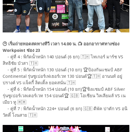
🕑 เริ่มถ่ายทอดสดทางทีวี เวลา 14.00 น. 📺 ออกอากาศทางช่อง
Workpoint ช่อง 23
- คู่ที่ 4 : พิกัดน้ำหนัก 140 ปอนด์ (6 ยก) 🇹🇭 ไทเกอร์ มาร์ช VS
สิทธิชัย บัวสา 🇹🇭
- คู่ที่ 5 : พิกัดน้ำหนัก 130 ปอนด์ (10 ยก) 🏆ป้องกันแชมป์ ABF
Continental รุ่นซูเปอร์เฟเธอร์เวท 130 ปอนด์🏆🇹🇭 อานนท์ อยู่
ปรางค์ VS เเจ็คกี้ ลิตเติ้ล ยอดสนั่น 🇹🇭
- คู่ที่ 6 : พิกัดน้ำหนัก 154 ปอนด์ (10 ยก)🏆ชิงแชมป์ ABF Silver
รุ่นซูเปอร์เวลเตอร์เวท 154 ปอนด์🏆 🇬🇧 โอเชียน วิลเลียมส์ VS เน
เมียว ทู 🇲🇲
- คู่ที่ 7 : พิกัดน้ำหนัก 224+ ปอนด์ (6 ยก) 🇬🇧 ดีพัค ปาตัก VS อนิ
วัตติ์ โงนสาย 🇹🇭