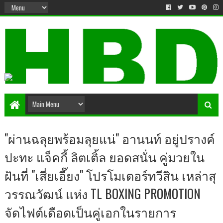
"ผ่านฉลุยพร้อมลุยแน่" อานนท์ อยู่ปรางค์
ปะทะ แจ็คกี้ ลิตเติ้ล ยอดสนั่น คู่มวยใน
ฝันที่ "เสี่ยเอี๊ยง" โปรโมเตอร์ทวีสิน เหล่าสุ
วรรณวัฒน์ แห่ง TL BOXING PROMOTION
จัดไฟต์เดือดเป็นคู่เอกในรายการ