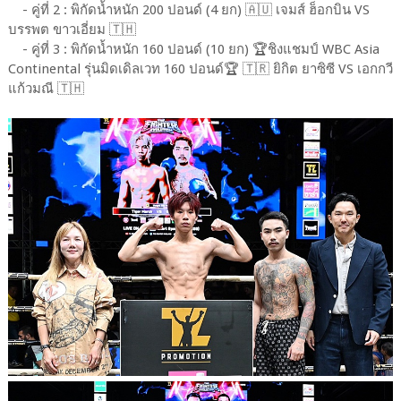
- คู่ที่ 2 : พิกัดน้ำหนัก 200 ปอนด์ (4 ยก) 🇦🇺 เจมส์ ฮ็อกบิน VS
บรรพต ขาวเอี่ยม 🇹🇭
- คู่ที่ 3 : พิกัดน้ำหนัก 160 ปอนด์ (10 ยก) 🏆ชิงแชมป์ WBC Asia
Continental รุ่นมิดเดิลเวท 160 ปอนด์🏆 🇹🇷 ยิกิต ยาซิซี VS เอกกวี
แก้วมณี 🇹🇭