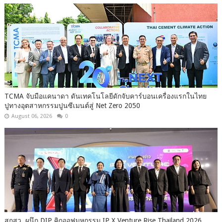
TCMA จับมือแคนาดา ดันเทคโนโลยีดักจับคาร์บอนเครื่องแรกในไทย
ปูทางอุตสาหกรรมปูนซีเมนต์สู่ Net Zero 2050
August 06, 2026
0
สกสว. ผนึก DIP คิกออฟมหกรรม IP X Venture Rise Thailand 2026