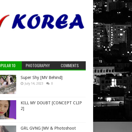
PULAR 10
PHOTOGRAPHY
COMMENTS
Super Shy [MV Behind]
July 14, 2023
0
KILL MY DOUBT [CONCEPT CLIP
2]
GRL GVNG [MV & Photoshoot