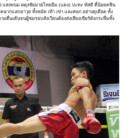
ง แสงพนม ผดุงชัยมวยไทยยิม (แดง) ปะทะ หัสดี ตี๋น้อยคชิน
ิดฉากแลกอาวุธ ทั้งหมัด เท้า เข่า และศอก อย่างดุเดือด ทั้ง
ตื่นเต้นจนผู้ชมรอบสังเวียนต้องส่งเสียงเขียร์ดังกระหึ่มทั้ง