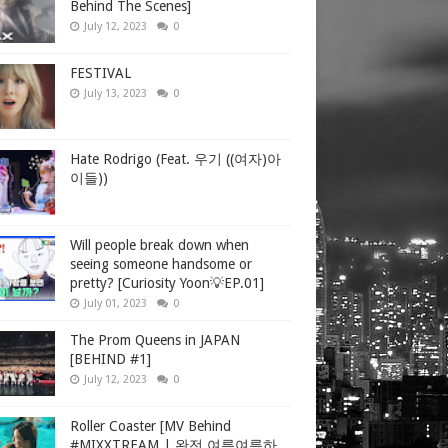
Behind The Scenes]
July 12, 2023
0
FESTIVAL
July 13, 2023
0
Hate Rodrigo (Feat. 우기 ((여자)아
이들))
Will people break down when
seeing someone handsome or
pretty? [Curiosity Yoon💡EP.01]
July 01, 2023
0
The Prom Queens in JAPAN
[BEHIND #1]
July 12, 2023
0
Roller Coaster [MV Behind
#MIXXTREAM | 완전 여름여름하