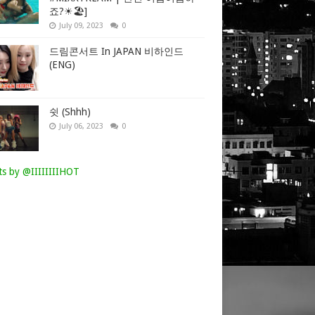
죠?☀🏖]
July 09, 2023
0
드림콘서트 In JAPAN 비하인드
(ENG)
쉿 (Shhh)
July 06, 2023
0
s by @IIIIIIIIHOT