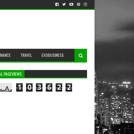
INANCE
TRAVEL
EXOBUSINESS
AL PAGEVIEWS
1
0
3
6
2
2