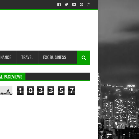
INANCE
TRAVEL
EXOBUSINESS
AL PAGEVIEWS
1
0
3
3
5
7