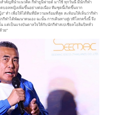
ญที่นำแนวคิด กีฬายูนิฟายด์ มาใช้ ทุกวันนี้ มีนักกีฬา
ลหญิงเพิ่มขึ้นอย่างต่อเนื่อง ทีมชุดนี้เกิดขึ้นจาก
ทำ เพื่อให้ได้ทีมที่มีความพร้อมที่สุด สะท้อนให้เห็นว่ากีฬา
ักกีฬาได้พัฒนาตนเอง ฉะนั้น การเดินทางสู่เวทีโลกครั้งนี้ จึง
นั้น แต่เป็นแรงบันดาลใจให้กับนักกีฬาสเปเชียลโอลิมปิคทั่ว
ด้วย”