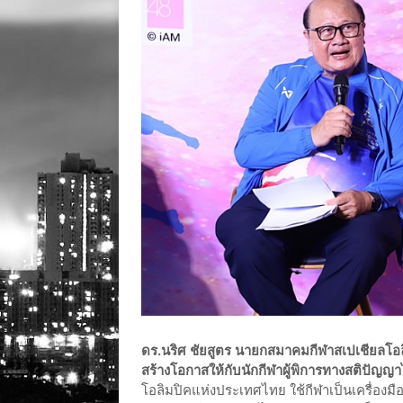
ดร.นริศ ชัยสูตร นายกสมาคมกีฬาสเปเชียลโ
สร้างโอกาสให้กับนักกีฬาผู้พิการทางสติปัญญา
โอลิมปิคแห่งประเทศไทย ใช้กีฬาเป็นเครื่อง