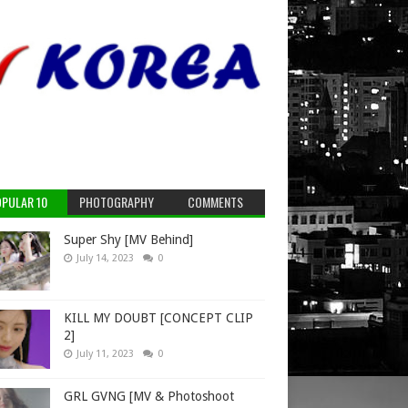
PULAR 10
PHOTOGRAPHY
COMMENTS
Super Shy [MV Behind]
July 14, 2023
0
KILL MY DOUBT [CONCEPT CLIP
2]
July 11, 2023
0
GRL GVNG [MV & Photoshoot