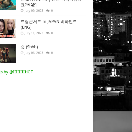
죠?☀🏖]
July 09, 2023
0
드림콘서트 In JAPAN 비하인드
(ENG)
July 11, 2023
0
쉿 (Shhh)
July 06, 2023
0
s by @IIIIIIIIHOT