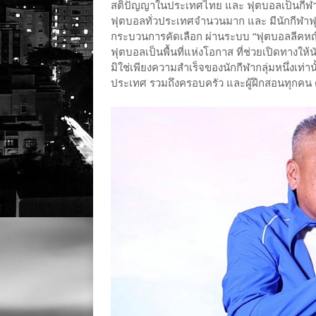
สติปัญญาในประเทศไทย และ ฟุตบอลเป็นกีฬาสำคั
ฟุตบอลทั่วประเทศจำนวนมาก และ มีนักกีฬาฟุตบอ
กระบวนการคัดเลือก ผ่านระบบ “ฟุตบอลลีคหญิง” 
ฟุตบอลเป็นพื้นที่แห่งโอกาส ที่ช่วยเปิดทางให้น
มิใช่เพียงความสำเร็จของนักกีฬากลุ่มหนึ่งเท่า
ประเทศ รวมถึงครอบครัว และผู้ฝึกสอนทุกคน 