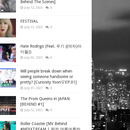
Behind The Scenes]
July 12, 2023
0
FESTIVAL
July 13, 2023
0
Hate Rodrigo (Feat. 우기 ((여자)아
이들))
July 02, 2023
0
Will people break down when
seeing someone handsome or
pretty? [Curiosity Yoon💡EP.01]
July 01, 2023
0
The Prom Queens in JAPAN
[BEHIND #1]
July 12, 2023
0
Roller Coaster [MV Behind
#MIXXTREAM | 완전 여름여름하