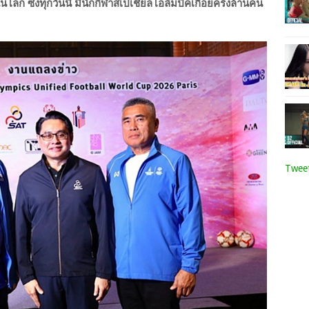
นโลก ซึ่งทุกวันนี้ มีนักกีฬาสเปเชียลโอลิมปิคเกือยครึ่งล้านคน
Tweet