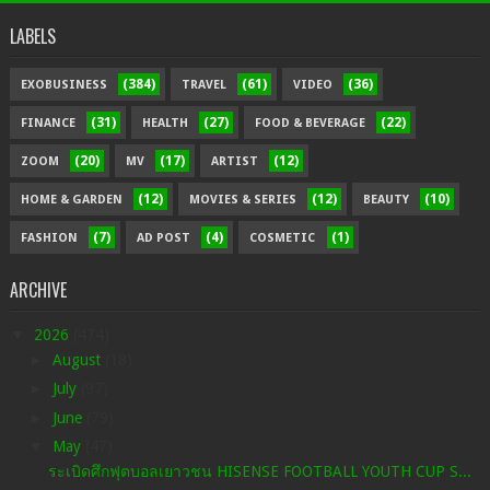
LABELS
(384)
(61)
(36)
EXOBUSINESS
TRAVEL
VIDEO
(31)
(27)
(22)
FINANCE
HEALTH
FOOD & BEVERAGE
(20)
(17)
(12)
ZOOM
MV
ARTIST
(12)
(12)
(10)
HOME & GARDEN
MOVIES & SERIES
BEAUTY
(7)
(4)
(1)
FASHION
AD POST
COSMETIC
ARCHIVE
▼
2026
(474)
►
August
(18)
►
July
(97)
►
June
(79)
▼
May
(47)
ระเบิดศึกฟุตบอลเยาวชน HISENSE FOOTBALL YOUTH CUP S...