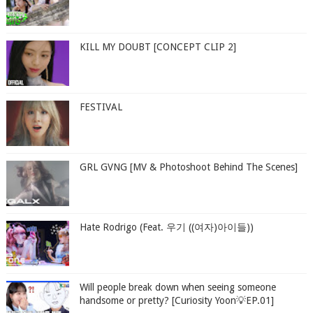
KILL MY DOUBT [CONCEPT CLIP 2]
FESTIVAL
GRL GVNG [MV & Photoshoot Behind The Scenes]
Hate Rodrigo (Feat. 우기 ((여자)아이들))
Will people break down when seeing someone
handsome or pretty? [Curiosity Yoon💡EP.01]