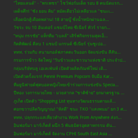
"ไทยแลนด์" - "พรเพชร" โชว์ฟอร์มเด็ด รอบ 8 คนนัดแรก...
เผด็จศึก! "ซัง ยอน คิม" หมัดเดียวไม่เหลียวแล "ชนะเ...
เลือดนักสู้เดือดพล่าน! 18 สายบู๊ ชั่งน้ำหนักผ่านฉล...
วัชระ จบ 10 อันเดอร์ แชมป์ไทย ซีเนียร์ ทัวร์ รายก...
“หนุ่ม กรรชัย” แท็กทีม “เบลล์” เสิร์ฟกิจกรรมสุดเอ็...
กิตติพัฒน์ ตีลบ 1 แชมป์ แกรนด์ ซีเนียร์ รุ่นซูเปอ...
ททท. ร่วมกับ สนามกอล์ฟภาคตะวันออก จัดแข่งขัน สีสัน...
กรมการข้าว จัดใหญ่ “วันข้าวและชาวนาแห่งชาติ ประจำป...
กลุ่มบริษัทบลู เอเลเฟ่นท์ เปิดตัวผลิตภัณฑ์ใหม่ เดิ...
เปิดตัวครั้งแรก! Pennii Premium Popcorn จับมือ Kar...
ทีมยูนิฟายด์ฟุตบอลหญิงไทยเข้าร่วมการแข่งขัน Specia...
ปีทอง วงการมวยไทย - มวยสากล “ชาติซ้าย” ยกมาตรฐาน ...
ภูเก็ต เปิดตัว “Shopping List ทุนทางวัฒนธรรมตามเส้...
ศอกขวาปลิดวิญญาณ! "หัสดี" ชนะ TKO "แสงพนม" ยก 3 ศ...
ททท. ปลุกกระแสเที่ยวทำงาน Work From Anywhere ส่งก...
อินฟอร์มา มาร์เก็ตส์ ผนึก 5 พันธมิตรอุตสาหกรรม ดัน...
อินฟอร์มา มาร์เก็ตส์ จัดงาน CPHI South East Asia ...