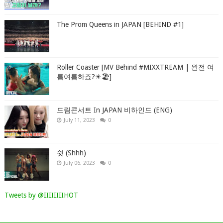
The Prom Queens in JAPAN [BEHIND #1]
Roller Coaster [MV Behind #MIXXTREAM | 완전 여
름여름하죠?☀🏖]
드림콘서트 In JAPAN 비하인드 (ENG)
July 11, 2023
0
쉿 (Shhh)
July 06, 2023
0
Tweets by @IIIIIIIIHOT