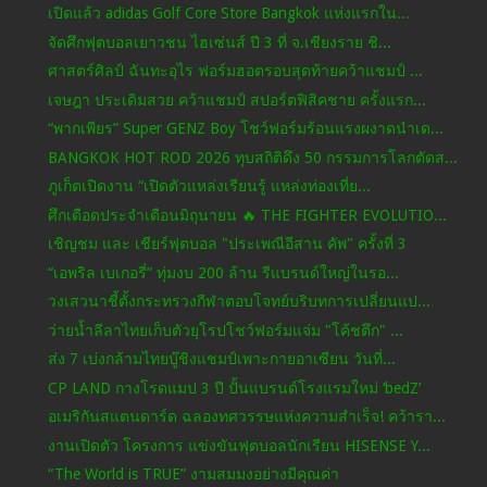
เปิดแล้ว adidas Golf Core Store Bangkok แห่งแรกใน...
จัดศึกฟุตบอลเยาวชน ไฮเซ่นส์ ปี 3 ที่ จ.เชียงราย ชิ...
ศาสตร์ศิลป์ ฉันทะอุไร ฟอร์มฮอตรอบสุดท้ายคว้าแชมป์ ...
เจษฎา ประเดิมสวย คว้าแชมป์ สปอร์ตฟิสิคชาย ครั้งแรก...
“พากเพียร” Super GENZ Boy โชว์ฟอร์มร้อนแรงผงาดนำเด...
BANGKOK HOT ROD 2026 ทุบสถิติดึง 50 กรรมการโลกตัดส...
ภูเก็ตเปิดงาน “เปิดตัวแหล่งเรียนรู้ แหล่งท่องเที่ย...
ศึกเดือดประจำเดือนมิถุนายน 🔥 THE FIGHTER EVOLUTIO...
เชิญชม และ เชียร์ฟุตบอล "ประเพณีอีสาน คัพ" ครั้งที่ 3
“เอพริล เบเกอรี่” ทุ่มงบ 200 ล้าน รีแบรนด์ใหญ่ในรอ...
วงเสวนาชี้ตั้งกระทรวงกีฬาตอบโจทย์บริบทการเปลี่ยนแป...
ว่ายน้ำลีลาไทยเก็บตัวยุโรปโชว์ฟอร์มแจ่ม "โค้ชตึก" ...
ส่ง 7 เบ่งกล้ามไทยบู๊ชิงแชมป์เพาะกายอาเซียน วันที่...
CP LAND กางโรดแมป 3 ปี ปั้นแบรนด์โรงแรมใหม่ ‘bedZ’
อเมริกันสแตนดาร์ด ฉลองทศวรรษแห่งความสำเร็จ! คว้ารา...
งานเปิดตัว โครงการ แข่งขันฟุตบอลนักเรียน HISENSE Y...
“The World is TRUE” งามสมมงอย่างมีคุณค่า