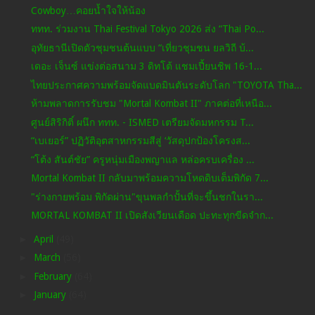
Cowboy…คอยน้ำใจให้น้อง
ททท. ร่วมงาน Thai Festival Tokyo 2026 ส่ง “Thai Po...
อุทัยธานีเปิดตัวชุมชนต้นแบบ “เที่ยวชุมชน ยลวิถี บ้...
เดอะ เจ็นซ์ แข่งต่อสนาม 3 ดิทโต้ แชมเปี้ยนชิพ 16-1...
ไทยประกาศความพร้อมจัดแบดมินตันระดับโลก "TOYOTA Tha...
ห้ามพลาดการรับชม "Mortal Kombat II" ภาคต่อที่เหนือ...
ศูนย์สิริกิติ์ ผนึก ททท. - ISMED เตรียมจัดมหกรรม T...
“เบเยอร์” ปฏิวัติอุตสาหกรรมสีสู่ ‘วัสดุปกป้องโครงส...
“โต้ง สันต์ชัย” ครูหนุ่มเมืองพญาแล หล่อครบเครื่อง ...
Mortal Kombat II กลับมาพร้อมความโหดดิบเต็มพิกัด 7...
"ร่างกายพร้อม พิกัดผ่าน"ขุนพลกำปั้นที่จะขึ้นชกในรา...
MORTAL KOMBAT II เปิดสังเวียนเดือด ปะทะทุกขีดจำก...
►
April
(49)
►
March
(56)
►
February
(64)
►
January
(64)