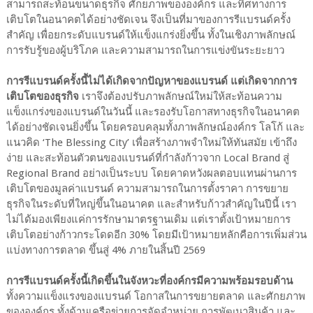
สามารถสะท้อนขนาดธุรกิจ ศักยภาพขององค์กร และทิศทางการ
เติบโตในอนาคตได้อย่างชัดเจน จึงเป็นที่มาของการรีแบรนด์ครั้ง
สำคัญ เพื่อยกระดับแบรนด์ให้แข็งแกร่งยิ่งขึ้น ทั้งในเชิงภาพลักษณ์
การรับรู้ของผู้บริโภค และความสามารถในการแข่งขันระยะยาว
การรีแบรนด์ครั้งนี้ไม่ได้เกิดจากปัญหาของแบรนด์ แต่เกิดจากการ
เติบโตของธุรกิจ
เราจึงต้องปรับภาพลักษณ์ใหม่ให้สะท้อนความ
แข็งแกร่งของแบรนด์ในวันนี้ และรองรับโอกาสทางธุรกิจในอนาคต
ได้อย่างชัดเจนยิ่งขึ้น โดยครอบคลุมทั้งภาพลักษณ์องค์กร โลโก้ และ
แนวคิด ‘The Blessing City’ เพื่อสร้างภาพจำใหม่ให้ทันสมัย เข้าถึง
ง่าย และสะท้อนตัวตนของแบรนด์ที่กำลังก้าวจาก Local Brand สู่
Regional Brand อย่างเป็นระบบ โดยคาดหวังผลตอบแทนผ่านการ
เติบโตของมูลค่าแบรนด์ ความสามารถในการตั้งราคา การขยาย
ธุรกิจในระดับที่ใหญ่ขึ้นในอนาคต และสำหรับก้าวสำคัญในปีนี้ เรา
ไม่ได้มองเพียงแค่การรักษามาตรฐานเดิม แต่เราตั้งเป้าหมายการ
เติบโตอย่างก้าวกระโดดอีก 30% โดยมีเป้าหมายหลักคือการเพิ่มส่วน
แบ่งทางการตลาด ขึ้นสู่ 4% ภายในสิ้นปี 2569
การรีแบรนด์ครั้งนี้เกิดขึ้นในจังหวะที่องค์กรมีความพร้อมรอบด้าน
ทั้งความแข็งแรงของแบรนด์ โอกาสในการขยายตลาด และศักยภาพ
ขององค์กร ทั้งด้านเครือข่ายการจัดจำหน่าย การพัฒนาสินค้า และ