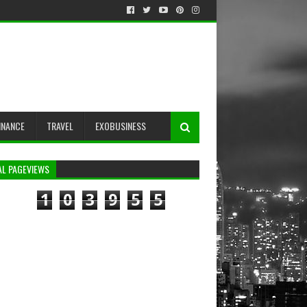
INANCE
TRAVEL
EXOBUSINESS
AL PAGEVIEWS
1
0
3
9
5
5