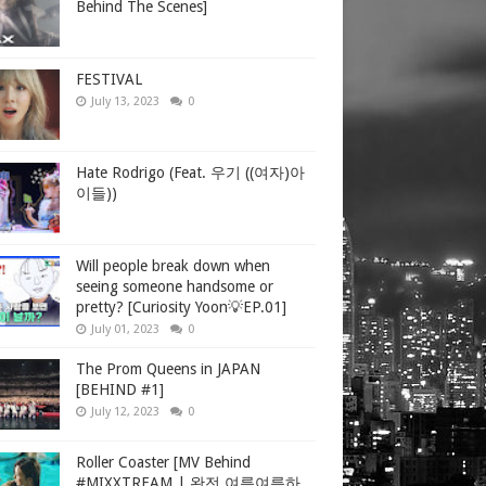
Behind The Scenes]
FESTIVAL
July 13, 2023
0
Hate Rodrigo (Feat. 우기 ((여자)아
이들))
Will people break down when
seeing someone handsome or
pretty? [Curiosity Yoon💡EP.01]
July 01, 2023
0
The Prom Queens in JAPAN
[BEHIND #1]
July 12, 2023
0
Roller Coaster [MV Behind
#MIXXTREAM | 완전 여름여름하