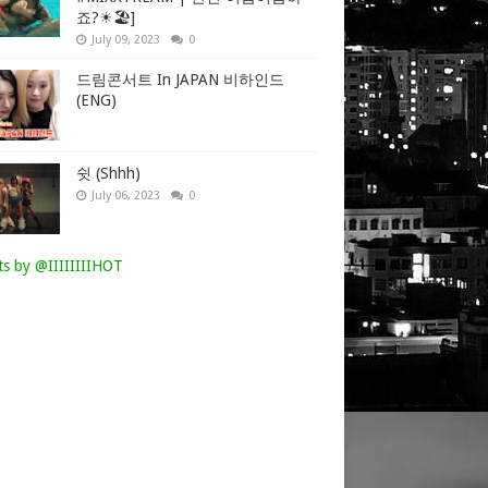
죠?☀🏖]
July 09, 2023
0
드림콘서트 In JAPAN 비하인드
(ENG)
쉿 (Shhh)
July 06, 2023
0
s by @IIIIIIIIHOT