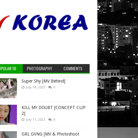
PULAR 10
PHOTOGRAPHY
COMMENTS
Super Shy [MV Behind]
July 14, 2023
0
KILL MY DOUBT [CONCEPT CLIP
2]
July 11, 2023
0
GRL GVNG [MV & Photoshoot