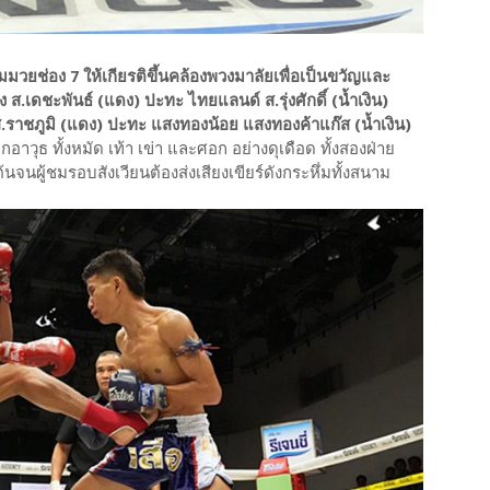
ช่อง 7 ให้เกียรติขึ้นคล้องพวงมาลัยเพื่อเป็นขวัญและ
ง ส.เดชะพันธ์ (แดง) ปะทะ ไทยแลนด์ ส.รุ่งศักดิ์ (น้ำเงิน)
ร ส.ราชภูมิ (แดง) ปะทะ แสงทองน้อย แสงทองค้าแก๊ส (น้ำเงิน)
าวุธ ทั้งหมัด เท้า เข่า และศอก อย่างดุเดือด ทั้งสองฝ่าย
นจนผู้ชมรอบสังเวียนต้องส่งเสียงเขียร์ดังกระหึ่มทั้งสนาม