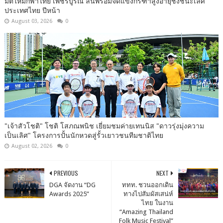
มิติใหม่กีฬาไทย เพชรบูรณ์ ลั่นพร้อมจัดแข่งกรีฑาสูงอายุชิงชนะเลิศ
ประเทศไทย ปีหน้า
August 03, 2026
0
"เจ้าสัวโชติ" โชติ โสภณพนิช เยี่ยมชมค่ายเทนนิส "ดาวรุ่งมุ่งความ
เป็นเลิศ" โครงการปั้นนักหวดสู่รั้วเยาวชนทีมชาติไทย
August 02, 2026
0
PREVIOUS
NEXT
DGA จัดงาน “DG
ททท. ชวนออกเดิน
Awards 2025”
ทางไปสัมผัสเสน่ห์
ไทย ในงาน
“Amazing Thailand
Folk Music Festival”