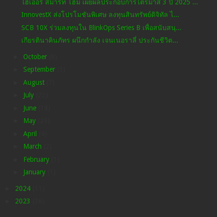
ไฮเออร์ สมาร์ท โฮม เผยผลประกอบการไตรมาส 3 ปี 2025 ...
InnovestX ส่งโปรโมชันพิเศษ ลงทุนสินทรัพย์ดิจิทัล ไ...
SCB 10X ร่วมลงทุนใน BlinkOps Series B เพื่อสนับสนุ...
เกียรตินาคินภัทร ผนึกกำลัง เจนเนอราลี่ ประกันชีวิต...
►
October
(8)
►
September
(1)
►
August
(7)
►
July
(22)
►
June
(18)
►
May
(29)
►
April
(4)
►
March
(2)
►
February
(1)
►
January
(1)
►
2024
(11)
►
2023
(36)