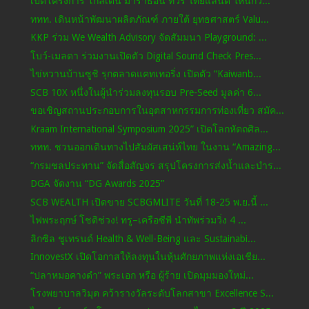
เปิดโครงการ โกลเดน มาราธอน ทัวร์ ไทยแลนด์ ให้นักวิ...
ททท. เดินหน้าพัฒนาผลิตภัณฑ์ ภายใต้ ยุทธศาสตร์ Valu...
KKP ร่วม We Wealth Advisory จัดสัมมนา Playground: ...
โบว์-เมลดา ร่วมงานเปิดตัว Digital Sound Check Pres...
ไข่หวานบ้านซูชิ รุกตลาดแคทเทอริ่ง เปิดตัว “Kaiwanb...
SCB 10X หนึ่งในผู้นำร่วมลงทุนรอบ Pre-Seed มูลค่า 6...
ขอเชิญสถานประกอบการในอุตสาหกรรมการท่องเที่ยว สมัค...
Kraam International Symposium 2025” เปิดโลกหัตถศิล...
ททท. ชวนออกเดินทางไปสัมผัสเสน่ห์ไทย ในงาน “Amazing...
“กรมชลประทาน” จัดสื่อสัญจร สรุปโครงการส่งน้ำและบำร...
DGA จัดงาน “DG Awards 2025”
SCB WEALTH เปิดขาย SCBGMLITE วันที่ 18-25 พ.ย.นี้ ...
ไฟพระฤกษ์ โชติช่วง! ทรู–เครือซีพี นำทัพร่วมวิ่ง 4 ...
ลิกซิล ชูเทรนด์ Health & Well-Being และ Sustainabi...
InnovestX เปิดโอกาสให้ลงทุนในหุ้นศักยภาพแห่งเอเชีย...
“ปลาหมอคางดำ” พระเอก หรือ ผู้ร้าย เปิดมุมมองใหม่...
โรงพยาบาลวิมุต คว้ารางวัลระดับโลกสาขา Excellence S...