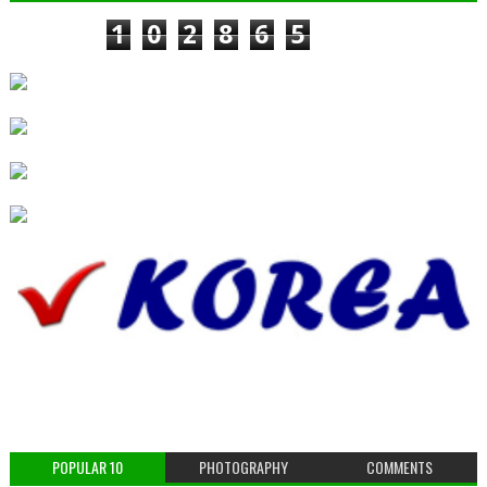
1
0
2
8
6
5
POPULAR 10
PHOTOGRAPHY
COMMENTS