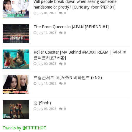
Will people break down when seeing someone
handsome or pretty? [Curiosity Yoon💡EP.01]
July 01, 2023
0
The Prom Queens in JAPAN [BEHIND #1]
July 12, 2023
0
Roller Coaster [MV Behind #MIXXTREAM | 완전 여
름여름하죠?☀🏖]
July 09, 2023
0
드림콘서트 In JAPAN 비하인드 (ENG)
July 11, 2023
0
쉿 (Shhh)
July 06, 2023
0
Tweets by @IIIIIIIIHOT