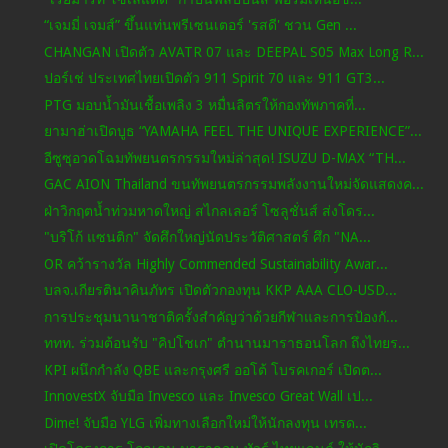
“เจมมี่ เจมส์” ขึ้นแท่นพรีเซนเตอร์ 'รสดี' ชวน Gen ...
CHANGAN เปิดตัว AVATR 07 และ DEEPAL S05 Max Long R...
ปอร์เช่ ประเทศไทยเปิดตัว 911 Spirit 70 และ 911 GT3...
PTG มอบน้ำมันเชื้อเพลิง 3 หมื่นลิตรให้กองทัพภาคที่...
ยามาฮ่าเปิดบูธ “YAMAHA FEEL THE UNIQUE EXPERIENCE”...
อีซูซุอวดโฉมทัพยนตรกรรมใหม่ล่าสุด! ISUZU D-MAX “TH...
GAC AION Thailand ขนทัพยนตรกรรมพลังงานใหม่จัดแสดงค...
ฝ่าวิกฤตน้ำท่วมหาดใหญ่ สไกลเลอร์ โซลูชั่นส์ ส่งโดร...
"บริโก้ แซนติก" จัดศึกใหญ่นัดประวัติศาสตร์ ศึก "NA...
OR คว้ารางวัล Highly Commended Sustainability Awar...
บลจ.เกียรตินาคินภัทร เปิดตัวกองทุน KKP AAA CLO-USD...
การประชุมนานาชาติครั้งสำคัญว่าด้วยกีฬาและการป้องกั...
ททท. ร่วมต้อนรับ "คิปโชเก" ตำนานมาราธอนโลก ถึงไทยร...
KPI ผนึกกำลัง QBE และกรุงศรี ออโต้ โบรคเกอร์ เปิดต...
InnovestX จับมือ Invesco และ Invesco Great Wall เป...
Dime! จับมือ YLG เพิ่มทางเลือกใหม่ให้นักลงทุน เทรด...