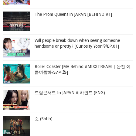
The Prom Queens in JAPAN [BEHIND #1]
Will people break down when seeing someone
handsome or pretty? [Curiosity Yoon💡EP.01]
Roller Coaster [MV Behind #MIXXTREAM | 완전 여
름여름하죠?☀🏖]
드림콘서트 In JAPAN 비하인드 (ENG)
쉿 (Shhh)