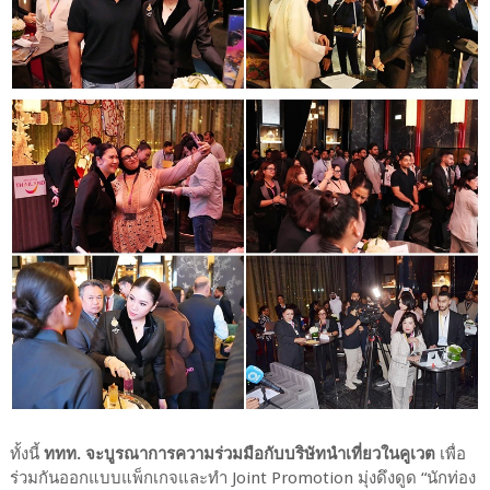
ทั้งนี้
ททท. จะบูรณาการความร่วมมือกับบริษัทนำเที่ยวในคูเวต
เพื่อ
ร่วมกันออกแบบแพ็กเกจและทำ Joint Promotion มุ่งดึงดูด “นักท่อง