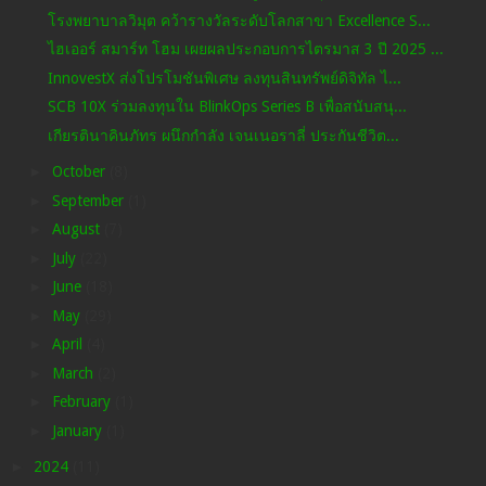
โรงพยาบาลวิมุต คว้ารางวัลระดับโลกสาขา Excellence S...
ไฮเออร์ สมาร์ท โฮม เผยผลประกอบการไตรมาส 3 ปี 2025 ...
InnovestX ส่งโปรโมชันพิเศษ ลงทุนสินทรัพย์ดิจิทัล ไ...
SCB 10X ร่วมลงทุนใน BlinkOps Series B เพื่อสนับสนุ...
เกียรตินาคินภัทร ผนึกกำลัง เจนเนอราลี่ ประกันชีวิต...
►
October
(8)
►
September
(1)
►
August
(7)
►
July
(22)
►
June
(18)
►
May
(29)
►
April
(4)
►
March
(2)
►
February
(1)
►
January
(1)
►
2024
(11)