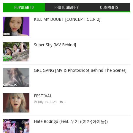
POPULAR 10
PHOTOGRAPHY
COMMENTS
KILL MY DOUBT [CONCEPT CLIP 2]
Super Shy [MV Behind]
GRL GVNG [MV & Photoshoot Behind The Scenes]
FESTIVAL
July 13, 2023
0
Hate Rodrigo (Feat. 우기 ((여자)아이들))