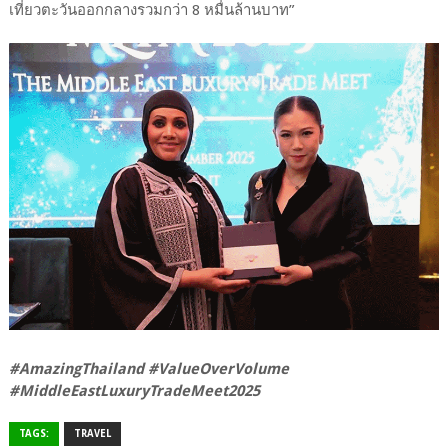
เที่ยวตะวันออกกลางรวมกว่า 8 หมื่นล้านบาท”
#AmazingThailand #ValueOverVolume
#MiddleEastLuxuryTradeMeet2025
TAGS:
TRAVEL