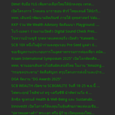
Dime! จับมือ YLG เพิ่มทางเลือกใหม่ให้นักลงทุน เทรด...
เปิดโครงการ โกลเดน มาราธอน ทัวร์ ไทยแลนด์ ให้นักวิ...
ททท. เดินหน้าพัฒนาผลิตภัณฑ์ ภายใต้ ยุทธศาสตร์ Valu...
KKP ร่วม We Wealth Advisory จัดสัมมนา Playground: ...
โบว์-เมลดา ร่วมงานเปิดตัว Digital Sound Check Pres...
ไข่หวานบ้านซูชิ รุกตลาดแคทเทอริ่ง เปิดตัว “Kaiwanb...
SCB 10X หนึ่งในผู้นำร่วมลงทุนรอบ Pre-Seed มูลค่า 6...
ขอเชิญสถานประกอบการในอุตสาหกรรมการท่องเที่ยว สมัค...
Kraam International Symposium 2025” เปิดโลกหัตถศิล...
ททท. ชวนออกเดินทางไปสัมผัสเสน่ห์ไทย ในงาน “Amazing...
“กรมชลประทาน” จัดสื่อสัญจร สรุปโครงการส่งน้ำและบำร...
DGA จัดงาน “DG Awards 2025”
SCB WEALTH เปิดขาย SCBGMLITE วันที่ 18-25 พ.ย.นี้ ...
ไฟพระฤกษ์ โชติช่วง! ทรู–เครือซีพี นำทัพร่วมวิ่ง 4 ...
ลิกซิล ชูเทรนด์ Health & Well-Being และ Sustainabi...
InnovestX เปิดโอกาสให้ลงทุนในหุ้นศักยภาพแห่งเอเชีย...
“ปลาหมอคางดำ” พระเอก หรือ ผู้ร้าย เปิดมุมมองใหม่...