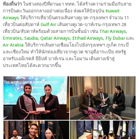
ท้องถิ่นว่า
ในช่วงสองปีที่ผ่านมา ททท. ได้สร้างความร่วมมือกับสาย
การบินตะวันออกกลางอย่างต่อเนื่อง ส่งผลให้ปัจจุบัน
Kuwait
Airways
ให้บริการเที่ยวบินตรงเส้นทางคูเวต-กรุงเทพฯ จำนวน 11
เที่ยวบินต่อสัปดาห์
Gulf Air
เส้นทางคูเวต-บาห์เรน-กรุงเทพฯ 28
เที่ยวบิน/สัปดาห์พร้อมด้วยสายการบินชั้นนำ เช่น
Thai Airways
,
Emirates
,
Saudia
,
Qatar Airways
,
Etihad Airways
,
Fly Dubai
และ
Air Arabia
ให้บริการเส้นทางเชื่อมโยงไปยังกรุงเทพฯ ภูเก็ต กระบี่
และเชียงใหม่ ทำให้นักท่องเที่ยวจากคูเวต ซาอุดีอาระเบีย สหรัฐ
อาหรับเอมิเรตส์ อียิปต์ บาห์เรน และโอมาน เดินทางเข้าสู่
ประเทศไทยได้สะดวกมากขึ้น