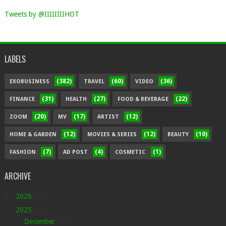
Tweets by @IIIIIIIIHOT
LABELS
(382)
(60)
(36)
EXOBUSINESS
TRAVEL
VIDEO
(31)
(27)
(22)
FINANCE
HEALTH
FOOD & BEVERAGE
(20)
(17)
(12)
ZOOM
MV
ARTIST
(12)
(12)
(10)
HOME & GARDEN
MOVIES & SERIES
BEAUTY
(7)
(4)
(1)
FASHION
AD POST
COSMETIC
ARCHIVE
►
2026
(471)
▼
2025
(182)
►
December
(51)