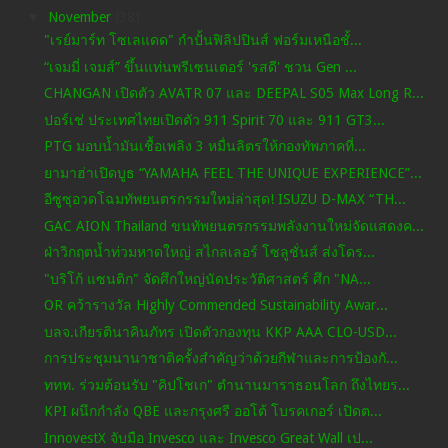
▼
November
(38)
"เรย์มาร์ท โซเลแดด" กำปั้นฟิลิปปินส์ ฟอร์มเหนือชั้...
“เจมมี่ เจมส์” ขึ้นแท่นพรีเซนเตอร์ 'รสดี' ชวน Gen ...
CHANGAN เปิดตัว AVATR 07 และ DEEPAL S05 Max Long R...
ปอร์เช่ ประเทศไทยเปิดตัว 911 Spirit 70 และ 911 GT3...
PTG มอบน้ำมันเชื้อเพลิง 3 หมื่นลิตรให้กองทัพภาคที่...
ยามาฮ่าเปิดบูธ “YAMAHA FEEL THE UNIQUE EXPERIENCE”...
อีซูซุอวดโฉมทัพยนตรกรรมใหม่ล่าสุด! ISUZU D-MAX “TH...
GAC AION Thailand ขนทัพยนตรกรรมพลังงานใหม่จัดแสดงค...
ฝ่าวิกฤตน้ำท่วมหาดใหญ่ สไกลเลอร์ โซลูชั่นส์ ส่งโดร...
"บริโก้ แซนติก" จัดศึกใหญ่นัดประวัติศาสตร์ ศึก "NA...
OR คว้ารางวัล Highly Commended Sustainability Awar...
บลจ.เกียรตินาคินภัทร เปิดตัวกองทุน KKP AAA CLO-USD...
การประชุมนานาชาติครั้งสำคัญว่าด้วยกีฬาและการป้องกั...
ททท. ร่วมต้อนรับ "คิปโชเก" ตำนานมาราธอนโลก ถึงไทยร...
KPI ผนึกกำลัง QBE และกรุงศรี ออโต้ โบรคเกอร์ เปิดต...
InnovestX จับมือ Invesco และ Invesco Great Wall เป...