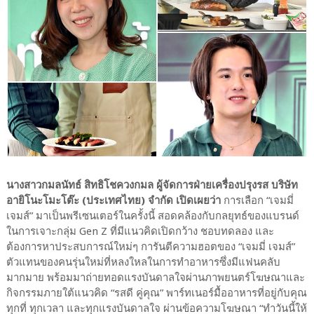
นางสาวกมลนัทธ์ สิทธิโชควงกมล ผู้จัดการฝ่ายเครื่องปรุงรส บริษัท
อายิโนะโมะโต๊ะ (ประเทศไทย) จำกัด เปิดเผยว่า
การเลือก “เจมมี่
เจมส์” มาเป็นพรีเซนเตอร์ในครั้งนี้ สอดคล้องกับกลยุทธ์ของแบรนด์
ในการเจาะกลุ่ม Gen Z ที่มีแนวคิดเปิดกว้าง ชอบทดลอง และ
ต้องการหาประสบการณ์ใหม่ๆ การันตีความฮอตของ “เจมมี่ เจมส์”
ตัวแทนของคนรุ่นใหม่ที่หลงใหลในการทำอาหารซึ่งมีแฟนคลับ
มากมาย พร้อมมาถ่ายทอดแรงบันดาลใจผ่านภาพยนตร์โฆษณาและ
กิจกรรมภายใต้แนวคิด “รสดี คู่คุณ” พาร์ทเนอร์มื้ออาหารที่อยู่กับคุณ
ทุกที่ ทุกเวลา และทุกแรงบันดาลใจ ผ่านข้อความโฆษณา “ทำวันนี้ให้