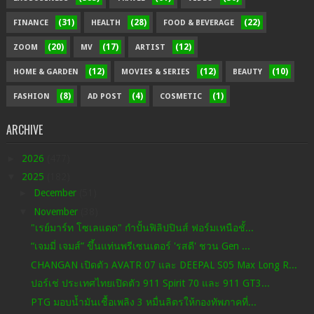
(31)
(28)
(22)
FINANCE
HEALTH
FOOD & BEVERAGE
(20)
(17)
(12)
ZOOM
MV
ARTIST
(12)
(12)
(10)
HOME & GARDEN
MOVIES & SERIES
BEAUTY
(8)
(4)
(1)
FASHION
AD POST
COSMETIC
ARCHIVE
►
2026
(477)
▼
2025
(182)
►
December
(51)
▼
November
(38)
"เรย์มาร์ท โซเลแดด" กำปั้นฟิลิปปินส์ ฟอร์มเหนือชั้...
“เจมมี่ เจมส์” ขึ้นแท่นพรีเซนเตอร์ 'รสดี' ชวน Gen ...
CHANGAN เปิดตัว AVATR 07 และ DEEPAL S05 Max Long R...
ปอร์เช่ ประเทศไทยเปิดตัว 911 Spirit 70 และ 911 GT3...
PTG มอบน้ำมันเชื้อเพลิง 3 หมื่นลิตรให้กองทัพภาคที่...