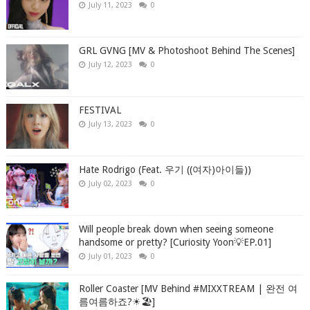
July 11, 2023
0
GRL GVNG [MV & Photoshoot Behind The Scenes]
July 12, 2023
0
FESTIVAL
July 13, 2023
0
Hate Rodrigo (Feat. 우기 ((여자)아이들))
July 02, 2023
0
Will people break down when seeing someone
handsome or pretty? [Curiosity Yoon💡EP.01]
July 01, 2023
0
Roller Coaster [MV Behind #MIXXTREAM | 완전 여
름여름하죠?☀🏖]