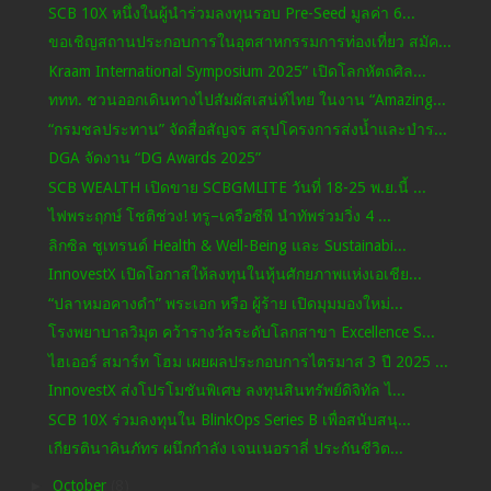
SCB 10X หนึ่งในผู้นำร่วมลงทุนรอบ Pre-Seed มูลค่า 6...
ขอเชิญสถานประกอบการในอุตสาหกรรมการท่องเที่ยว สมัค...
Kraam International Symposium 2025” เปิดโลกหัตถศิล...
ททท. ชวนออกเดินทางไปสัมผัสเสน่ห์ไทย ในงาน “Amazing...
“กรมชลประทาน” จัดสื่อสัญจร สรุปโครงการส่งน้ำและบำร...
DGA จัดงาน “DG Awards 2025”
SCB WEALTH เปิดขาย SCBGMLITE วันที่ 18-25 พ.ย.นี้ ...
ไฟพระฤกษ์ โชติช่วง! ทรู–เครือซีพี นำทัพร่วมวิ่ง 4 ...
ลิกซิล ชูเทรนด์ Health & Well-Being และ Sustainabi...
InnovestX เปิดโอกาสให้ลงทุนในหุ้นศักยภาพแห่งเอเชีย...
“ปลาหมอคางดำ” พระเอก หรือ ผู้ร้าย เปิดมุมมองใหม่...
โรงพยาบาลวิมุต คว้ารางวัลระดับโลกสาขา Excellence S...
ไฮเออร์ สมาร์ท โฮม เผยผลประกอบการไตรมาส 3 ปี 2025 ...
InnovestX ส่งโปรโมชันพิเศษ ลงทุนสินทรัพย์ดิจิทัล ไ...
SCB 10X ร่วมลงทุนใน BlinkOps Series B เพื่อสนับสนุ...
เกียรตินาคินภัทร ผนึกกำลัง เจนเนอราลี่ ประกันชีวิต...
►
October
(8)