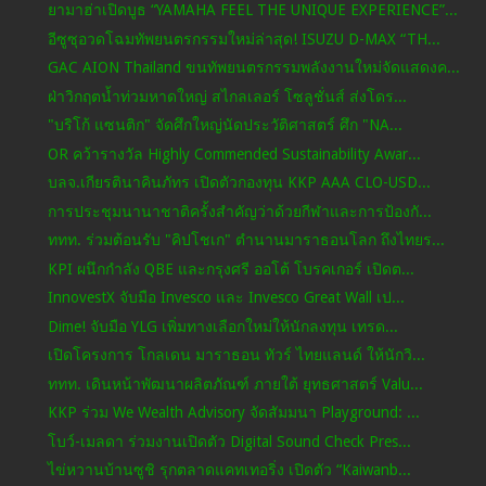
ยามาฮ่าเปิดบูธ “YAMAHA FEEL THE UNIQUE EXPERIENCE”...
อีซูซุอวดโฉมทัพยนตรกรรมใหม่ล่าสุด! ISUZU D-MAX “TH...
GAC AION Thailand ขนทัพยนตรกรรมพลังงานใหม่จัดแสดงค...
ฝ่าวิกฤตน้ำท่วมหาดใหญ่ สไกลเลอร์ โซลูชั่นส์ ส่งโดร...
"บริโก้ แซนติก" จัดศึกใหญ่นัดประวัติศาสตร์ ศึก "NA...
OR คว้ารางวัล Highly Commended Sustainability Awar...
บลจ.เกียรตินาคินภัทร เปิดตัวกองทุน KKP AAA CLO-USD...
การประชุมนานาชาติครั้งสำคัญว่าด้วยกีฬาและการป้องกั...
ททท. ร่วมต้อนรับ "คิปโชเก" ตำนานมาราธอนโลก ถึงไทยร...
KPI ผนึกกำลัง QBE และกรุงศรี ออโต้ โบรคเกอร์ เปิดต...
InnovestX จับมือ Invesco และ Invesco Great Wall เป...
Dime! จับมือ YLG เพิ่มทางเลือกใหม่ให้นักลงทุน เทรด...
เปิดโครงการ โกลเดน มาราธอน ทัวร์ ไทยแลนด์ ให้นักวิ...
ททท. เดินหน้าพัฒนาผลิตภัณฑ์ ภายใต้ ยุทธศาสตร์ Valu...
KKP ร่วม We Wealth Advisory จัดสัมมนา Playground: ...
โบว์-เมลดา ร่วมงานเปิดตัว Digital Sound Check Pres...
ไข่หวานบ้านซูชิ รุกตลาดแคทเทอริ่ง เปิดตัว “Kaiwanb...