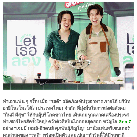
ทำเอาแฟน ๆ กรี๊ด! เมื่อ “รสดี” ผลิตภัณฑ์ปรุงอาหาร ภายใต้ บริษัท
อายิโนะโมะโต๊ะ (ประเทศไทย) จำกัด ที่มุ่งมั่นในการส่งต่อสังคม
“กินดี มีสุข” ให้กับผู้บริโภคชาวไทย เดินเกมรุกตลาดเครื่องปรุงรส
ทำเซอร์ไพรส์ครั้งใหญ่! คว้าตัวศิลปินไอดอลสุดฮอต ขวัญใจ
Gen Z
อย่าง “เจมมี่ เจมส์-ธีรดนย์ ศุภพันธุ์ภิญโญ” มานั่งแท่นพรีเซนเตอร์
คนล่าสุดของ “รสดี” พร้อมเปิดตัวแคมเปญ “ทำวันนี้ให้มีรสชาติ