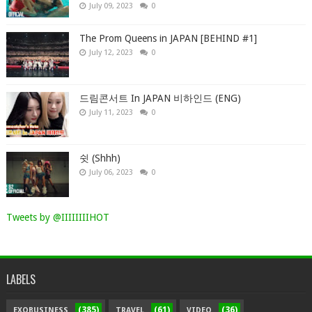
July 09, 2023
0
The Prom Queens in JAPAN [BEHIND #1]
July 12, 2023
0
드림콘서트 In JAPAN 비하인드 (ENG)
July 11, 2023
0
쉿 (Shhh)
July 06, 2023
0
Tweets by @IIIIIIIIHOT
LABELS
(385)
(61)
(36)
EXOBUSINESS
TRAVEL
VIDEO