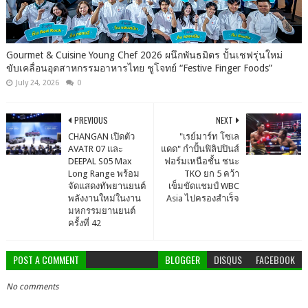
Gourmet & Cuisine Young Chef 2026 ผนึกพันธมิตร ปั้นเชฟรุ่นใหม่
ขับเคลื่อนอุตสาหกรรมอาหารไทย ชูโจทย์ “Festive Finger Foods”
July 24, 2026
0
PREVIOUS
NEXT
CHANGAN เปิดตัว
"เรย์มาร์ท โซเล
AVATR 07 และ
แดด" กำปั้นฟิลิปปินส์
DEEPAL S05 Max
ฟอร์มเหนือชั้น ชนะ
Long Range พร้อม
TKO ยก 5 คว้า
จัดแสดงทัพยานยนต์
เข็มขัดแชมป์ WBC
พลังงานใหม่ในงาน
Asia ไปครองสำเร็จ
มหกรรมยานยนต์
ครั้งที่ 42
POST A COMMENT
BLOGGER
DISQUS
FACEBOOK
No comments