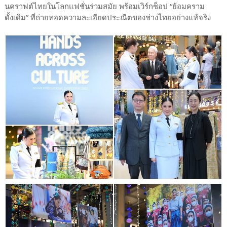
นคราฟต์ไทยในโลกแฟชั่นร่วมสมัย พร้อมเวิร์กช็อป “ย้อมคราม
ดั้งเดิม” ที่ถ่ายทอดความละเอียดประณีตของช่างไทยอย่างแท้จริง