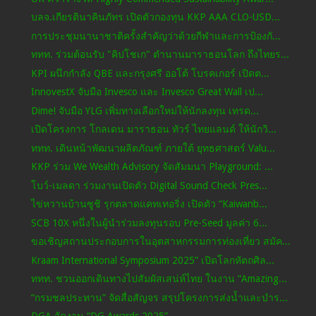
บลจ.เกียรตินาคินภัทร เปิดตัวกองทุน KKP AAA CLO-USD...
การประชุมนานาชาติครั้งสำคัญว่าด้วยกีฬาและการป้องกั...
ททท. ร่วมต้อนรับ "คิปโชเก" ตำนานมาราธอนโลก ถึงไทยร...
KPI ผนึกกำลัง QBE และกรุงศรี ออโต้ โบรคเกอร์ เปิดต...
InnovestX จับมือ Invesco และ Invesco Great Wall เป...
Dime! จับมือ YLG เพิ่มทางเลือกใหม่ให้นักลงทุน เทรด...
เปิดโครงการ โกลเดน มาราธอน ทัวร์ ไทยแลนด์ ให้นักวิ...
ททท. เดินหน้าพัฒนาผลิตภัณฑ์ ภายใต้ ยุทธศาสตร์ Valu...
KKP ร่วม We Wealth Advisory จัดสัมมนา Playground: ...
โบว์-เมลดา ร่วมงานเปิดตัว Digital Sound Check Pres...
ไข่หวานบ้านซูชิ รุกตลาดแคทเทอริ่ง เปิดตัว “Kaiwanb...
SCB 10X หนึ่งในผู้นำร่วมลงทุนรอบ Pre-Seed มูลค่า 6...
ขอเชิญสถานประกอบการในอุตสาหกรรมการท่องเที่ยว สมัค...
Kraam International Symposium 2025” เปิดโลกหัตถศิล...
ททท. ชวนออกเดินทางไปสัมผัสเสน่ห์ไทย ในงาน “Amazing...
“กรมชลประทาน” จัดสื่อสัญจร สรุปโครงการส่งน้ำและบำร...