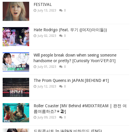
FESTIVAL
July 13, 2023
0
Hate Rodrigo (Feat. 우기 ((여자)아이들))
July 02, 2023
0
Will people break down when seeing someone
handsome or pretty? [Curiosity Yoon💡EP.01]
July 01, 2023
0
The Prom Queens in JAPAN [BEHIND #1]
July 12, 2023
0
Roller Coaster [MV Behind #MIXXTREAM | 완전 여
름여름하죠?☀🏖]
July 09, 2023
0
드림콘서트 In JAPAN 비하인드 (ENG)