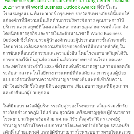
"
Excellence Specialist Clinical Center for Lung Center Thailand
2025
" จากเวที
World Business Outlook Awards
ที่จัดขึ้น ณ
โรงแรมพูลแมน คิง เพาเวอร์ กรุงเทพฯ รางวัลอันทรงเกียรตินี้มอบให้
แก่องค์กรที่มีความเป็นเลิศด้านการบริหารจัดการ คุณภาพการให้
บริการ และกลยุทธ์ที่โดดเด่นในหลากหลายอุตสาหกรรมทั่วโลก จัด
โดยนิตยสารธุรกิจและการเงินระดับนานาชาติ World Business
Outlook ซึ่งได้รวบรวมผู้นำองค์กรและผู้ประกอบการชั้นนำจากทั่ว
โลกมาร่วมเฉลิมฉลองความสำเร็จขององค์กรที่มีบทบาทสำคัญใน
การขับเคลื่อนนวัตกรรมและความยั่งยืน โดยโรงพยาบาลวิมุตได้รับ
การยกย่องให้เป็นศูนย์ความเป็นเลิศเฉพาะทางด้านโรคปอดแห่ง
ประเทศไทย ประจำปี 2025 ซึ่งโดดเด่นด้วยมาตรฐานความปลอดภัย
ระดับสากล เทคโนโลยีทางการแพทย์ที่ทันสมัย และการดูแลผู้ป่วย
แบบองค์รวมที่ผสานความชำนาญการของทีมแพทย์เข้ากับความ
เข้าใจอย่างลึกซึ้งในทุกมิติของสุขภาพ เพื่อมอบการดูแลที่มีคุณภาพ
และยั่งยืนแก่ผู้ป่วยทุกคน
ในพิธีมอบรางวัลมีผู้บริหารระดับสูงของโรงพยาบาลวิมุตร่วมเข้ารับ
รางวัลอย่างภาคภูมิ ได้แก่ นพ.สุวาณิช เตรียมชาญชูชัย ผู้อำนวยการ
โรงพยาบาลวิมุต พร้อมด้วย ผศ.นพ.วิรัช ตั้งสุจริตวิจิตร แพทย์ผู้
ชำนาญการด้านโรคระบบการหายใจและเวชบำบัดวิกฤต รศ.นพ.ธีร
ะศักดิ์ แก้วอมตวงศ์ แพทย์ผู้ชำนาญการโรคระบบการหายใจและเวช