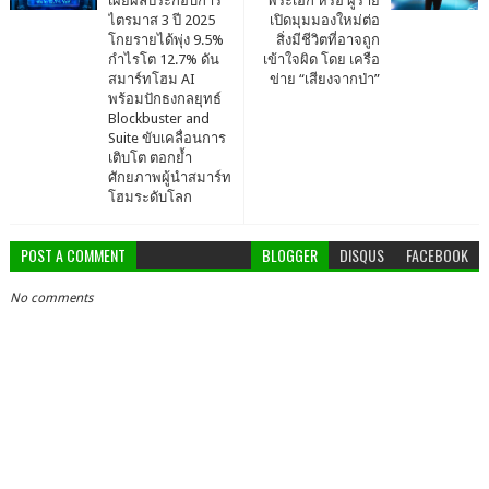
เผยผลประกอบการ
พระเอก หรือ ผู้ร้าย
ไตรมาส 3 ปี 2025
เปิดมุมมองใหม่ต่อ
โกยรายได้พุ่ง 9.5%
สิ่งมีชีวิตที่อาจถูก
กำไรโต 12.7% ดัน
เข้าใจผิด โดย เครือ
สมาร์ทโฮม AI
ข่าย “เสียงจากป่า”
พร้อมปักธงกลยุทธ์
Blockbuster and
Suite ขับเคลื่อนการ
เติบโต ตอกย้ำ
ศักยภาพผู้นำสมาร์ท
โฮมระดับโลก
POST A COMMENT
BLOGGER
DISQUS
FACEBOOK
No comments