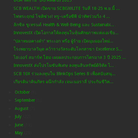
DGA จัดงาน “DG Awards 2025”
SCB WEALTH เปิดขาย SCBGMLITE วันที่ 18-25 พ.ย.นี้ ...
ไฟพระฤกษ์ โชติช่วง! ทรู–เครือซีพี นำทัพร่วมวิ่ง 4 ...
ลิกซิล ชูเทรนด์ Health & Well-Being และ Sustainabi...
InnovestX เปิดโอกาสให้ลงทุนในหุ้นศักยภาพแห่งเอเชีย...
“ปลาหมอคางดำ” พระเอก หรือ ผู้ร้าย เปิดมุมมองใหม่...
โรงพยาบาลวิมุต คว้ารางวัลระดับโลกสาขา Excellence S...
ไฮเออร์ สมาร์ท โฮม เผยผลประกอบการไตรมาส 3 ปี 2025 ...
InnovestX ส่งโปรโมชันพิเศษ ลงทุนสินทรัพย์ดิจิทัล ไ...
SCB 10X ร่วมลงทุนใน BlinkOps Series B เพื่อสนับสนุ...
เกียรตินาคินภัทร ผนึกกำลัง เจนเนอราลี่ ประกันชีวิต...
►
October
(8)
►
September
(1)
►
August
(7)
►
July
(22)
►
June
(18)
►
May
(29)