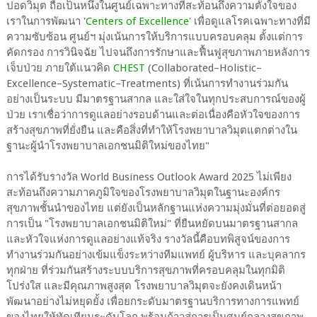
ปอดวิมุต ถือเป็นหนึ่งในศูนย์เฉพาะทางที่สะท้อนถึงความตั้งใจของ
เราในการพัฒนา '
Centers of Excellence
' เพื่อดูแลโรคเฉพาะทางที่มี
ความซับซ้อน ศูนย์ฯ มุ่งเน้นการให้บริการแบบครอบคลุม ตั้งแต่การ
คัดกรอง การวินิจฉัย ไปจนถึงการรักษาและฟื้นฟูสุขภาพภายหลังการ
เจ็บป่วย ภายใต้แนวคิด
CHEST
(Collaborated–Holistic–
Excellence–Systematic–Treatments) ที่เน้นการทำงานร่วมกัน
อย่างเป็นระบบ มีมาตรฐานสากล และใส่ใจในทุกประสบการณ์ของผู้
ป่วย เราเชื่อว่าการดูแลอย่างรอบด้านและต่อเนื่องคือหัวใจของการ
สร้างสุขภาพที่ยั่งยืน และคือสิ่งที่ทำให้โรงพยาบาลวิมุตแตกต่างใน
ฐานะผู้นำโรงพยาบาลเอกชนมิติใหม่ของไทย"
การได้รับรางวัล World Business Outlook Award 2025 ไม่เพียง
สะท้อนถึงความภาคภูมิใจของโรงพยาบาลวิมุตในฐานะองค์กร
สุขภาพชั้นนำของไทย แต่ยังเป็นหลักฐานแห่งความมุ่งมั่นที่ต่อยอดสู่
การเป็น "โรงพยาบาลเอกชนมิติใหม่" ที่ยืนหยัดบนมาตรฐานสากล
และหัวใจแห่งการดูแลอย่างแท้จริง รางวัลนี้คือบทพิสูจน์ของการ
ทำงานร่วมกันอย่างเข้มแข็งระหว่างทีมแพทย์ ผู้บริหาร และบุคลากร
ทุกฝ่าย ที่ร่วมกันสร้างระบบบริการสุขภาพที่ครอบคลุมในทุกมิติ
โปร่งใส และมีคุณภาพสูงสุด โรงพยาบาลวิมุตจะยังคงเดินหน้า
พัฒนาอย่างไม่หยุดยั้ง เพื่อยกระดับมาตรฐานบริการทางการแพทย์
ของไทยให้ทัดเทียมระดับโลก พร้อมก้าวสู่การเป็นศูนย์กลางสุขภาพ