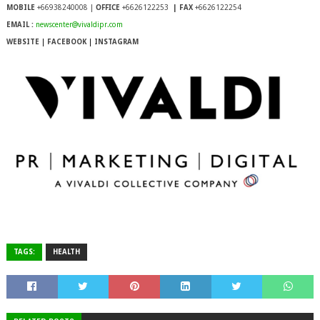
OFFICE
MOBILE
+66938240008 |
+6626122253
| FAX
+6626122254
EMAIL :
newscenter@vivaldipr.com
WEBSITE
|
FACEBOOK
|
INSTAGRAM
TAGS:
HEALTH