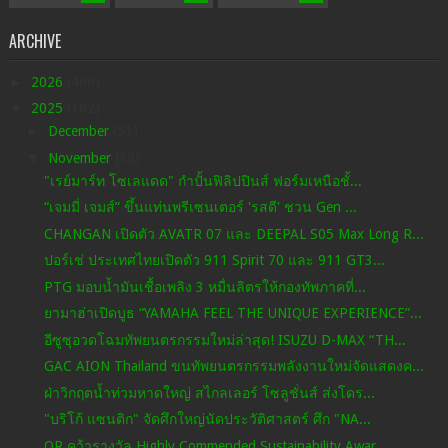
ARCHIVE
►
2026
(466)
▼
2025
(182)
►
December
(51)
▼
November
(38)
"เรย์มาร์ท โซเลแดด" กำปั้นฟิลิปปินส์ ฟอร์มเหนือชั้...
“เจมมี่ เจมส์” ขึ้นแท่นพรีเซนเตอร์ 'รสดี' ชวน Gen ...
CHANGAN เปิดตัว AVATR 07 และ DEEPAL S05 Max Long R...
ปอร์เช่ ประเทศไทยเปิดตัว 911 Spirit 70 และ 911 GT3...
PTG มอบน้ำมันเชื้อเพลิง 3 หมื่นลิตรให้กองทัพภาคที่...
ยามาฮ่าเปิดบูธ “YAMAHA FEEL THE UNIQUE EXPERIENCE”...
อีซูซุอวดโฉมทัพยนตรกรรมใหม่ล่าสุด! ISUZU D-MAX “TH...
GAC AION Thailand ขนทัพยนตรกรรมพลังงานใหม่จัดแสดงค...
ฝ่าวิกฤตน้ำท่วมหาดใหญ่ สไกลเลอร์ โซลูชั่นส์ ส่งโดร...
"บริโก้ แซนติก" จัดศึกใหญ่นัดประวัติศาสตร์ ศึก "NA...
OR คว้ารางวัล Highly Commended Sustainability Awar...