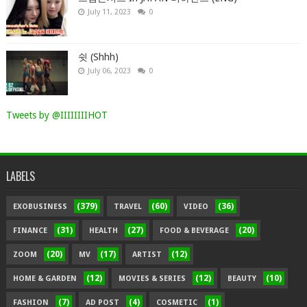
July 11, 2023
0
쉿 (Shhh)
July 06, 2023
0
Tweets by @IIIIIIIIHOT
LABELS
(379)
(60)
(36)
EXOBUSINESS
TRAVEL
VIDEO
(31)
(27)
(20)
FINANCE
HEALTH
FOOD & BEVERAGE
(20)
(17)
(12)
ZOOM
MV
ARTIST
(12)
(12)
(10)
HOME & GARDEN
MOVIES & SERIES
BEAUTY
(7)
(4)
(1)
FASHION
AD POST
COSMETIC