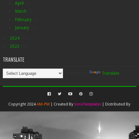
►
April
(4)
►
March
(2)
►
February
(1)
►
January
(1)
►
2024
(11)
►
2023
(36)
TRANSLATE
Powered by
Translate
Copyright 2024
AM-PM
| Created By
SoraTemplates
| Distributed By
Gooyaabi Templates