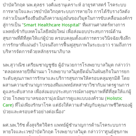
บำบัดวิกฤต นพ.ตุลธร วงศ์เมธานุเคราะห์ อายุรศาสตร์ โรคระบบ
การหายใจและเวชบำบัดวิกฤตระบบการหายใจ การได้รับรางวัลดัง
กล่าวเป็นเครื่องยืนยันถึงความมุ่งมั่นของวิมุตในการขับเคลื่อนองค์กร
สู่การเป็น "
Smart Healthcare Hospital
" ที่ผสานศาสตร์ทางการ
แพทย์เข้ากับเทคโนโลยีสมัยใหม่ เพื่อส่งมอบประสบการณ์ด้าน
สุขภาพที่ดีที่สุดให้แก่ผู้ป่วย ครอบคลุมตั้งแต่การตรวจวินิจฉัยเชิงลึก
การรักษาที่แม่นยำ ไปจนถึงการฟื้นฟูสุขภาพในระยะยาว รวมถึงการ
บริหารจัดการด้วยหลักธรรมาภิบาล
นพ.สุวาณิช เตรียมชาญชูชัย ผู้อำนวยการโรงพยาบาลวิมุต กล่าวว่า
"ตลอดหลายปีที่ผ่านมา โรงพยาบาลวิมุตยึดมั่นในพันธกิจในการยก
ระดับคุณภาพการรักษาและบริการสุขภาพให้ครอบคลุมทุกมิติ โดย
ผสานความชำนาญการของทีมแพทย์สหสาขาวิชากับมาตรฐานการ
ดูแลระดับสากล เพื่อส่งมอบประสบการณ์ทางสุขภาพที่ดีที่สุดให้แก่ผู้
ป่วย โรงพยาบาลของเรามุ่งเน้นการดูแลแบบองค์รวม (
Holistic
Care
) ที่ไม่เพียงรักษาโรค แต่ยังให้ความสำคัญกับคุณภาพชีวิตของผู้
ป่วยและครอบครัวอย่างต่อเนื่อง"
ผศ.นพ.วิรัช ตั้งสุจริตวิจิตร แพทย์ผู้ชำนาญการด้านโรคระบบการ
หายใจและเวชบำบัดวิกฤต โรงพยาบาลวิมุต กล่าวว่า"ศูนย์สุขภาพ