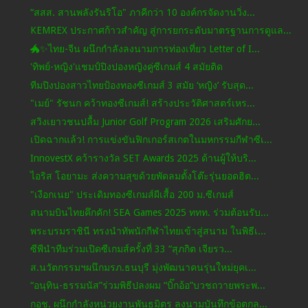
“สสส. สานพลังรันริโอ" ภาคีกว่า 10 องค์กรจัดงานวิ่ง...
KEMREX ประกาศก้าวสำคัญ สู่การยกระดับมาตรฐานการดูแล...
🐲✨ไทย-จีน ผนึกกำลังลงนามการท่องเที่ยว Letter of I...
'ทิพย์-หญิง'แชมป์ปิงปองหญิงคู่ซีเกมส์ 4 สมัยติด
ทีมปิงปองสาวไทยป้องทองซีเกมส์ 3 สมัย ‘หญิง’ รับสุด...
"เมย์" รัชนก คว้าทองซีเกมส์! สร้างประวัติศาสตร์เหร...
สวิงเยาวชนปลื้ม Junior Golf Program 2026 เสริมศักย...
เปิดฉากแล้ว! การแข่งขันฟิกเกอร์สเกตในมหกรรมกีฬาซีเ...
InnovestX คว้ารางวัล SET Awards 2025 ด้านผู้ให้บริ...
ไอริส โอยามะ ส่งความสุขด้วยพัดลมตั้งโต๊ะรุ่นยอดฮิต...
"เงือกเนย" ประเดิมทองซีเกมส์ผีเสื้อ 200 ม.ซีเกมส์
สนามบินไทยคึกคัก! SEA Games 2025 ททท. ร่วมต้อนรับ...
พระบรมราชินี ทรงนำทัพนักกีฬาไทยเข้าสู่สนาม ในพิธีเ...
ซีพีนำทีมร่วมเปิดซีเกมส์ครั้งที่ 33 “สุภกิต เจียรว...
ส.นวัตกรรมฯผนึกมรภ.ธนบุรี มุ่งพัฒนาคนรุ่นใหม่ยุคเ...
“อนุทิน-ธรรมนัส”ร่วมพิธีปลงผม “บิ๊กอ้อ”บวชถวายพระพ...
กอช. ผนึกกำลังหน่วยงานพันธมิตร ลงนามบันทึกข้อตกล...