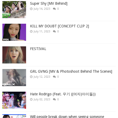
Super Shy [MV Behind]
July 14, 2023
0
KILL MY DOUBT [CONCEPT CLIP 2]
July 11, 2023
0
FESTIVAL
GRL GVNG [MV & Photoshoot Behind The Scenes]
July 12, 2023
0
Hate Rodrigo (Feat. 우기 ((여자)아이들))
July 02, 2023
0
Will people break down when seeing someone