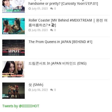
handsome or pretty? [Curiosity Yoon💡EP.01]
July 01, 2023
0
Roller Coaster [MV Behind #MIXXTREAM | 완전 여
름여름하죠?☀🏖]
July 09, 2023
0
The Prom Queens in JAPAN [BEHIND #1]
드림콘서트 In JAPAN 비하인드 (ENG)
쉿 (Shhh)
July 06, 2023
0
Tweets by @IIIIIIIIHOT