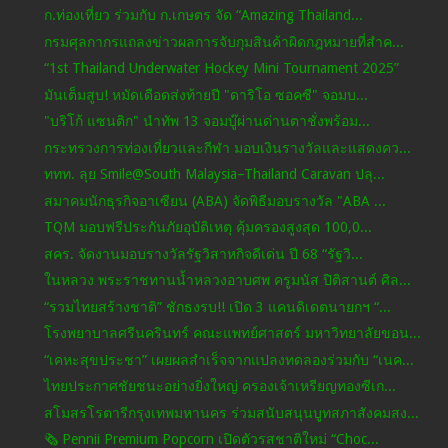
ก.ท่องเที่ยว ร่วมกับ ก.เกษตร จัด “Amazing Thailand...
กรมศุลกากรแถลงข่าวผลการจับกุมสินค้าผิดกฎหมายที่สำค...
“1st Thailand Underwater Hockey Mini Tournament 2025”
มันเต็มสูบ! หมัดเดือดส่งท้ายปี "ดาริโอ ซอคซี" จอมบ...
"บริโก้ แซนติก" นำทัพ 13 จอมบู๊ผ่านด่านตาชั่งพร้อม...
กระทรวงการท่องเที่ยวและกีฬา มอบเงินรางวัลและแสดงคว...
ททท. ลุย Smile@South Malaysia–Thailand Caravan ปลุ...
สมาคมนักธุรกิจอาเซียน (ABA) จัดพิธีมอบรางวัล "ABA ...
TQM มอบฟรีประกันภัยอุบัติเหตุ คุ้มครองสูงสุด 100,0...
สคร. จัดงานมอบรางวัลรัฐวิสาหกิจดีเด่น ปี 68 “รัฐวิ...
ในหลวง พระราชทานน้ำหลวงอาบศพ ครูมนัส ปิติสานต์ ศิล...
“รวมไทยสร้างชาติ” ชักธงรบ!! เปิด 3 แคนดิเดตนายกฯ “...
โรงพยาบาลศรีนครินทร์ คณะแพทย์ศาสตร์ มหาวิทยาลัยขอน...
“เคหะสุขประชา” เผยผลสำเร็จจากแปลงทดลองร่วมกับ “เนค...
ไทยประกาศชัยชนะอย่างยิ่งใหญ่ ครองเจ้าเหรียญทองซีเก...
สโมสรโรตารีกรุงเทพมหานคร ร่วมสนับสนุนบูทสภาสังคมสง...
🗞️ Pennii Premium Popcorn เปิดตัวรสชาติใหม่ “Choc...