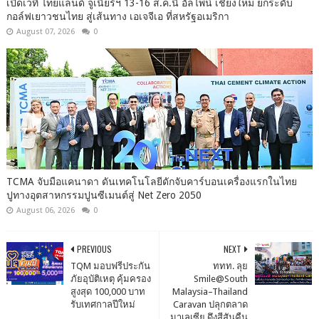
เปิดเวที ไทยแลนด์ จูเนียร์ฯ 13-16 ส.ค.นี้ อัลไพน์ เชียงใหม่ ยกระดับ
กอล์ฟเยาวชนไทย สู่เส้นทาง เอเจจีเอ ที่สหรัฐอเมริกา
August 07, 2026
0
TCMA จับมือแคนาดา ดันเทคโนโลยีดักจับคาร์บอนเครื่องแรกในไทย
ปูทางอุตสาหกรรมปูนซีเมนต์สู่ Net Zero 2050
August 06, 2026
0
PREVIOUS
NEXT
TQM มอบฟรีประกัน
ททท. ลุย
ภัยอุบัติเหตุ คุ้มครอง
Smile@South
สูงสุด 100,000 บาท
Malaysia–Thailand
รับเทศกาลปีใหม่
Caravan ปลุกตลาด
มาเลเซีย ดึงสีสันคืน