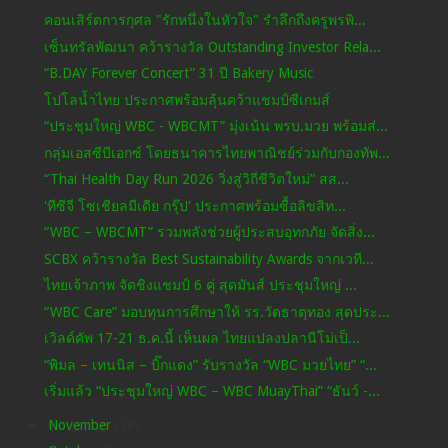
คอนเสิร์ตการกุศล "รักหนึ่งในหัวใจ" รำลึกถึงครูพรพิ...
เซ็นทรัลพัฒนา คว้ารางวัล Outstanding Investor Rela...
“B.DAY Forever Concert” 31 ปี Bakery Music
โปโลน้ำไทย ประกาศพร้อมลุ้นคว้าแชมป์ซีเกมส์
“ประชุมใหญ่ WBC - WBCMT” มุ่งเน้น พรบ.มวย พร้อมส่...
กลุ่มเอสซีบีเอกซ์ โดยธนาคารไทยพาณิชย์ร่วมกับกองทัพ...
“Thai Health Day Run 2026 วิ่งสู่วิถีชีวิตใหม่” สส...
'ทีซีจี โซเชียลมีเดีย กรุ๊ป' ประกาศพร้อมซื้อลิขสิท...
“WBC – WBCMT” รวมพลังช่วยผู้ประสบอุทกภัย จัดสิ่ง...
SCBX คว้ารางวัล Best Sustainability Awards จากเวที...
ไทยเจ้าภาพ จัดชิงแชมป์ 6 คู่ สุดมันส์ ประชุมใหญ่ ...
“WBC Care” มอบทุนการศึกษาให้ รร.วัดธาตุทอง สุดประ...
เวิลด์คัพ 17-21 ธ.ค.นี้ เห็นผล ไทยแปลงปลานีโม่เป็...
“พิมล – เทนนิส – บิ๊กแดง” รับรางวัล “WBC มวยไทย” “...
เริ่มแล้ว “ประชุมใหญ่ WBC – WBC MuayThai” “ธันว์ -...
►
November
(38)