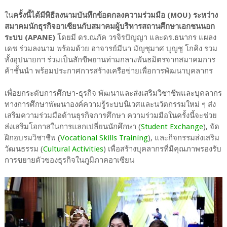
ใน
ครั้งนี้ได้มีพิธีลงนามบันทึกข้อตกลงความร่วมมือ (MOU) ระหว่าง
สมาคมนักธุรกิจอาเซียนกับสมาคมผู้บริหารสถานศึกษาเอกชนนอก
ระบบ (APANE)
โดยมี ดร.ณภัค วรจิรปัญญา และดร.ธนากร แผลง
เดช ร่วมลงนาม พร้อมด้วย อาจารย์มีนา มัญชุมาศ บุญชู โกคิง รวม
ทั้งอุปนายกฯ ร่วมเป็นสักขีพยานท่ามกลางพันธมิตรจากสมาคมการ
ค้าชั้นนำ พร้อมประกาศการสร้างเครือข่ายเพื่อการพัฒนาบุคลากร
เพื่อยกระดับการศึกษา-ธุรกิจ พัฒนาและส่งเสริมวิชาชีพและบุคลากร
ทางการศึกษาพัฒนาองค์ความรู้ระบบนิเวศและนวัตกรรมใหม่ ๆ ส่ง
เสริมความร่วมมือด้านธุรกิจการศึกษา ความร่วมมือในครั้งนี้จะช่วย
ส่งเสริมโอกาสในการแลกเปลี่ยนนักศึกษา (
Student Exchange
), จัด
ฝึกอบรมวิชาชีพ (
Vocational Skills Training
), และกิจกรรมส่งเสริม
วัฒนธรรม (
Cultural Activities
) เพื่อสร้างบุคลากรที่มีคุณภาพรองรับ
การขยายตัวของธุรกิจในภูมิภาคอาเซียน