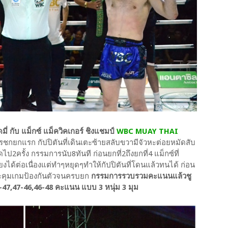
มี่ กับ แม็กซ์ แม็ควิคเกอร์ ชิงแชมป์
WBC MUAY THAI
ชกยกแรก กัปปิตันที่เดินเตะซ้ายสลับขวามีจัวหะต่อยหมัดสับ
ป2ครั้ง กรรมการนับ8ทันที ก่อนยกที่2ถึงยกที่4 แม็กซ์ที่
งได้ต่อเนื่องแต่ทำๆหยุดๆทำให้กัปปิตันที่โดนแล้วทนได้ ก่อน
นจะคุมเกมป้องกันตัวจนครบยก
กรรมการรวบรวมคะแนนแล้วชู
-47,47-46,46-48 คะแนน แบบ 3 หนุ่ม 3 มุม