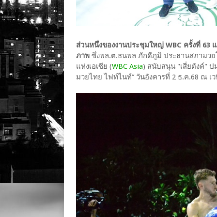
ส่วนหนึ่งของงานประชุมใหญ่ WBC ครั้งที่ 63
ภาพ
ซึ่งพล.ต.ธนพล ภักดีภูมิ ประธานสภา
แห่งเอเซีย (
WBC Asia
) สนับสนุน "เสี่ยตังค์" 
มวยไทย ไฟท์ไนท์” วันอังคารที่ 2 ธ.ค.68 ณ เว