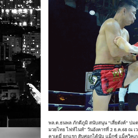
พล.ต.ธนพล ภักดีภูมิ สนับสนุน "เสี่ยตังค์" ปมต.
มวยไทย ไฟท์ไนท์” วันอังคารที่ 2 ธ.ค.68 ณ เว
คาเดมี่ ยกแรก สับศอกได้นับ แม็กซ์ แม็ควิคเก