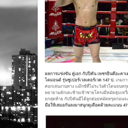
ผลการแข่งขัน คู่เอก กัปปิตัน เพชรยินดีอะคาเด
ไดมอนด์ รุ่นซูเปอร์เวลเตอร์เวต 147 ป.
เกมการ
ศอกเล่นงานทาง แม๊กซ์ที่ไม่ระวังตัวโดนจนทรุดไ
พยายามดักเตะซ้ายเข้าชายโครงมีหมัดฮุบเหวี่ย
ยกสุดท้าย กัปปิตันมีได้ลูกต่อยหมัดทรุดก่อ
มือให้เสมอกันลงมาสนุกดุเดือดด้วยคะแนน 47