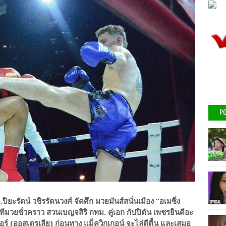
PO
ปิยะรัตน์ วชิรรัตนวงศ์ จัดศึก มวยมันส์สนั่นเมือง “อเมซิ่ง
ทีมวยชั่วคราว สวนเบญจสิริ กทม. คู่เอก กัปปิตัน เพชรยินดีอะ
อร์ (ออสเตรเลีย) ก่อนทาง แม็ควิกเกอน์ จะไล่ตีตื้น และเสมอ