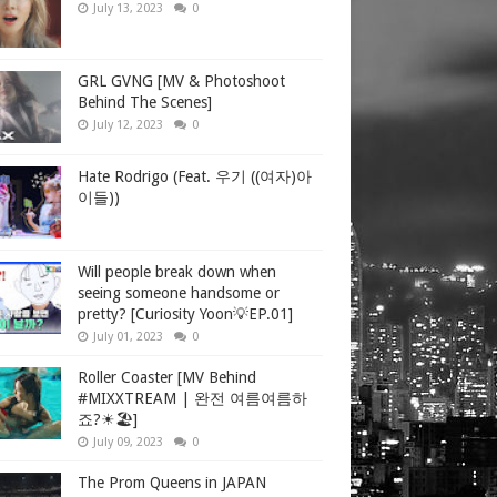
July 13, 2023
0
GRL GVNG [MV & Photoshoot
Behind The Scenes]
July 12, 2023
0
Hate Rodrigo (Feat. 우기 ((여자)아
이들))
Will people break down when
seeing someone handsome or
pretty? [Curiosity Yoon💡EP.01]
July 01, 2023
0
Roller Coaster [MV Behind
#MIXXTREAM | 완전 여름여름하
죠?☀🏖]
July 09, 2023
0
The Prom Queens in JAPAN