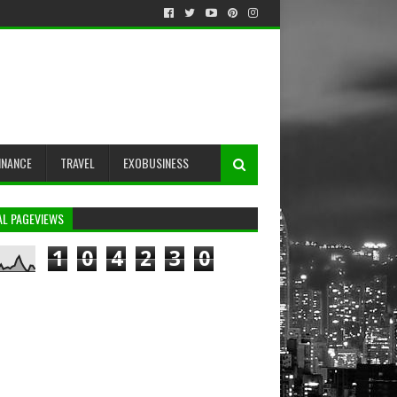
INANCE
TRAVEL
EXOBUSINESS
AL PAGEVIEWS
1
0
4
2
3
0