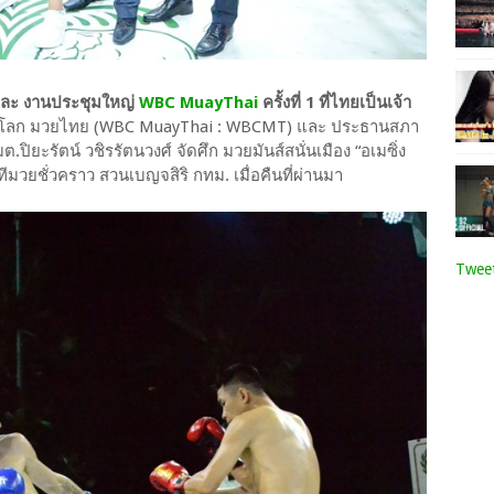
 และ งานประชุมใหญ่
WBC MuayThai
ครั้งที่ 1 ที่ไทยเป็นเจ้า
มวยโลก มวยไทย (WBC MuayThai : WBCMT) และ ประธานสภา
ปมต.ปิยะรัตน์ วชิรรัตนวงศ์ จัดศึก มวยมันส์สนั่นเมือง “อเมซิ่ง
ทีมวยชั่วคราว สวนเบญจสิริ กทม. เมื่อคืนที่ผ่านมา
Tweet