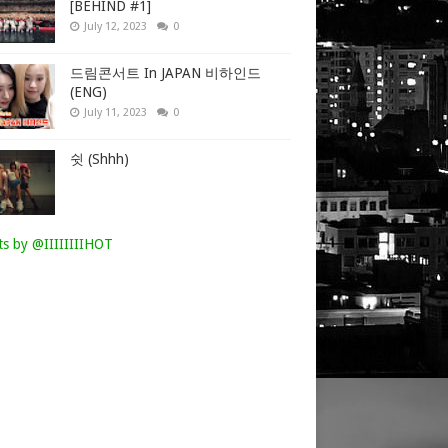
[BEHIND #1]
July 12, 2023
0
드림콘서트 In JAPAN 비하인드
(ENG)
July 11, 2023
0
쉿 (Shhh)
s by @IIIIIIIIHOT