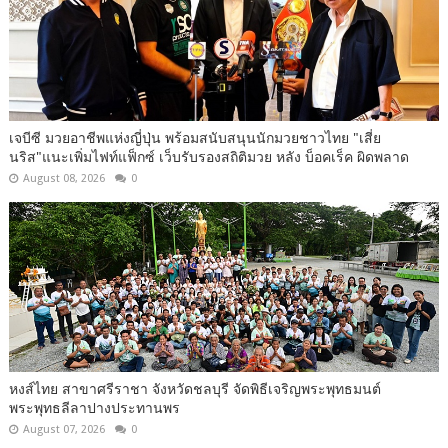
เจบีซี มวยอาชีพแห่งญี่ปุ่น พร้อมสนับสนุนนักมวยชาวไทย "เสี่ย
นริส"แนะเพิ่มไฟท์แฟ็กซ์ เว็บรับรองสถิติมวย หลัง บ็อคเร็ค ผิดพลาด
August 08, 2026
0
หงส์ไทย สาขาศรีราชา จังหวัดชลบุรี จัดพิธีเจริญพระพุทธมนต์
พระพุทธลีลาปางประทานพร
August 07, 2026
0