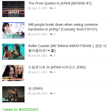
The Prom Queens in JAPAN [BEHIND #1]
July 12, 2023
0
Will people break down when seeing someone
handsome or pretty? [Curiosity Yoon💡EP.01]
July 01, 2023
0
Roller Coaster [MV Behind #MIXXTREAM | 완전 여
름여름하죠?☀🏖]
July 09, 2023
0
드림콘서트 In JAPAN 비하인드 (ENG)
July 11, 2023
0
쉿 (Shhh)
July 06, 2023
0
Tweets by @IIIIIIIIHOT