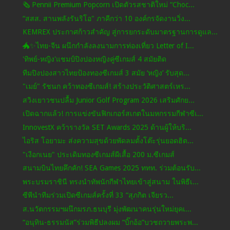
🗞️ Pennii Premium Popcorn เปิดตัวรสชาติใหม่ “Choc...
“สสส. สานพลังรันริโอ" ภาคีกว่า 10 องค์กรจัดงานวิ่ง...
KEMREX ประกาศก้าวสำคัญ สู่การยกระดับมาตรฐานการดูแล...
🐲✨ไทย-จีน ผนึกกำลังลงนามการท่องเที่ยว Letter of I...
'ทิพย์-หญิง'แชมป์ปิงปองหญิงคู่ซีเกมส์ 4 สมัยติด
ทีมปิงปองสาวไทยป้องทองซีเกมส์ 3 สมัย ‘หญิง’ รับสุด...
"เมย์" รัชนก คว้าทองซีเกมส์! สร้างประวัติศาสตร์เหร...
สวิงเยาวชนปลื้ม Junior Golf Program 2026 เสริมศักย...
เปิดฉากแล้ว! การแข่งขันฟิกเกอร์สเกตในมหกรรมกีฬาซีเ...
InnovestX คว้ารางวัล SET Awards 2025 ด้านผู้ให้บริ...
ไอริส โอยามะ ส่งความสุขด้วยพัดลมตั้งโต๊ะรุ่นยอดฮิต...
"เงือกเนย" ประเดิมทองซีเกมส์ผีเสื้อ 200 ม.ซีเกมส์
สนามบินไทยคึกคัก! SEA Games 2025 ททท. ร่วมต้อนรับ...
พระบรมราชินี ทรงนำทัพนักกีฬาไทยเข้าสู่สนาม ในพิธีเ...
ซีพีนำทีมร่วมเปิดซีเกมส์ครั้งที่ 33 “สุภกิต เจียรว...
ส.นวัตกรรมฯผนึกมรภ.ธนบุรี มุ่งพัฒนาคนรุ่นใหม่ยุคเ...
“อนุทิน-ธรรมนัส”ร่วมพิธีปลงผม “บิ๊กอ้อ”บวชถวายพระพ...