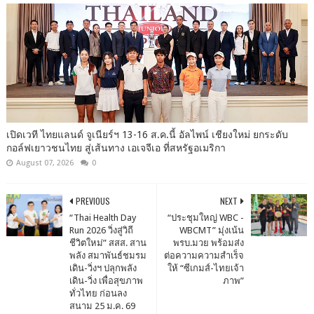
เปิดเวที ไทยแลนด์ จูเนียร์ฯ 13-16 ส.ค.นี้ อัลไพน์ เชียงใหม่ ยกระดับ
กอล์ฟเยาวชนไทย สู่เส้นทาง เอเจจีเอ ที่สหรัฐอเมริกา
August 07, 2026
0
PREVIOUS
NEXT
“Thai Health Day
“ประชุมใหญ่ WBC -
Run 2026 วิ่งสู่วิถี
WBCMT” มุ่งเน้น
ชีวิตใหม่” สสส. สาน
พรบ.มวย พร้อมส่ง
พลัง สมาพันธ์ชมรม
ต่อความความสำเร็จ
เดิน-วิ่งฯ ปลุกพลัง
ให้ “ซีเกมส์-ไทยเจ้า
เดิน-วิ่ง เพื่อสุขภาพ
ภาพ”
ทั่วไทย ก่อนลง
สนาม 25 ม.ค. 69