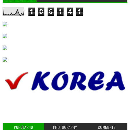
1
0
6
1
4
1
POPULAR 10
PHOTOGRAPHY
COMMENTS