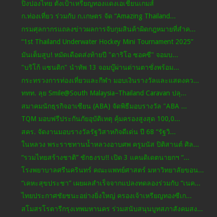
ปิงปองไทย ตั้งเป้าเหรียญทองแดงเอเชียนเกมส์
ก.ท่องเที่ยว ร่วมกับ ก.เกษตร จัด “Amazing Thailand...
กรมศุลกากรแถลงข่าวผลการจับกุมสินค้าผิดกฎหมายที่สำค...
“1st Thailand Underwater Hockey Mini Tournament 2025”
มันเต็มสูบ! หมัดเดือดส่งท้ายปี "ดาริโอ ซอคซี" จอมบ...
"บริโก้ แซนติก" นำทัพ 13 จอมบู๊ผ่านด่านตาชั่งพร้อม...
กระทรวงการท่องเที่ยวและกีฬา มอบเงินรางวัลและแสดงคว...
ททท. ลุย Smile@South Malaysia–Thailand Caravan ปลุ...
สมาคมนักธุรกิจอาเซียน (ABA) จัดพิธีมอบรางวัล "ABA ...
TQM มอบฟรีประกันภัยอุบัติเหตุ คุ้มครองสูงสุด 100,0...
สคร. จัดงานมอบรางวัลรัฐวิสาหกิจดีเด่น ปี 68 “รัฐวิ...
ในหลวง พระราชทานน้ำหลวงอาบศพ ครูมนัส ปิติสานต์ ศิล...
“รวมไทยสร้างชาติ” ชักธงรบ!! เปิด 3 แคนดิเดตนายกฯ “...
โรงพยาบาลศรีนครินทร์ คณะแพทย์ศาสตร์ มหาวิทยาลัยขอน...
“เคหะสุขประชา” เผยผลสำเร็จจากแปลงทดลองร่วมกับ “เนค...
ไทยประกาศชัยชนะอย่างยิ่งใหญ่ ครองเจ้าเหรียญทองซีเก...
สโมสรโรตารีกรุงเทพมหานคร ร่วมสนับสนุนบูทสภาสังคมสง...