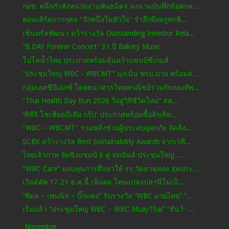
กอช. ผนึกกำลังหน่วยงานพันธมิตร ลงนามบันทึกข้อตกล...
คอนเสิร์ตการกุศล "รักหนึ่งในหัวใจ" รำลึกถึงครูพรพิ...
เซ็นทรัลพัฒนา คว้ารางวัล Outstanding Investor Rela...
“B.DAY Forever Concert” 31 ปี Bakery Music
โปโลน้ำไทย ประกาศพร้อมลุ้นคว้าแชมป์ซีเกมส์
“ประชุมใหญ่ WBC - WBCMT” มุ่งเน้น พรบ.มวย พร้อมส่...
กลุ่มเอสซีบีเอกซ์ โดยธนาคารไทยพาณิชย์ร่วมกับกองทัพ...
“Thai Health Day Run 2026 วิ่งสู่วิถีชีวิตใหม่” สส...
'ทีซีจี โซเชียลมีเดีย กรุ๊ป' ประกาศพร้อมซื้อลิขสิท...
“WBC – WBCMT” รวมพลังช่วยผู้ประสบอุทกภัย จัดสิ่ง...
SCBX คว้ารางวัล Best Sustainability Awards จากเวที...
ไทยเจ้าภาพ จัดชิงแชมป์ 6 คู่ สุดมันส์ ประชุมใหญ่ ...
“WBC Care” มอบทุนการศึกษาให้ รร.วัดธาตุทอง สุดประ...
เวิลด์คัพ 17-21 ธ.ค.นี้ เห็นผล ไทยแปลงปลานีโม่เป็...
“พิมล – เทนนิส – บิ๊กแดง” รับรางวัล “WBC มวยไทย” “...
เริ่มแล้ว “ประชุมใหญ่ WBC – WBC MuayThai” “ธันว์ -...
►
November
(38)