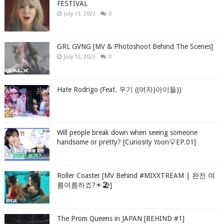
FESTIVAL
July 13, 2023
0
GRL GVNG [MV & Photoshoot Behind The Scenes]
July 12, 2023
0
Hate Rodrigo (Feat. 우기 ((여자)아이들))
Will people break down when seeing someone
handsome or pretty? [Curiosity Yoon💡EP.01]
Roller Coaster [MV Behind #MIXXTREAM | 완전 여
름여름하죠?☀🏖]
The Prom Queens in JAPAN [BEHIND #1]