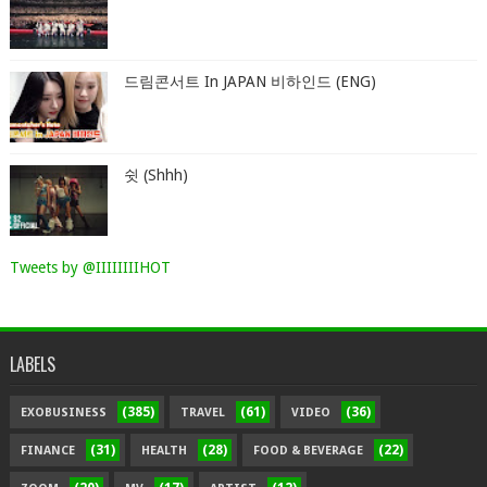
드림콘서트 In JAPAN 비하인드 (ENG)
쉿 (Shhh)
Tweets by @IIIIIIIIHOT
LABELS
(385)
(61)
(36)
EXOBUSINESS
TRAVEL
VIDEO
(31)
(28)
(22)
FINANCE
HEALTH
FOOD & BEVERAGE