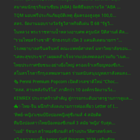
สมาคมนักธุรกิจอาเซียน (ABA) จัดพิธีมอบรางวัล "ABA ...
TQM มอบฟรีประกันภัยอุบัติเหตุ คุ้มครองสูงสุด 100,0...
สคร. จัดงานมอบรางวัลรัฐวิสาหกิจดีเด่น ปี 68 “รัฐวิ...
ในหลวง พระราชทานน้ำหลวงอาบศพ ครูมนัส ปิติสานต์ ศิล...
“รวมไทยสร้างชาติ” ชักธงรบ!! เปิด 3 แคนดิเดตนายกฯ “...
โรงพยาบาลศรีนครินทร์ คณะแพทย์ศาสตร์ มหาวิทยาลัยขอน...
“เคหะสุขประชา” เผยผลสำเร็จจากแปลงทดลองร่วมกับ “เนค...
ไทยประกาศชัยชนะอย่างยิ่งใหญ่ ครองเจ้าเหรียญทองซีเก...
สโมสรโรตารีกรุงเทพมหานคร ร่วมสนับสนุนบูทสภาสังคมสง...
🗞️ Pennii Premium Popcorn เปิดตัวรสชาติใหม่ “Choc...
“สสส. สานพลังรันริโอ" ภาคีกว่า 10 องค์กรจัดงานวิ่ง...
KEMREX ประกาศก้าวสำคัญ สู่การยกระดับมาตรฐานการดูแล...
🐲✨ไทย-จีน ผนึกกำลังลงนามการท่องเที่ยว Letter of I...
'ทิพย์-หญิง'แชมป์ปิงปองหญิงคู่ซีเกมส์ 4 สมัยติด
ทีมปิงปองสาวไทยป้องทองซีเกมส์ 3 สมัย ‘หญิง’ รับสุด...
"เมย์" รัชนก คว้าทองซีเกมส์! สร้างประวัติศาสตร์เหร...
สวิงเยาวชนปลื้ม Junior Golf Program 2026 เสริมศักย...