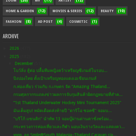
(20)
(17)
(12)
ZOOM
MV
ARTIST
(12)
(12)
(10)
HOME & GARDEN
MOVIES & SERIES
BEAUTY
(8)
(4)
(1)
FASHION
AD POST
COSMETIC
ARCHIVE
►
2026
(477)
▼
2025
(182)
▼
December
(51)
โบว์ลิ่ง สู้ต่อ ปลื้มทีมหญิงคว้าเหรียญซีเกมส์ในรอบ...
ปิงปองไทย ตั้งเป้าเหรียญทองแดงเอเชียนเกมส์
ก.ท่องเที่ยว ร่วมกับ ก.เกษตร จัด “Amazing Thailand...
กรมศุลกากรแถลงข่าวผลการจับกุมสินค้าผิดกฎหมายที่สำค...
“1st Thailand Underwater Hockey Mini Tournament 2025”
มันเต็มสูบ! หมัดเดือดส่งท้ายปี "ดาริโอ ซอคซี" จอมบ...
"บริโก้ แซนติก" นำทัพ 13 จอมบู๊ผ่านด่านตาชั่งพร้อม...
กระทรวงการท่องเที่ยวและกีฬา มอบเงินรางวัลและแสดงคว...
ททท. ลุย Smile@South Malaysia–Thailand Caravan ปลุ...