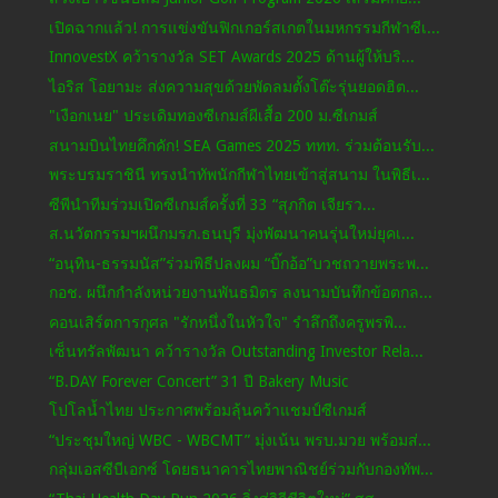
เปิดฉากแล้ว! การแข่งขันฟิกเกอร์สเกตในมหกรรมกีฬาซีเ...
InnovestX คว้ารางวัล SET Awards 2025 ด้านผู้ให้บริ...
ไอริส โอยามะ ส่งความสุขด้วยพัดลมตั้งโต๊ะรุ่นยอดฮิต...
"เงือกเนย" ประเดิมทองซีเกมส์ผีเสื้อ 200 ม.ซีเกมส์
สนามบินไทยคึกคัก! SEA Games 2025 ททท. ร่วมต้อนรับ...
พระบรมราชินี ทรงนำทัพนักกีฬาไทยเข้าสู่สนาม ในพิธีเ...
ซีพีนำทีมร่วมเปิดซีเกมส์ครั้งที่ 33 “สุภกิต เจียรว...
ส.นวัตกรรมฯผนึกมรภ.ธนบุรี มุ่งพัฒนาคนรุ่นใหม่ยุคเ...
“อนุทิน-ธรรมนัส”ร่วมพิธีปลงผม “บิ๊กอ้อ”บวชถวายพระพ...
กอช. ผนึกกำลังหน่วยงานพันธมิตร ลงนามบันทึกข้อตกล...
คอนเสิร์ตการกุศล "รักหนึ่งในหัวใจ" รำลึกถึงครูพรพิ...
เซ็นทรัลพัฒนา คว้ารางวัล Outstanding Investor Rela...
“B.DAY Forever Concert” 31 ปี Bakery Music
โปโลน้ำไทย ประกาศพร้อมลุ้นคว้าแชมป์ซีเกมส์
“ประชุมใหญ่ WBC - WBCMT” มุ่งเน้น พรบ.มวย พร้อมส่...
กลุ่มเอสซีบีเอกซ์ โดยธนาคารไทยพาณิชย์ร่วมกับกองทัพ...