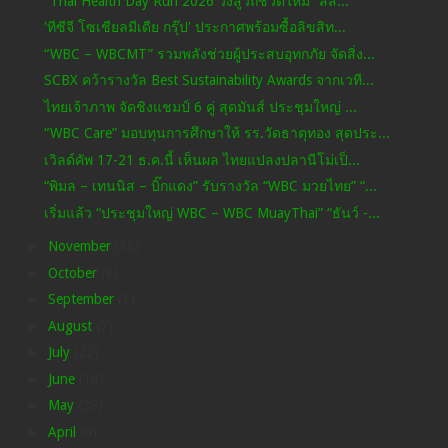
“Thai Health Day Run 2026 วิ่งสู่วิถีชีวิตใหม่” สส...
'ทีซีจี โซเชียลมีเดีย กรุ๊ป' ประกาศพร้อมซื้อลิขสิท...
“WBC – WBCMT” รวมพลังช่วยผู้ประสบอุทกภัย จัดสิ่ง...
SCBX คว้ารางวัล Best Sustainability Awards จากเวที...
ไทยเจ้าภาพ จัดชิงแชมป์ 6 คู่ สุดมันส์ ประชุมใหญ่ ...
“WBC Care” มอบทุนการศึกษาให้ รร.วัดธาตุทอง สุดประ...
เวิลด์คัพ 17-21 ธ.ค.นี้ เห็นผล ไทยแปลงปลานีโม่เป็...
“พิมล – เทนนิส – บิ๊กแดง” รับรางวัล “WBC มวยไทย” “...
เริ่มแล้ว “ประชุมใหญ่ WBC – WBC MuayThai” “ธันว์ -...
►
November
(38)
►
October
(8)
►
September
(1)
►
August
(7)
►
July
(22)
►
June
(18)
►
May
(29)
►
April
(4)