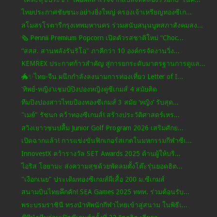
ไทยประกาศชัยชนะอย่างยิ่งใหญ่ ครองเจ้าเหรียญทองซีเก...
สโมสรโรตารีกรุงเทพมหานคร ร่วมสนับสนุนบูทสภาสังคมสง...
🗞️ Pennii Premium Popcorn เปิดตัวรสชาติใหม่ “Choc...
“สสส. สานพลังรันริโอ" ภาคีกว่า 10 องค์กรจัดงานวิ่ง...
KEMREX ประกาศก้าวสำคัญ สู่การยกระดับมาตรฐานการดูแล...
🐲✨ไทย-จีน ผนึกกำลังลงนามการท่องเที่ยว Letter of I...
'ทิพย์-หญิง'แชมป์ปิงปองหญิงคู่ซีเกมส์ 4 สมัยติด
ทีมปิงปองสาวไทยป้องทองซีเกมส์ 3 สมัย ‘หญิง’ รับสุด...
"เมย์" รัชนก คว้าทองซีเกมส์! สร้างประวัติศาสตร์เหร...
สวิงเยาวชนปลื้ม Junior Golf Program 2026 เสริมศักย...
เปิดฉากแล้ว! การแข่งขันฟิกเกอร์สเกตในมหกรรมกีฬาซีเ...
InnovestX คว้ารางวัล SET Awards 2025 ด้านผู้ให้บริ...
ไอริส โอยามะ ส่งความสุขด้วยพัดลมตั้งโต๊ะรุ่นยอดฮิต...
"เงือกเนย" ประเดิมทองซีเกมส์ผีเสื้อ 200 ม.ซีเกมส์
สนามบินไทยคึกคัก! SEA Games 2025 ททท. ร่วมต้อนรับ...
พระบรมราชินี ทรงนำทัพนักกีฬาไทยเข้าสู่สนาม ในพิธีเ...