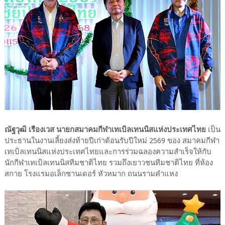
ณัฐวุฒิ เรืองเวส นายกสมาคมกีฬาเทเบิลเทนนิสแห่งประเทศไทย
เป็น
ประธานในงานเลี้ยงส่งท้ายปีเก่าต้อนรับปีใหม่ 2569 ของ สมาคมกีฬา
เทเบิลเทนนิสแห่งประเทศไทยและการร่วมฉลองความสำเร็จให้กับ
นักกีฬาเทเบิลเทนนิสทีมชาติไทย รวมถึงเยาวชนทีมชาติไทย ที่ห้อง
สกาย โรงแรมอเล็กซานเดอร์ หัวหมาก ถนนรามคำแหง