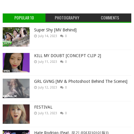
POPULAR 10
PHOTOGRAPHY
COMMENTS
Super Shy [MV Behind]
July 14, 2023
0
KILL MY DOUBT [CONCEPT CLIP 2]
July 11, 2023
0
GRL GVNG [MV & Photoshoot Behind The Scenes]
July 12, 2023
0
FESTIVAL
July 13, 2023
0
Hate Rodrigo (Feat. 우기 ((여자)아이들))