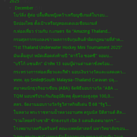
▼
2025
(182)
▼
December
(51)
โบว์ลิ่ง สู้ต่อ ปลื้มทีมหญิงคว้าเหรียญซีเกมส์ในรอบ...
ปิงปองไทย ตั้งเป้าเหรียญทองแดงเอเชียนเกมส์
ก.ท่องเที่ยว ร่วมกับ ก.เกษตร จัด “Amazing Thailand...
กรมศุลกากรแถลงข่าวผลการจับกุมสินค้าผิดกฎหมายที่สำค...
“1st Thailand Underwater Hockey Mini Tournament 2025”
มันเต็มสูบ! หมัดเดือดส่งท้ายปี "ดาริโอ ซอคซี" จอมบ...
"บริโก้ แซนติก" นำทัพ 13 จอมบู๊ผ่านด่านตาชั่งพร้อม...
กระทรวงการท่องเที่ยวและกีฬา มอบเงินรางวัลและแสดงคว...
ททท. ลุย Smile@South Malaysia–Thailand Caravan ปลุ...
สมาคมนักธุรกิจอาเซียน (ABA) จัดพิธีมอบรางวัล "ABA ...
TQM มอบฟรีประกันภัยอุบัติเหตุ คุ้มครองสูงสุด 100,0...
สคร. จัดงานมอบรางวัลรัฐวิสาหกิจดีเด่น ปี 68 “รัฐวิ...
ในหลวง พระราชทานน้ำหลวงอาบศพ ครูมนัส ปิติสานต์ ศิล...
“รวมไทยสร้างชาติ” ชักธงรบ!! เปิด 3 แคนดิเดตนายกฯ “...
โรงพยาบาลศรีนครินทร์ คณะแพทย์ศาสตร์ มหาวิทยาลัยขอน...
“เคหะสุขประชา” เผยผลสำเร็จจากแปลงทดลองร่วมกับ “เนค...