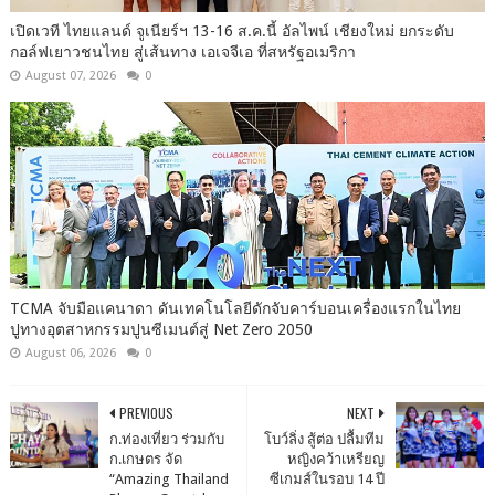
เปิดเวที ไทยแลนด์ จูเนียร์ฯ 13-16 ส.ค.นี้ อัลไพน์ เชียงใหม่ ยกระดับ
กอล์ฟเยาวชนไทย สู่เส้นทาง เอเจจีเอ ที่สหรัฐอเมริกา
August 07, 2026
0
TCMA จับมือแคนาดา ดันเทคโนโลยีดักจับคาร์บอนเครื่องแรกในไทย
ปูทางอุตสาหกรรมปูนซีเมนต์สู่ Net Zero 2050
August 06, 2026
0
PREVIOUS
NEXT
ก.ท่องเที่ยว ร่วมกับ
โบว์ลิ่ง สู้ต่อ ปลื้มทีม
ก.เกษตร จัด
หญิงคว้าเหรียญ
“Amazing Thailand
ซีเกมส์ในรอบ 14 ปี