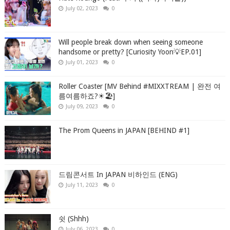
July 02, 2023
0
Will people break down when seeing someone
handsome or pretty? [Curiosity Yoon💡EP.01]
July 01, 2023
0
Roller Coaster [MV Behind #MIXXTREAM | 완전 여
름여름하죠?☀🏖]
July 09, 2023
0
The Prom Queens in JAPAN [BEHIND #1]
드림콘서트 In JAPAN 비하인드 (ENG)
July 11, 2023
0
쉿 (Shhh)
July 06, 2023
0