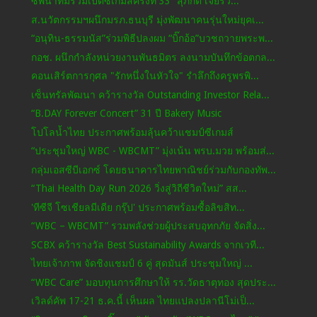
ซีพีนำทีมร่วมเปิดซีเกมส์ครั้งที่ 33 “สุภกิต เจียรว...
ส.นวัตกรรมฯผนึกมรภ.ธนบุรี มุ่งพัฒนาคนรุ่นใหม่ยุคเ...
“อนุทิน-ธรรมนัส”ร่วมพิธีปลงผม “บิ๊กอ้อ”บวชถวายพระพ...
กอช. ผนึกกำลังหน่วยงานพันธมิตร ลงนามบันทึกข้อตกล...
คอนเสิร์ตการกุศล "รักหนึ่งในหัวใจ" รำลึกถึงครูพรพิ...
เซ็นทรัลพัฒนา คว้ารางวัล Outstanding Investor Rela...
“B.DAY Forever Concert” 31 ปี Bakery Music
โปโลน้ำไทย ประกาศพร้อมลุ้นคว้าแชมป์ซีเกมส์
“ประชุมใหญ่ WBC - WBCMT” มุ่งเน้น พรบ.มวย พร้อมส่...
กลุ่มเอสซีบีเอกซ์ โดยธนาคารไทยพาณิชย์ร่วมกับกองทัพ...
“Thai Health Day Run 2026 วิ่งสู่วิถีชีวิตใหม่” สส...
'ทีซีจี โซเชียลมีเดีย กรุ๊ป' ประกาศพร้อมซื้อลิขสิท...
“WBC – WBCMT” รวมพลังช่วยผู้ประสบอุทกภัย จัดสิ่ง...
SCBX คว้ารางวัล Best Sustainability Awards จากเวที...
ไทยเจ้าภาพ จัดชิงแชมป์ 6 คู่ สุดมันส์ ประชุมใหญ่ ...
“WBC Care” มอบทุนการศึกษาให้ รร.วัดธาตุทอง สุดประ...
เวิลด์คัพ 17-21 ธ.ค.นี้ เห็นผล ไทยแปลงปลานีโม่เป็...