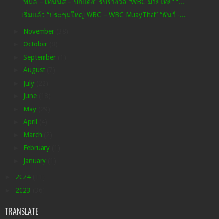
“พิมล – เทนนิส – บิ๊กแดง” รับรางวัล “WBC มวยไทย” “...
เริ่มแล้ว “ประชุมใหญ่ WBC – WBC MuayThai” “ธันว์ -...
►
November
(38)
►
October
(8)
►
September
(1)
►
August
(7)
►
July
(22)
►
June
(18)
►
May
(29)
►
April
(4)
►
March
(2)
►
February
(1)
►
January
(1)
►
2024
(11)
►
2023
(36)
TRANSLATE