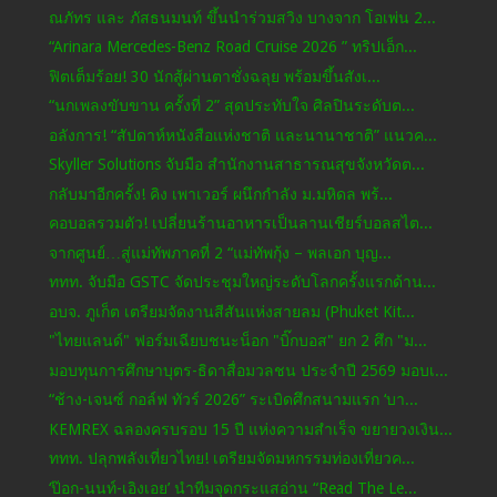
ณภัทร และ ภัสธนมนท์ ขึ้นนำร่วมสวิง บางจาก โอเพ่น 2...
“Arinara Mercedes-Benz Road Cruise 2026 ” ทริปเอ็ก...
ฟิตเต็มร้อย! 30 นักสู้ผ่านตาชั่งฉลุย พร้อมขึ้นสังเ...
“นกเพลงขับขาน ครั้งที่ 2” สุดประทับใจ ศิลปินระดับต...
อลังการ! “สัปดาห์หนังสือแห่งชาติ และนานาชาติ” แนวค...
Skyller Solutions จับมือ สำนักงานสาธารณสุขจังหวัดต...
กลับมาอีกครั้ง! คิง เพาเวอร์ ผนึกกำลัง ม.มหิดล พร้...
คอบอลรวมตัว! เปลี่ยนร้านอาหารเป็นลานเชียร์บอลสไต...
จากศูนย์…สู่แม่ทัพภาคที่ 2 “แม่ทัพกุ้ง – พลเอก บุญ...
ททท. จับมือ GSTC จัดประชุมใหญ่ระดับโลกครั้งแรกด้าน...
อบจ. ภูเก็ต เตรียมจัดงานสีสันแห่งสายลม (Phuket Kit...
"ไทยแลนด์" ฟอร์มเฉียบชนะน็อก "บิ๊กบอส" ยก 2 ศึก "ม...
มอบทุนการศึกษาบุตร-ธิดาสื่อมวลชน ประจำปี 2569 มอบเ...
“ช้าง-เจนซ์ กอล์ฟ ทัวร์ 2026” ระเบิดศึกสนามแรก ‘บา...
KEMREX ฉลองครบรอบ 15 ปี แห่งความสำเร็จ ขยายวงเงิน...
ททท. ปลุกพลังเที่ยวไทย! เตรียมจัดมหกรรมท่องเที่ยวค...
‘ป๊อก-นนท์-เอิงเอย’ นำทีมจุดกระแสอ่าน “Read The Le...