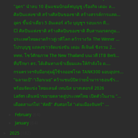
"อุดร" นำลบ 10 ลุ้นแชมป์กอล์ฟบุญชู เรืองกิจ เดอะ ล...
ศิลปินแห่งชาติ สร้างศิลปินของชาติ สร้างสรรค์การแสด...
อุดร ขึ้นนำเดี่ยว 5 อันเดอร์ สวิง บุญชูฯ รอบแรก ที...
💥 ศิลปินแห่งชาติ สร้างศิลปินของชาติ สืบสานมรดกภูม...
ประเทศไทยผงาดก้าวสู่เวทีโลก คว้ารางวัล The Winner ...
โปรบุญชู แถลงข่าวจัดแข่งขัน เดอะ ลีเจ้นด์ ชิงรวม 2...
ททท. โชว์ศักยภาพ The New Thailand บนเวที ITB Berli...
ที่ปรึกษา ตร. ได้เดินทางเข้าเยี่ยมและให้กำลังใจ ด....
กรมตรวจฯจับมือกลุ่มผู้ใช้รถออฟโรด TANK300 มอบอุปกร...
“ฉลามเป้”-“เงือกเนย” คว้าแชมป์ปิดว่ายน้ำมาราธอนซีร...
พร้อมจัดแข่ง ไทยแลนด์ เทนนิส มาสเตอรส์ 2026
Laifen เดินหน้าขยายตลาดสู่ประเทศไทย เปิดตัวในงาน “...
เดือดสาแก่ใจ! "หัสดี" สับศอกใส่ "เด่นเมืองจันทร์" ...
►
February
(64)
►
January
(64)
►
2025
(182)