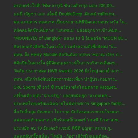
ครอบครัวใจดี! วิชิต-จารุณี ชินวงศ์วรกุล มอบ 200,00...
นนนี่ ณัฐชา และ แอ็คมี่-DoubleDeep เดินหน้าพลิกเกม...
พล.อ.สมควร ทองนาค เป็นประธานพิธีปิดและมอบรางวัล ใน...
หมัดคมจัดชัดเต็มคาง! "แสงพนม" ปล่อยฮุกขวาเข้าเต็มค...
“MOONEYES of Bangkok” ฉลอง 10 ปี อิมพอร์ต “MOON BU...
#ครอบครัวศิลปินในดวงใจ ร่วมทำความดีเพื่อสังคม “น้...
ททท. ดึง Henry Moodie ศิลปินดังจากสหราชอาณาจักร ถ่...
#ศิลปินในดวงใจ ผู้มีจิตอนุเคราะห์ในการบริจาคเลือดช...
วัตสัน ประกาศผล HWB Awards 2026 ยิ่งใหญ่ ตอกย้ำควา...
ททท. ผนึกกำลังพันธมิตรการท่องเที่ยว นำผู้ประกอบการ...
CRC Sports (ซี อาร์ ซี สปอร์ต) พลิกโฉมตลาด Racquet...
เปรี้ยงเดียวยุติ! "นําเจริญ" ปล่อยหมัดฮุก "สะตอเพช...
ประเทศไทยเตรียมเฉิดฉายในนิทรรศการ Singapore Yachti...
สิ้นรักสิ้นสุด มัณฑนา โมรากุล นักร้องคนแรกกรมโฆษณา...
แฟนบอลห้ามพลาด! เชียร์บอลบิ๊กแมตช์ ‘เชลซี-นิวคาสเซ...
ประหยัด จบ 10 อันเดอร์ แชมป์ ทีซีที บุญชูฯ สนาม ภู...
แฟนคลับกรี๊ดสนั่น! “โทมัส - ก้อง” เสิร์ฟโมเมนต์สุด...