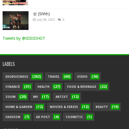
쉿 (Shhh)
July 06, 2023
0
Tweets by @IIIIIIIIHOT
LABELS
(382)
(60)
(36)
EXOBUSINESS
TRAVEL
VIDEO
(31)
(27)
(22)
FINANCE
HEALTH
FOOD & BEVERAGE
(20)
(17)
(12)
ZOOM
MV
ARTIST
(12)
(12)
(10)
HOME & GARDEN
MOVIES & SERIES
BEAUTY
(7)
(4)
(1)
FASHION
AD POST
COSMETIC