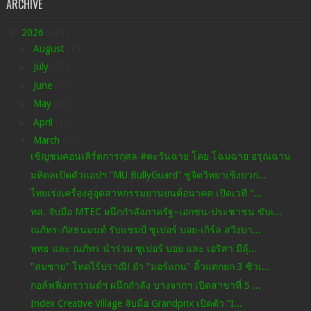
ARCHIVE
▼
2026
(471)
►
August
(15)
►
July
(97)
►
June
(79)
►
May
(47)
►
April
(49)
▼
March
(56)
เชิญชมคอนเสิร์ตการกุศล #ตะวันฉาย โดย โฉมฉาย อรุณฉาน
มหิดลเปิดตัวแอปฯ “MU BullyGuard” ชูจิตวิทยาเชิงบวก...
ไทยเร่งเครื่องสู่อุตสาหกรรมยานยนต์อนาคต เปิดเวที “...
ทส. จับมือ MTEC ผนึกกำลังภาครัฐ–เอกชน-ประชาชน ขับเ...
ณภัทร-ภัสธนมนท์ รับแชมป์ ซูเปอร์ บอย-เกิร์ล สวิงบา...
พุทธ และ ณภัทร นำร่วม ซูเปอร์ บอย และ เอริสา มีลุ้...
"สมชาย" โหดไร้ปราณี! ยำ "มอร์แกน" คิ้วแตกยก 3 ซิวเ...
กอล์ฟฟิ่งกราวนด์ฯ ผนึกกำลัง บางจากฯ เปิดสาขาที่ 5 ...
Index Creative Village จับมือ Grandprix เปิดตัว “I...