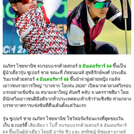
ณภัทร ไชยพานิช จบรอบแรกด้วยสกอร์
8 อันเดอร์พาร์ 64
ขึ้นเป็น
ผู้นำเดี่ยวรุ่น ซูเปอร์ ชาย ขณะที่ ภัสธนมนท์ สุทธิรักษ์พงศ์ ประเดิม
วันแรกด้วยสกอร์
4 อันเดอร์พาร์ 68
ขึ้นนำจ่าฝูงฝ่ายหญิง กอล์ฟ
เยาวชนรายการใหญ่ "บางจาก โอเพ่น 2026" เปิดฉากดวลวงสวิงรอบ
แรกอย่างเข้มข้น ณ สนามเขาใหญ่ คันทรี คลับ จ.นครราชสีมา โดย
มีนักสวิงเยาวชนฝีมือดีจากทั่วประเทศตบเท้าเข้าร่วมชิงชัย ท่ามกลาง
บรรยากาศการแข่งขันที่ตื่นเต้นตั้งแต่วันแรก
รุ่น ซูเปอร์ ชาย ณภัทร ไชยพานิช โชว์ฟอร์มร้อนแรงที่สุดของวัน
เก็บ 8 เบอร์ดี้
เสียเพียง 1 โบกี้ จบรอบแรกด้วยสกอร์ 8 อันเดอร์พาร์
64 ขึ้นเป็นผู้นำเดี่ยว โดยมี ปาร์ค ซิวู และ สุรพิชญ์ พิชยเสาวภาคย์