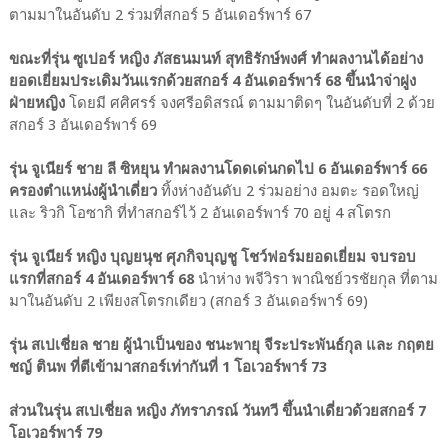
ตามมาในอันดับ 2 ร่วมที่สกอร์ 5 อันเดอร์พาร์ 67
ขณะที่รุ่น ซูเปอร์ หญิง ภัสธนมนท์ สุทธิรักษ์พงศ์ ทำผลงานได้อย่าง
ยอดเยี่ยมประเดิมวันแรกด้วยสกอร์ 4 อันเดอร์พาร์ 68 ขึ้นนำจ่าฝูง
ฝ่ายหญิง
โดยมี ศศิศรร์ จงศรีอดิสรณ์ ตามมาติดๆ ในอันดับที่ 2 ด้วย
สกอร์ 3 อันเดอร์พาร์ 69
รุ่น จูเนียร์ ชาย ลี ซิหยุน ทำผลงานโดดเด่นกดไป 6 อันเดอร์พาร์ 66
ครองตำแหน่งผู้นำเดี่ยว
ทิ้งห่างอันดับ 2 ร่วมอย่าง อมตะ รอดใหญ่
และ ริวกิ โอซากิ ที่ทำสกอร์ไว้ 2 อันเดอร์พาร์ 70 อยู่ 4 สโตรก
รุ่น จูเนียร์ หญิง บุญยนุช ศุภกิจบุญชู โชว์ฟอร์มยอดเยี่ยม จบรอบ
แรกที่สกอร์ 4 อันเดอร์พาร์ 68
นำห่าง พจีวิรา พาณิชย์วรชัยกุล ที่ตาม
มาในอันดับ 2 เพียงสโตรกเดียว (สกอร์ 3 อันเดอร์พาร์ 69)
รุ่น สเปเชี่ยล ชาย ผู้นำเป็นของ ชนะพายุ จีระประพันธ์กุล และ กฤตย
ชญ์ ตินพ ที่ตีเข้ามาสกอร์เท่ากันที่ 1 โอเวอร์พาร์ 73
ส่วนในรุ่น สเปเชี่ยล หญิง ภัทราภรณ์ วันทวี ขึ้นนำเดี่ยวด้วยสกอร์ 7
โอเวอร์พาร์ 79