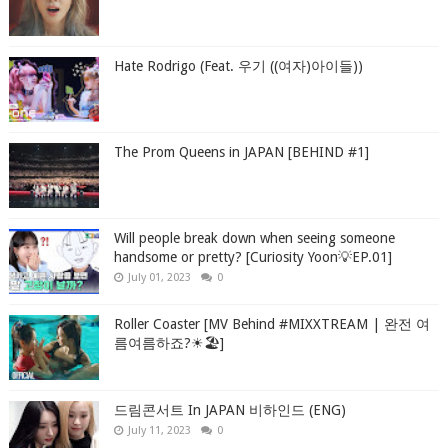
Hate Rodrigo (Feat. 우기 ((여자)아이들))
The Prom Queens in JAPAN [BEHIND #1]
Will people break down when seeing someone
handsome or pretty? [Curiosity Yoon💡EP.01]
July 01, 2023
0
Roller Coaster [MV Behind #MIXXTREAM | 완전 여
름여름하죠?☀🏖]
드림콘서트 In JAPAN 비하인드 (ENG)
July 11, 2023
0