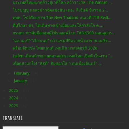
ประเทศไทยผงาดก้าวสู่เวทีโลก คว้ารางวัล The Winner ...
โปรบุญชู แถลงข่าวจัดแข่งขัน เดอะ ลีเจ้นด์ ชิงรวม 2...
ททท. โชว์ศักยภาพ The New Thailand บนเวที ITB Berli...
ที่ปรึกษา ตร. ได้เดินทางเข้าเยี่ยมและให้กำลังใจ ด....
กรมตรวจฯจับมือกลุ่มผู้ใช้รถออฟโรด TANK300 มอบอุปกร...
“ฉลามเป้”-“เงือกเนย” คว้าแชมป์ปิดว่ายน้ำมาราธอนซีร...
พร้อมจัดแข่ง ไทยแลนด์ เทนนิส มาสเตอรส์ 2026
Laifen เดินหน้าขยายตลาดสู่ประเทศไทย เปิดตัวในงาน “...
เดือดสาแก่ใจ! "หัสดี" สับศอกใส่ "เด่นเมืองจันทร์" ...
►
February
(64)
►
January
(64)
►
2025
(182)
►
2024
(11)
►
2023
(36)
TRANSLATE