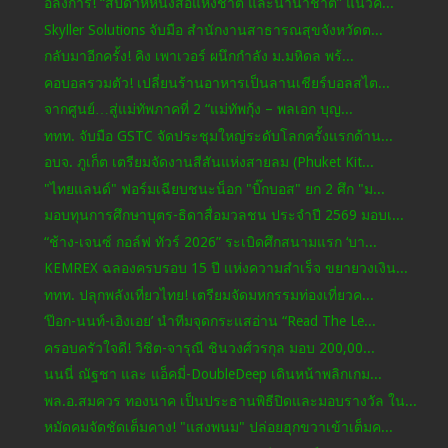
อลังการ! “สัปดาห์หนังสือแห่งชาติ และนานาชาติ” แนวค...
Skyller Solutions จับมือ สำนักงานสาธารณสุขจังหวัดต...
กลับมาอีกครั้ง! คิง เพาเวอร์ ผนึกกำลัง ม.มหิดล พร้...
คอบอลรวมตัว! เปลี่ยนร้านอาหารเป็นลานเชียร์บอลสไต...
จากศูนย์…สู่แม่ทัพภาคที่ 2 “แม่ทัพกุ้ง – พลเอก บุญ...
ททท. จับมือ GSTC จัดประชุมใหญ่ระดับโลกครั้งแรกด้าน...
อบจ. ภูเก็ต เตรียมจัดงานสีสันแห่งสายลม (Phuket Kit...
"ไทยแลนด์" ฟอร์มเฉียบชนะน็อก "บิ๊กบอส" ยก 2 ศึก "ม...
มอบทุนการศึกษาบุตร-ธิดาสื่อมวลชน ประจำปี 2569 มอบเ...
“ช้าง-เจนซ์ กอล์ฟ ทัวร์ 2026” ระเบิดศึกสนามแรก ‘บา...
KEMREX ฉลองครบรอบ 15 ปี แห่งความสำเร็จ ขยายวงเงิน...
ททท. ปลุกพลังเที่ยวไทย! เตรียมจัดมหกรรมท่องเที่ยวค...
‘ป๊อก-นนท์-เอิงเอย’ นำทีมจุดกระแสอ่าน “Read The Le...
ครอบครัวใจดี! วิชิต-จารุณี ชินวงศ์วรกุล มอบ 200,00...
นนนี่ ณัฐชา และ แอ็คมี่-DoubleDeep เดินหน้าพลิกเกม...
พล.อ.สมควร ทองนาค เป็นประธานพิธีปิดและมอบรางวัล ใน...
หมัดคมจัดชัดเต็มคาง! "แสงพนม" ปล่อยฮุกขวาเข้าเต็มค...