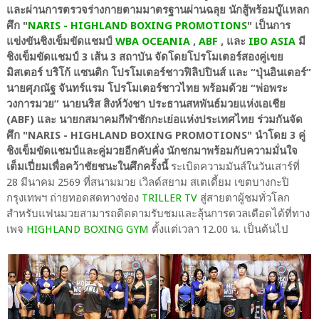
และผ่านการตรวจร่างกายตามมาตรฐานผ่านฉลุย นักสู้พร้อมบู๊แหลก
ศึก "
NARIS - HIGHLAND BOXING PROMOTIONS
" เป็นการ
แข่งขันชิงเข็มขัดแชมป์
WBA OCEANIA
,
ABF
, และ
IBO ASIA
มี
ชิงเข็มขัดแชมป์ 3 เส้น 3 สถาบัน จัดโดยโปรโมเตอร์สองคู่เขย
มิสเตอร์ บริโก้ แซนติก โปรโมเตอร์ชาวฟิลิปปินส์ และ “ปุ่นอินเตอร์”
นายศุภณัฐ จันทร์แรม โปรโมเตอร์ชาวไทย พร้อมด้วย “พ่อพระ
วงการมวย” นายนริส สิงห์วังชา ประธานสหพันธ์มวยแห่งเอเชีย
(ABF) และ นายกสมาคมกีฬาชักกะเย่อแห่งประเทศไทย ร่วมกันจัด
ศึก "NARIS - HIGHLAND BOXING PROMOTIONS" นำโดย 3 คู่
ชิงเข็มขัดแชมป์และคู่มวยอีกคับคั่ง นักชกมาพร้อมกับความมั่นใจ
เต็มเปี่ยมเพื่อคว้าชัยชนะในศึกครั้งนี้
ระเบิดความมันส์ในวันเสาร์ที่
28 มีนาคม 2569 ที่สนามมวย เวิลด์สยาม สเตเดี้ยม เขตบางกะปิ
กรุงเทพฯ ถ่ายทอดสดทางช่อง
TRILLER TV
สู่สายตาผู้ชมทั่วโลก
สำหรับแฟนมวยสามารถติดตามรับชมและลุ้นการดวลเดือดได้ที่ทาง
เพจ
HIGHLAND BOXING GYM
ตั้งแต่เวลา 12.00 น. เป็นต้นไป