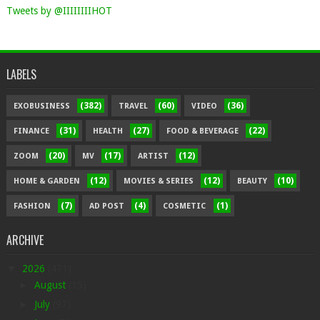
Tweets by @IIIIIIIIHOT
LABELS
(382)
(60)
(36)
EXOBUSINESS
TRAVEL
VIDEO
(31)
(27)
(22)
FINANCE
HEALTH
FOOD & BEVERAGE
(20)
(17)
(12)
ZOOM
MV
ARTIST
(12)
(12)
(10)
HOME & GARDEN
MOVIES & SERIES
BEAUTY
(7)
(4)
(1)
FASHION
AD POST
COSMETIC
ARCHIVE
▼
2026
(471)
►
August
(15)
►
July
(97)