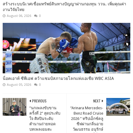
สร้างระบบนิเวศเชื่อมทรัพย์สินทางปัญญาผ่านกองทุน ววน. เพิ่มคุณค่า
งานวิจัยไทย
August 06, 2026
0
น็อคเอาท์ ซีพีเอฟ คว้าแชมป์สภามวยโลกแห่งเอเชีย WBC ASIA
August 05, 2026
0
PREVIOUS
NEXT
“นกเพลงขับขาน
“Arinara Mercedes-
ครั้งที่ 2” สุดประทับ
Benz Road Cruise
ใจ ศิลปินระดับ
2026 ” ทริปเอ็กซ์คลู
ตำนานถ่ายทอด
ซีฟผ่านกลิ่นอาย
บทเพลงอมตะ
วัฒนธรรม อนุรักษ์