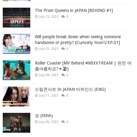
The Prom Queens in JAPAN [BEHIND #1]
July 12, 2023
0
Will people break down when seeing someone
handsome or pretty? [Curiosity Yoon💡EP.01]
July 01, 2023
0
Roller Coaster [MV Behind #MIXXTREAM | 완전 여
름여름하죠?☀🏖]
July 09, 2023
0
드림콘서트 In JAPAN 비하인드 (ENG)
July 11, 2023
0
쉿 (Shhh)
July 06, 2023
0