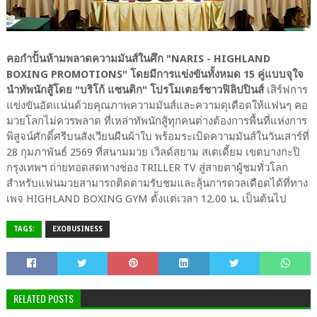
คอกำปั้นห้ามพลาดความมันส์ในศึก "NARIS - HIGHLAND
BOXING PROMOTIONS" โดยมีการแข่งขันทั้งหมด 15 คู่แบบจุใจ
นำทัพนักสู้โดย "บริโก้ แซนติก" โปรโมเตอร์ชาวฟิลิปปินส์
เสิร์ฟการ
แข่งขันอัดแน่นด้วยคุณภาพความมันส์และความดุเดือดให้แฟนๆ คอ
มวยโลกไม่ควรพลาด ที่เหล่าทัพนักสู้ทุกคนต่างต้องการพื้นที่แห่งการ
พิสูจน์ศักดิ์ศรีบนสังเวียนผืนผ้าใบ พร้อมระเบิดความมันส์ในวันเสาร์ที่
28 กุมภาพันธ์ 2569 ที่สนามมวย เวิลด์สยาม สเตเดี้ยม เขตบางกะปิ
กรุงเทพฯ ถ่ายทอดสดทางช่อง TRILLER TV สู่สายตาผู้ชมทั่วโลก
สำหรับแฟนมวยสามารถติดตามรับชมและลุ้นการดวลเดือดได้ที่ทาง
เพจ HIGHLAND BOXING GYM ตั้งแต่เวลา 12.00 น. เป็นต้นไป
TAGS:
EXOBUSINESS
RELATED POSTS