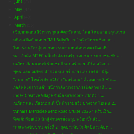
►
June
(79)
►
May
(47)
►
April
(49)
▼
March
(56)
เชิญชมคอนเสิร์ตการกุศล #ตะวันฉาย โดย โฉมฉาย อรุณฉาน
มหิดลเปิดตัวแอปฯ “MU BullyGuard” ชูจิตวิทยาเชิงบวก...
ไทยเร่งเครื่องสู่อุตสาหกรรมยานยนต์อนาคต เปิดเวที “...
ทส. จับมือ MTEC ผนึกกำลังภาครัฐ–เอกชน-ประชาชน ขับเ...
ณภัทร-ภัสธนมนท์ รับแชมป์ ซูเปอร์ บอย-เกิร์ล สวิงบา...
พุทธ และ ณภัทร นำร่วม ซูเปอร์ บอย และ เอริสา มีลุ้...
"สมชาย" โหดไร้ปราณี! ยำ "มอร์แกน" คิ้วแตกยก 3 ซิวเ...
กอล์ฟฟิ่งกราวนด์ฯ ผนึกกำลัง บางจากฯ เปิดสาขาที่ 5 ...
Index Creative Village จับมือ Grandprix เปิดตัว “I...
ณภัทร และ ภัสธนมนท์ ขึ้นนำร่วมสวิง บางจาก โอเพ่น 2...
“Arinara Mercedes-Benz Road Cruise 2026 ” ทริปเอ็ก...
ฟิตเต็มร้อย! 30 นักสู้ผ่านตาชั่งฉลุย พร้อมขึ้นสังเ...
“นกเพลงขับขาน ครั้งที่ 2” สุดประทับใจ ศิลปินระดับต...