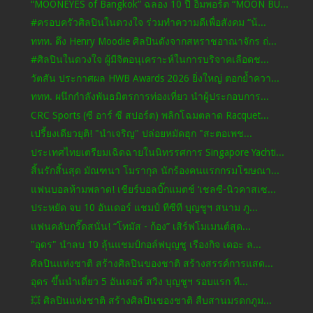
“MOONEYES of Bangkok” ฉลอง 10 ปี อิมพอร์ต “MOON BU...
#ครอบครัวศิลปินในดวงใจ ร่วมทำความดีเพื่อสังคม “น้...
ททท. ดึง Henry Moodie ศิลปินดังจากสหราชอาณาจักร ถ่...
#ศิลปินในดวงใจ ผู้มีจิตอนุเคราะห์ในการบริจาคเลือดช...
วัตสัน ประกาศผล HWB Awards 2026 ยิ่งใหญ่ ตอกย้ำควา...
ททท. ผนึกกำลังพันธมิตรการท่องเที่ยว นำผู้ประกอบการ...
CRC Sports (ซี อาร์ ซี สปอร์ต) พลิกโฉมตลาด Racquet...
เปรี้ยงเดียวยุติ! "นําเจริญ" ปล่อยหมัดฮุก "สะตอเพช...
ประเทศไทยเตรียมเฉิดฉายในนิทรรศการ Singapore Yachti...
สิ้นรักสิ้นสุด มัณฑนา โมรากุล นักร้องคนแรกกรมโฆษณา...
แฟนบอลห้ามพลาด! เชียร์บอลบิ๊กแมตช์ ‘เชลซี-นิวคาสเซ...
ประหยัด จบ 10 อันเดอร์ แชมป์ ทีซีที บุญชูฯ สนาม ภู...
แฟนคลับกรี๊ดสนั่น! “โทมัส - ก้อง” เสิร์ฟโมเมนต์สุด...
"อุดร" นำลบ 10 ลุ้นแชมป์กอล์ฟบุญชู เรืองกิจ เดอะ ล...
ศิลปินแห่งชาติ สร้างศิลปินของชาติ สร้างสรรค์การแสด...
อุดร ขึ้นนำเดี่ยว 5 อันเดอร์ สวิง บุญชูฯ รอบแรก ที...
💥 ศิลปินแห่งชาติ สร้างศิลปินของชาติ สืบสานมรดกภูม...