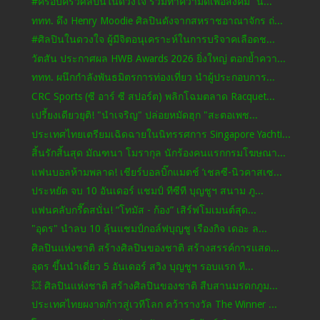
#ครอบครัวศิลปินในดวงใจ ร่วมทำความดีเพื่อสังคม “น้...
ททท. ดึง Henry Moodie ศิลปินดังจากสหราชอาณาจักร ถ่...
#ศิลปินในดวงใจ ผู้มีจิตอนุเคราะห์ในการบริจาคเลือดช...
วัตสัน ประกาศผล HWB Awards 2026 ยิ่งใหญ่ ตอกย้ำควา...
ททท. ผนึกกำลังพันธมิตรการท่องเที่ยว นำผู้ประกอบการ...
CRC Sports (ซี อาร์ ซี สปอร์ต) พลิกโฉมตลาด Racquet...
เปรี้ยงเดียวยุติ! "นําเจริญ" ปล่อยหมัดฮุก "สะตอเพช...
ประเทศไทยเตรียมเฉิดฉายในนิทรรศการ Singapore Yachti...
สิ้นรักสิ้นสุด มัณฑนา โมรากุล นักร้องคนแรกกรมโฆษณา...
แฟนบอลห้ามพลาด! เชียร์บอลบิ๊กแมตช์ ‘เชลซี-นิวคาสเซ...
ประหยัด จบ 10 อันเดอร์ แชมป์ ทีซีที บุญชูฯ สนาม ภู...
แฟนคลับกรี๊ดสนั่น! “โทมัส - ก้อง” เสิร์ฟโมเมนต์สุด...
"อุดร" นำลบ 10 ลุ้นแชมป์กอล์ฟบุญชู เรืองกิจ เดอะ ล...
ศิลปินแห่งชาติ สร้างศิลปินของชาติ สร้างสรรค์การแสด...
อุดร ขึ้นนำเดี่ยว 5 อันเดอร์ สวิง บุญชูฯ รอบแรก ที...
💥 ศิลปินแห่งชาติ สร้างศิลปินของชาติ สืบสานมรดกภูม...
ประเทศไทยผงาดก้าวสู่เวทีโลก คว้ารางวัล The Winner ...