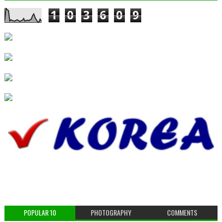
1
0
3
6
0
9
POPULAR 10
PHOTOGRAPHY
COMMENTS