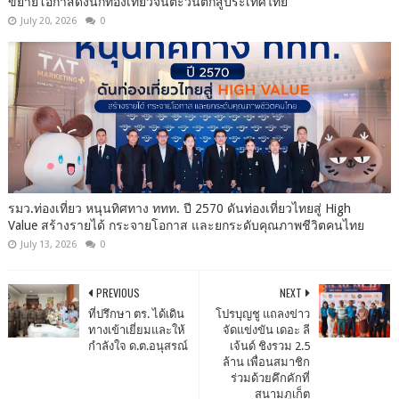
ขยายโอกาสดึงนักท่องเที่ยวจีนตะวันตกสู่ประเทศไทย
July 20, 2026
0
รมว.ท่องเที่ยว หนุนทิศทาง ททท. ปี 2570 ดันท่องเที่ยวไทยสู่ High
Value สร้างรายได้ กระจายโอกาส และยกระดับคุณภาพชีวิตคนไทย
July 13, 2026
0
PREVIOUS
NEXT
ที่ปรึกษา ตร. ได้เดิน
โปรบุญชู แถลงข่าว
ทางเข้าเยี่ยมและให้
จัดแข่งขัน เดอะ ลี
กำลังใจ ด.ต.อนุสรณ์
เจ้นด์ ชิงรวม 2.5
ล้าน เพื่อนสมาชิก
ร่วมด้วยคึกคักที่
สนามภูเก็ต