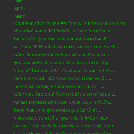
►
May
(47)
►
April
(49)
▼
March
(56)
เชิญชมคอนเสิร์ตการกุศล #ตะวันฉาย โดย โฉมฉาย อรุณฉาน
มหิดลเปิดตัวแอปฯ “MU BullyGuard” ชูจิตวิทยาเชิงบวก...
ไทยเร่งเครื่องสู่อุตสาหกรรมยานยนต์อนาคต เปิดเวที “...
ทส. จับมือ MTEC ผนึกกำลังภาครัฐ–เอกชน-ประชาชน ขับเ...
ณภัทร-ภัสธนมนท์ รับแชมป์ ซูเปอร์ บอย-เกิร์ล สวิงบา...
พุทธ และ ณภัทร นำร่วม ซูเปอร์ บอย และ เอริสา มีลุ้...
"สมชาย" โหดไร้ปราณี! ยำ "มอร์แกน" คิ้วแตกยก 3 ซิวเ...
กอล์ฟฟิ่งกราวนด์ฯ ผนึกกำลัง บางจากฯ เปิดสาขาที่ 5 ...
Index Creative Village จับมือ Grandprix เปิดตัว “I...
ณภัทร และ ภัสธนมนท์ ขึ้นนำร่วมสวิง บางจาก โอเพ่น 2...
“Arinara Mercedes-Benz Road Cruise 2026 ” ทริปเอ็ก...
ฟิตเต็มร้อย! 30 นักสู้ผ่านตาชั่งฉลุย พร้อมขึ้นสังเ...
“นกเพลงขับขาน ครั้งที่ 2” สุดประทับใจ ศิลปินระดับต...
อลังการ! “สัปดาห์หนังสือแห่งชาติ และนานาชาติ” แนวค...
Skyller Solutions จับมือ สำนักงานสาธารณสุขจังหวัดต...