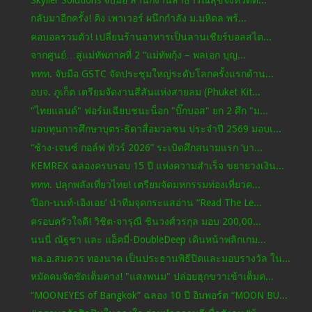
กลับมาอีกครั้ง! คิง เพาเวอร์ ผนึกกำลัง ม.มหิดล พร้...
คอบอลรวมตัว! เปลี่ยนร้านอาหารเป็นลานเชียร์บอลสไต...
จากศูนย์…สู่แม่ทัพภาคที่ 2 “แม่ทัพกุ้ง – พลเอก บุญ...
ททท. จับมือ GSTC จัดประชุมใหญ่ระดับโลกครั้งแรกด้าน...
อบจ. ภูเก็ต เตรียมจัดงานสีสันแห่งสายลม (Phuket Kit...
"ไทยแลนด์" ฟอร์มเฉียบชนะน็อก "บิ๊กบอส" ยก 2 ศึก "ม...
มอบทุนการศึกษาบุตร-ธิดาสื่อมวลชน ประจำปี 2569 มอบเ...
“ช้าง-เจนซ์ กอล์ฟ ทัวร์ 2026” ระเบิดศึกสนามแรก ‘บา...
KEMREX ฉลองครบรอบ 15 ปี แห่งความสำเร็จ ขยายวงเงิน...
ททท. ปลุกพลังเที่ยวไทย! เตรียมจัดมหกรรมท่องเที่ยวค...
‘ป๊อก-นนท์-เอิงเอย’ นำทีมจุดกระแสอ่าน “Read The Le...
ครอบครัวใจดี! วิชิต-จารุณี ชินวงศ์วรกุล มอบ 200,00...
นนนี่ ณัฐชา และ แอ็คมี่-DoubleDeep เดินหน้าพลิกเกม...
พล.อ.สมควร ทองนาค เป็นประธานพิธีปิดและมอบรางวัล ใน...
หมัดคมจัดชัดเต็มคาง! "แสงพนม" ปล่อยฮุกขวาเข้าเต็มค...
“MOONEYES of Bangkok” ฉลอง 10 ปี อิมพอร์ต “MOON BU...