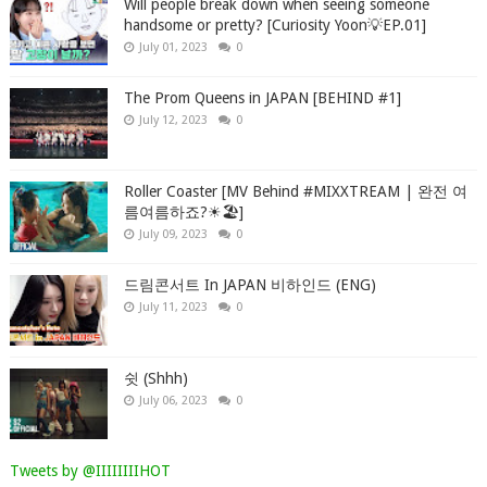
Will people break down when seeing someone
handsome or pretty? [Curiosity Yoon💡EP.01]
July 01, 2023
0
The Prom Queens in JAPAN [BEHIND #1]
July 12, 2023
0
Roller Coaster [MV Behind #MIXXTREAM | 완전 여
름여름하죠?☀🏖]
July 09, 2023
0
드림콘서트 In JAPAN 비하인드 (ENG)
July 11, 2023
0
쉿 (Shhh)
July 06, 2023
0
Tweets by @IIIIIIIIHOT