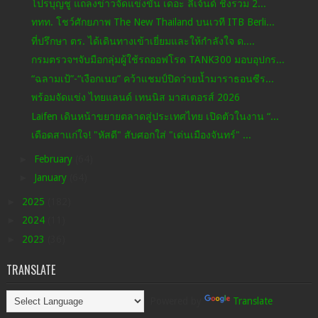
โปรบุญชู แถลงข่าวจัดแข่งขัน เดอะ ลีเจ้นด์ ชิงรวม 2...
ททท. โชว์ศักยภาพ The New Thailand บนเวที ITB Berli...
ที่ปรึกษา ตร. ได้เดินทางเข้าเยี่ยมและให้กำลังใจ ด....
กรมตรวจฯจับมือกลุ่มผู้ใช้รถออฟโรด TANK300 มอบอุปกร...
“ฉลามเป้”-“เงือกเนย” คว้าแชมป์ปิดว่ายน้ำมาราธอนซีร...
พร้อมจัดแข่ง ไทยแลนด์ เทนนิส มาสเตอรส์ 2026
Laifen เดินหน้าขยายตลาดสู่ประเทศไทย เปิดตัวในงาน “...
เดือดสาแก่ใจ! "หัสดี" สับศอกใส่ "เด่นเมืองจันทร์" ...
►
February
(64)
►
January
(64)
►
2025
(182)
►
2024
(11)
►
2023
(36)
TRANSLATE
Powered by
Translate