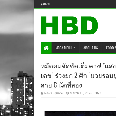
🌐 AM-PM
MEGA MENU
ABOUT US
FOOD 
หมัดคมจัดชัดเต็มคาง! "แสง
เดช" ร่วงยก 2 ศึก "มวยรอบปูน
สาย C นัดที่สอง
News Square
March 15, 2026
0