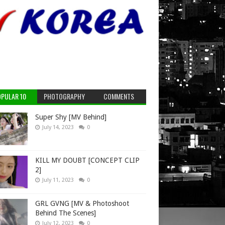
PULAR 10
PHOTOGRAPHY
COMMENTS
Super Shy [MV Behind]
July 14, 2023
0
KILL MY DOUBT [CONCEPT CLIP
2]
July 11, 2023
0
GRL GVNG [MV & Photoshoot
Behind The Scenes]
July 12, 2023
0