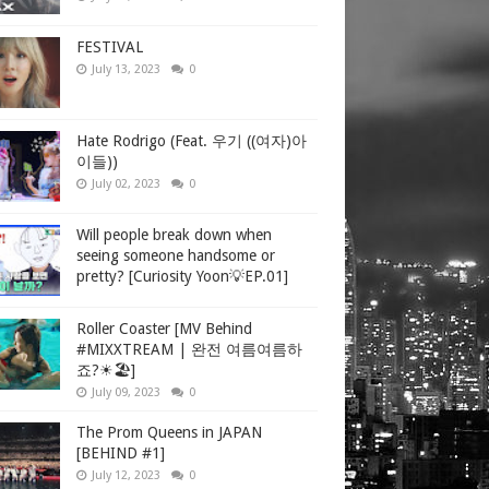
FESTIVAL
July 13, 2023
0
Hate Rodrigo (Feat. 우기 ((여자)아
이들))
July 02, 2023
0
Will people break down when
seeing someone handsome or
pretty? [Curiosity Yoon💡EP.01]
Roller Coaster [MV Behind
#MIXXTREAM | 완전 여름여름하
죠?☀🏖]
July 09, 2023
0
The Prom Queens in JAPAN
[BEHIND #1]
July 12, 2023
0