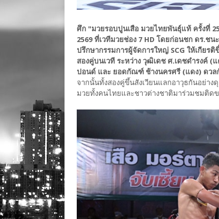
ศึก "มวยรอบปูนเสือ มวยไทยพันธุ์แท้ ครั้งที่ 2
2569 ที่เวทีมวยช่อง 7 HD โดยก่อนชก ดร.ช
ปรึกษากรรมการผู้จัดการใหญ่ SCG ให้เกียรติขึ
สองคู่บนเวที ระหว่าง วุฒิเดช ศ.เดชดำรงค์ (
ปอนด์ และ ยอดกัณฑ์ ช้างนครศรี (แดง) ดวลกับ
จากนั้นทั้งสองคู่ขึ้นสังเวียนแลกอาวุธกันอย่
มวยทั้งคนไทยและชาวต่างชาติมาร่วมชมติดขอบเ