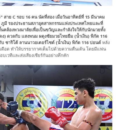
5" สาย C รอบ 16 คน นัดที่สอง เมื่อวันอาทิตย์ที่ 15 มีนาคม
นะ ภูมี รองประธานสภาอุตสาหกรรมแห่งประเทศไทยและที่
้นคล้องพวงมาลัยเพื่อเป็นขวัญและกำลังใจให้กับนักมวยทั้ง
แดง) ดวลกับ แสงพนม ผดุงชัยมวยไทยยืม (น้ำเงิน) พิกัด 116
 ชาริโต้ ลานนาวอเตอร์ไซด์ (น้ำเงิน) พิกัด 116 ปอนด์
หลัง
างดุเดือด ทำให้บรรยากาศเต็มไปด้วยความตื่นเต้น โดยมีแฟน
วทีและส่งเสียงเชียร์กันอย่างคึกคัก