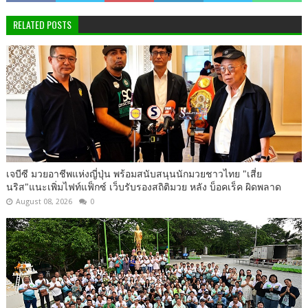
RELATED POSTS
เจบีซี มวยอาชีพแห่งญี่ปุ่น พร้อมสนับสนุนนักมวยชาวไทย "เสี่ย
นริส"แนะเพิ่มไฟท์แฟ็กซ์ เว็บรับรองสถิติมวย หลัง บ็อคเร็ค ผิดพลาด
August 08, 2026
0