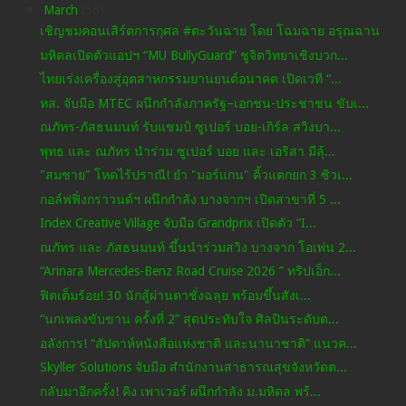
▼
March
(56)
เชิญชมคอนเสิร์ตการกุศล #ตะวันฉาย โดย โฉมฉาย อรุณฉาน
มหิดลเปิดตัวแอปฯ “MU BullyGuard” ชูจิตวิทยาเชิงบวก...
ไทยเร่งเครื่องสู่อุตสาหกรรมยานยนต์อนาคต เปิดเวที “...
ทส. จับมือ MTEC ผนึกกำลังภาครัฐ–เอกชน-ประชาชน ขับเ...
ณภัทร-ภัสธนมนท์ รับแชมป์ ซูเปอร์ บอย-เกิร์ล สวิงบา...
พุทธ และ ณภัทร นำร่วม ซูเปอร์ บอย และ เอริสา มีลุ้...
"สมชาย" โหดไร้ปราณี! ยำ "มอร์แกน" คิ้วแตกยก 3 ซิวเ...
กอล์ฟฟิ่งกราวนด์ฯ ผนึกกำลัง บางจากฯ เปิดสาขาที่ 5 ...
Index Creative Village จับมือ Grandprix เปิดตัว “I...
ณภัทร และ ภัสธนมนท์ ขึ้นนำร่วมสวิง บางจาก โอเพ่น 2...
“Arinara Mercedes-Benz Road Cruise 2026 ” ทริปเอ็ก...
ฟิตเต็มร้อย! 30 นักสู้ผ่านตาชั่งฉลุย พร้อมขึ้นสังเ...
“นกเพลงขับขาน ครั้งที่ 2” สุดประทับใจ ศิลปินระดับต...
อลังการ! “สัปดาห์หนังสือแห่งชาติ และนานาชาติ” แนวค...
Skyller Solutions จับมือ สำนักงานสาธารณสุขจังหวัดต...
กลับมาอีกครั้ง! คิง เพาเวอร์ ผนึกกำลัง ม.มหิดล พร้...