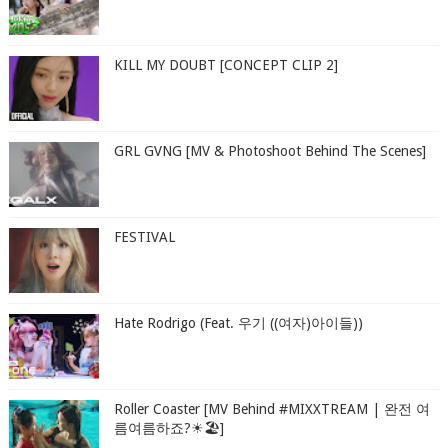
KILL MY DOUBT [CONCEPT CLIP 2]
GRL GVNG [MV & Photoshoot Behind The Scenes]
FESTIVAL
Hate Rodrigo (Feat. 우기 ((여자)아이들))
Roller Coaster [MV Behind #MIXXTREAM | 완전 여
름여름하죠?☀🏖]