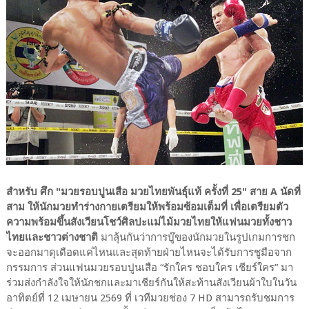
สำหรับ ศึก "มวยรอบปูนเสือ มวยไทยพันธุ์แท้ ครั้งที่ 25" สาย A นัดที่
สาม ให้นักมวยทำร่างกายเตรียมให้พร้อมซ้อมเต็มที่ เพื่อเตรียมตัว
ความพร้อมขึ้นสังเวียนโชว์ศิลปะแม่ไม้มวยไทยให้แฟนมวยทั้งชาว
ไทยและชาวต่างชาติ
มาลุ้นกันว่าการบู๊ของนักมวยในรูปเกมการชก
จะออกมาดุเดือดแค่ไหนและสุดท้ายฝ่ายไหนจะได้รับการชูมือจาก
กรรมการ ส่วนแฟนมวยรอบปูนเสือ “รักใคร ชอบใคร เชียร์ใคร” มา
ร่วมส่งกำลังใจให้นักชกและมาเชียร์กันให้สะท้านสังเวียนผ้าใบในวัน
อาทิตย์ที่ 12 เมษายน 2569 ที่ เวทีมวยช่อง 7 HD สามารถรับชมการ