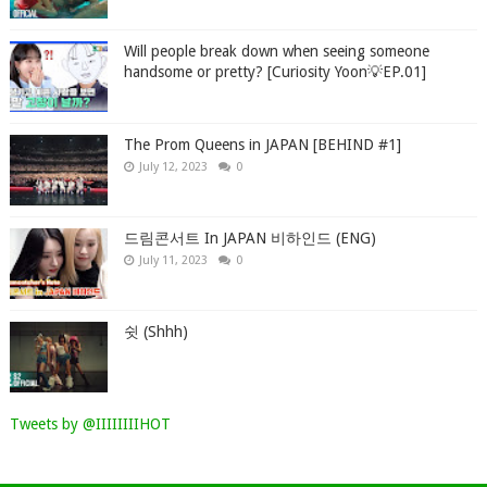
Will people break down when seeing someone
handsome or pretty? [Curiosity Yoon💡EP.01]
The Prom Queens in JAPAN [BEHIND #1]
July 12, 2023
0
드림콘서트 In JAPAN 비하인드 (ENG)
July 11, 2023
0
쉿 (Shhh)
Tweets by @IIIIIIIIHOT