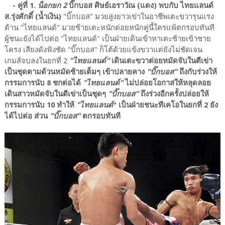
- คู่ที่ 1.
น็อกยก 2
บิ๊กบอส ศิษย์เอราวัณ (แดง) พบกับ ไทยแลนด์
ส.รุ่งศักดิ์ (น้ำเงิน)
"บิ๊กบอส" มวยสูงยาวเข่าในอาชีพเตะขวารุนแรง
ด้าน "ไทยแลนด์" มวยซ้ายเตะหนักต่อยหนักคู่นี้ใครแพ้ตกรอบทันที
ผู้ชนะยังได้ไปต่อ "ไทยแลนด์" เป็นฝ่ายเดินเข้าหาเตะซ้ายเข้าชาย
โครง เสียงดังฟังชัด "บิ๊กบอส" ก็โต้ด้วยแข้งขวาแต่ยังไม่ชัดเจน
เกมส์จบลงในยกที่ 2
"ไทยแลนด์"
เดินเตะขวาต่อยหมัดจับในตีเข่า
เป็นชุดตามด้วนหมัดซ้ายเต็มๆ เข้าปลายคาง
"บิ๊กบอส"
ถึงกับร่วงให้
กรรมการนับ 8 ชกต่อได้
"ไทยแลนด์"
ไม่ปล่อยโอกาสให้หลุดลอย
เดินสาวหมัดจับในตีเข่าเป็นชุดๆ
"บิ๊กบอส"
ถึงร่วงอีกครั้งปล่อยให้
กรรมการนับ 10 ทำให้
"ไทยแลนด์
" เป็นฝ่ายชนะทีเคโอในยกที่ 2 ยัง
ได้ไปต่อ ส่วน
"บิ๊กบอส"
ตกรอบทันที