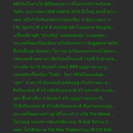
#ศิลปินในดวงใจ ผู้มีจิตอนุเคราะห์ในการบริจาคเลือดช...
วัตสัน ประกาศผล HWB Awards 2026 ยิ่งใหญ่ ตอกย้ำควา...
ททท. ผนึกกำลังพันธมิตรการท่องเที่ยว นำผู้ประกอบการ...
CRC Sports (ซี อาร์ ซี สปอร์ต) พลิกโฉมตลาด Racquet...
เปรี้ยงเดียวยุติ! "นําเจริญ" ปล่อยหมัดฮุก "สะตอเพช...
ประเทศไทยเตรียมเฉิดฉายในนิทรรศการ Singapore Yachti...
สิ้นรักสิ้นสุด มัณฑนา โมรากุล นักร้องคนแรกกรมโฆษณา...
แฟนบอลห้ามพลาด! เชียร์บอลบิ๊กแมตช์ ‘เชลซี-นิวคาสเซ...
ประหยัด จบ 10 อันเดอร์ แชมป์ ทีซีที บุญชูฯ สนาม ภู...
แฟนคลับกรี๊ดสนั่น! “โทมัส - ก้อง” เสิร์ฟโมเมนต์สุด...
"อุดร" นำลบ 10 ลุ้นแชมป์กอล์ฟบุญชู เรืองกิจ เดอะ ล...
ศิลปินแห่งชาติ สร้างศิลปินของชาติ สร้างสรรค์การแสด...
อุดร ขึ้นนำเดี่ยว 5 อันเดอร์ สวิง บุญชูฯ รอบแรก ที...
💥 ศิลปินแห่งชาติ สร้างศิลปินของชาติ สืบสานมรดกภูม...
ประเทศไทยผงาดก้าวสู่เวทีโลก คว้ารางวัล The Winner ...
โปรบุญชู แถลงข่าวจัดแข่งขัน เดอะ ลีเจ้นด์ ชิงรวม 2...
ททท. โชว์ศักยภาพ The New Thailand บนเวที ITB Berli...