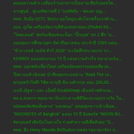
คอบอลรวมตัว! เปลี่ยนร้านอาหารเป็นลานเชียร์บอลสไต...
จากศูนย์…สู่แม่ทัพภาคที่ 2 “แม่ทัพกุ้ง – พลเอก บุญ...
ททท. จับมือ GSTC จัดประชุมใหญ่ระดับโลกครั้งแรกด้าน...
อบจ. ภูเก็ต เตรียมจัดงานสีสันแห่งสายลม (Phuket Kit...
"ไทยแลนด์" ฟอร์มเฉียบชนะน็อก "บิ๊กบอส" ยก 2 ศึก "ม...
มอบทุนการศึกษาบุตร-ธิดาสื่อมวลชน ประจำปี 2569 มอบเ...
“ช้าง-เจนซ์ กอล์ฟ ทัวร์ 2026” ระเบิดศึกสนามแรก ‘บา...
KEMREX ฉลองครบรอบ 15 ปี แห่งความสำเร็จ ขยายวงเงิน...
ททท. ปลุกพลังเที่ยวไทย! เตรียมจัดมหกรรมท่องเที่ยวค...
‘ป๊อก-นนท์-เอิงเอย’ นำทีมจุดกระแสอ่าน “Read The Le...
ครอบครัวใจดี! วิชิต-จารุณี ชินวงศ์วรกุล มอบ 200,00...
นนนี่ ณัฐชา และ แอ็คมี่-DoubleDeep เดินหน้าพลิกเกม...
พล.อ.สมควร ทองนาค เป็นประธานพิธีปิดและมอบรางวัล ใน...
หมัดคมจัดชัดเต็มคาง! "แสงพนม" ปล่อยฮุกขวาเข้าเต็มค...
“MOONEYES of Bangkok” ฉลอง 10 ปี อิมพอร์ต “MOON BU...
#ครอบครัวศิลปินในดวงใจ ร่วมทำความดีเพื่อสังคม “น้...
ททท. ดึง Henry Moodie ศิลปินดังจากสหราชอาณาจักร ถ่...