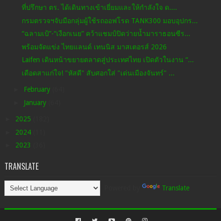
ที่ปรึกษา ตร. ได้เดินทางเข้าเยี่ยมและให้กำลังใจ ด....
กรมตรวจฯจับมือกลุ่มผู้ใช้รถออฟโรด TANK300 มอบอุปกร...
“ฉลามเป้”-“เงือกเนย” คว้าแชมป์ปิดว่ายน้ำมาราธอนซีร...
พร้อมจัดแข่ง ไทยแลนด์ เทนนิส มาสเตอรส์ 2026
Laifen เดินหน้าขยายตลาดสู่ประเทศไทย เปิดตัวในงาน “...
เดือดสาแก่ใจ! "หัสดี" สับศอกใส่ "เด่นเมืองจันทร์" ...
►
February
(64)
►
January
(64)
►
2025
(182)
►
2024
(11)
►
2023
(36)
TRANSLATE
Powered by
Translate