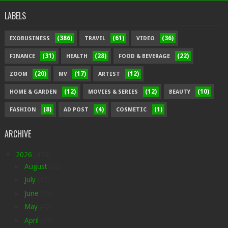
LABELS
(386)
(61)
(36)
EXOBUSINESS
TRAVEL
VIDEO
(31)
(28)
(22)
FINANCE
HEALTH
FOOD & BEVERAGE
(20)
(17)
(12)
ZOOM
MV
ARTIST
(12)
(12)
(10)
HOME & GARDEN
MOVIES & SERIES
BEAUTY
(8)
(4)
(1)
FASHION
AD POST
COSMETIC
ARCHIVE
▼
2026
(478)
►
August
(22)
►
July
(97)
►
June
(79)
►
May
(47)
►
April
(49)