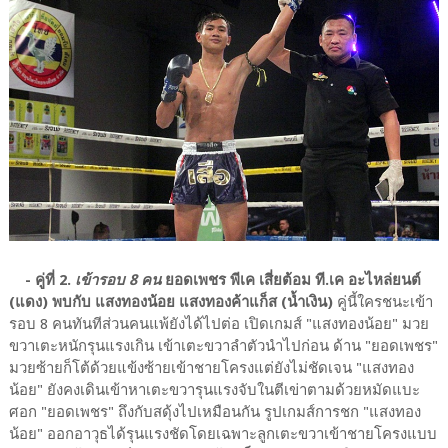
- คู่ที่ 2.
เข้ารอบ 8 คน
ยอดเพชร พีเค เสี่ยต้อม ที.เค อะไหล่ยนต์
(แดง) พบกับ แสงทองน้อย แสงทองค้าแก็ส (น้ำเงิน)
คู่นี้ใครชนะเข้า
รอบ 8 คนทันทีส่วนคนแพ้ยังได้ไปต่อ เปิดเกมส์ "แสงทองน้อย" มวย
ขวาเตะหนักรุนแรงเกิน เข้าเตะขวาลำตัวนำไปก่อน ด้าน "ยอดเพชร"
มวยซ้ายก็โต้ด้วยแข้งซ้ายเข้าชายโครงแต่ยังไม่ชัดเจน "แสงทอง
น้อย" ยังคงเดินเข้าหาเตะขวารุนแรงจับในตีเข่าตามด้วยหมัดแบะ
ศอก "ยอดเพชร" ถึงกับสดุ้งไปเหมือนกัน รูปเกมส์การชก "แสงทอง
น้อย" ออกอาวุธได้รุนแรงชัดโดยเฉพาะลูกเตะขวาเข้าชายโครงแบบ