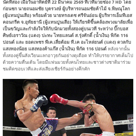
นัดที่สอง เมื่อวันอาทิตย์ที่ 22 มีนาคม 2569 ที่เวทีมวยช่อง 7 HD โดย
ก่อนชก นายถนอมชัย บุตรวงษ์ ผู้บริหารถนอมชัยค้าไม้ จ.พิษณุโลก
(ผู้แทนปูนเสือ) พร้อมด้วย นายทรงเดช ศรีจันอ่อน ผู้บริหารเอ็มทีเอส
คอนกรีต จ.อุทัยธานี (ผู้แทนปูนเสือ) ให้เกียรติขึ้นคล้องพวงมาลัยเพื่อ
เป็นขวัญและกำลังใจให้กับนักมวยทั้งสองคู่บนเวที ระหว่าง บิ๊กบอส
ศิษย์เอราวัณ (แดง) ปะทะ ไทยแลนด์ ส.รุ่งศักดิ์ (น้ำเงิน) พิกัด 116
ปอนด์ และ ยอดเพชร พีเค.เสี่ยต้อม ที.เค อะไหล่ยนต์ (แดง) ดวลกับ
แสงทองน้อย แสงทองค้าแก๊ส (น้ำเงิน) พิกัด 116 ปอนด์
หลังจากนั้น
ทั้งสองคู่ขึ้นสังเวียนแลกอาวุธกันอย่างดุเดือด ทำให้บรรยากาศเต็มไป
ด้วยความตื่นเต้น โดยมีแฟนมวยทั้งคนไทยและชาวต่างชาติมาร่วม
ชมติดขอบเวทีและส่งเสียงเชียร์กันอย่างคึกคัก