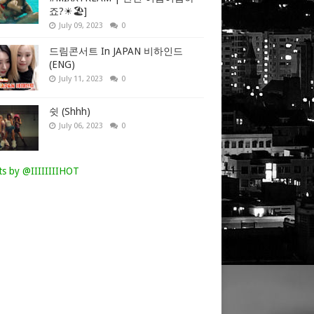
죠?☀🏖]
July 09, 2023
0
드림콘서트 In JAPAN 비하인드
(ENG)
July 11, 2023
0
쉿 (Shhh)
July 06, 2023
0
s by @IIIIIIIIHOT