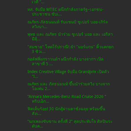
เวที “...
ทส. จับมือ MTEC ผนึกกำลังภาครัฐ–เอกชน-
ประชาชน ขับเ...
ณภัทร-ภัสธนมนท์ รับแชมป์ ซูเปอร์ บอย-เกิร์ล
สวิงบา...
พุทธ และ ณภัทร นำร่วม ซูเปอร์ บอย และ เอริสา
มีลุ้...
"สมชาย" โหดไร้ปราณี! ยำ "มอร์แกน" คิ้วแตกยก
3 ซิวเ...
กอล์ฟฟิ่งกราวนด์ฯ ผนึกกำลัง บางจากฯ เปิด
สาขาที่ 5 ...
Index Creative Village จับมือ Grandprix เปิดตัว
“I...
ณภัทร และ ภัสธนมนท์ ขึ้นนำร่วมสวิง บางจาก
โอเพ่น 2...
“Arinara Mercedes-Benz Road Cruise 2026 ”
ทริปเอ็ก...
ฟิตเต็มร้อย! 30 นักสู้ผ่านตาชั่งฉลุย พร้อมขึ้น
สังเ...
“นกเพลงขับขาน ครั้งที่ 2” สุดประทับใจ ศิลปินระ
ดับต...