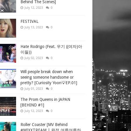
Behind The Scenes]
July 12, 2023
0
FESTIVAL
July 13, 2023
0
Hate Rodrigo (Feat. 우기 ((여자)아
이들))
July 02, 2023
0
Will people break down when
seeing someone handsome or
pretty? [Curiosity Yoon💡EP.01]
July 01, 2023
0
The Prom Queens in JAPAN
[BEHIND #1]
July 12, 2023
0
Roller Coaster [MV Behind
#MIXXTREAM | 완전 여름여름하