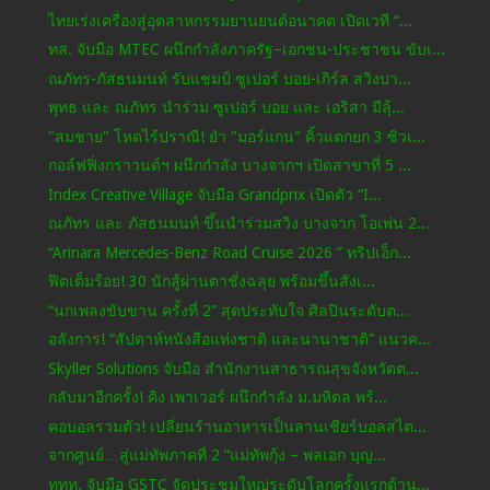
ไทยเร่งเครื่องสู่อุตสาหกรรมยานยนต์อนาคต เปิดเวที “...
ทส. จับมือ MTEC ผนึกกำลังภาครัฐ–เอกชน-ประชาชน ขับเ...
ณภัทร-ภัสธนมนท์ รับแชมป์ ซูเปอร์ บอย-เกิร์ล สวิงบา...
พุทธ และ ณภัทร นำร่วม ซูเปอร์ บอย และ เอริสา มีลุ้...
"สมชาย" โหดไร้ปราณี! ยำ "มอร์แกน" คิ้วแตกยก 3 ซิวเ...
กอล์ฟฟิ่งกราวนด์ฯ ผนึกกำลัง บางจากฯ เปิดสาขาที่ 5 ...
Index Creative Village จับมือ Grandprix เปิดตัว “I...
ณภัทร และ ภัสธนมนท์ ขึ้นนำร่วมสวิง บางจาก โอเพ่น 2...
“Arinara Mercedes-Benz Road Cruise 2026 ” ทริปเอ็ก...
ฟิตเต็มร้อย! 30 นักสู้ผ่านตาชั่งฉลุย พร้อมขึ้นสังเ...
“นกเพลงขับขาน ครั้งที่ 2” สุดประทับใจ ศิลปินระดับต...
อลังการ! “สัปดาห์หนังสือแห่งชาติ และนานาชาติ” แนวค...
Skyller Solutions จับมือ สำนักงานสาธารณสุขจังหวัดต...
กลับมาอีกครั้ง! คิง เพาเวอร์ ผนึกกำลัง ม.มหิดล พร้...
คอบอลรวมตัว! เปลี่ยนร้านอาหารเป็นลานเชียร์บอลสไต...
จากศูนย์…สู่แม่ทัพภาคที่ 2 “แม่ทัพกุ้ง – พลเอก บุญ...
ททท. จับมือ GSTC จัดประชุมใหญ่ระดับโลกครั้งแรกด้าน...