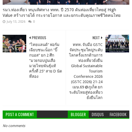
รมว.ท่องเที่ยว หนุนทิศทาง ททท. ปี 2570 ดันท่องเที่ยวไทยสู่ High
Value สร้างรายได้ กระจายโอกาส และยกระดับคุณภาพชีวิตคนไทย
July 13, 2026
0
PREVIOUS
NEXT
"ไทยแลนด์" ฟอร์ม
ททท. จับมือ GSTC
เฉียบชนะน็อก "บิ๊
จัดประชุมใหญ่ระดับ
กบอส" ยก 2 ศึก
โลกครั้งแรกด้านการ
"มวยรอบปูนเสือ
ท่องเที่ยวยั่งยืน
มวยไทยพันธุ์แท้
Global Sustainable
ครั้งที่ 25" สาย D นัด
Tourism
ที่สอง
Conference 2026
(GSTC 2026) 21-24
เมษ.69 @ภูเก็ต ยก
ระดับไทยสู่ท่องเที่ยว
ยั่งยืนโลก
POST A COMMENT
BLOGGER
DISQUS
FACEBOOK
No comments