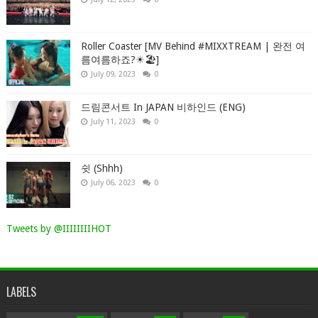
Roller Coaster [MV Behind #MIXXTREAM | 완전 여
름여름하죠?☀🏖]
July 09, 2023
0
드림콘서트 In JAPAN 비하인드 (ENG)
July 11, 2023
0
쉿 (Shhh)
July 06, 2023
0
Tweets by @IIIIIIIIHOT
LABELS