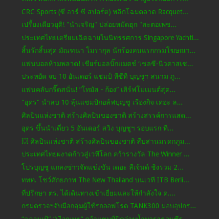
CRC Sports (ซี อาร์ ซี สปอร์ต) พลิกโฉมตลาด Racquet...
เปรี้ยงเดียวยุติ! "นําเจริญ" ปล่อยหมัดฮุก "สะตอเพช...
ประเทศไทยเตรียมเฉิดฉายในนิทรรศการ Singapore Yachti...
สิ้นรักสิ้นสุด มัณฑนา โมรากุล นักร้องคนแรกกรมโฆษณา...
แฟนบอลห้ามพลาด! เชียร์บอลบิ๊กแมตช์ ‘เชลซี-นิวคาสเซ...
ประหยัด จบ 10 อันเดอร์ แชมป์ ทีซีที บุญชูฯ สนาม ภู...
แฟนคลับกรี๊ดสนั่น! “โทมัส - ก้อง” เสิร์ฟโมเมนต์สุด...
"อุดร" นำลบ 10 ลุ้นแชมป์กอล์ฟบุญชู เรืองกิจ เดอะ ล...
ศิลปินแห่งชาติ สร้างศิลปินของชาติ สร้างสรรค์การแสด...
อุดร ขึ้นนำเดี่ยว 5 อันเดอร์ สวิง บุญชูฯ รอบแรก ที...
💥 ศิลปินแห่งชาติ สร้างศิลปินของชาติ สืบสานมรดกภูม...
ประเทศไทยผงาดก้าวสู่เวทีโลก คว้ารางวัล The Winner ...
โปรบุญชู แถลงข่าวจัดแข่งขัน เดอะ ลีเจ้นด์ ชิงรวม 2...
ททท. โชว์ศักยภาพ The New Thailand บนเวที ITB Berli...
ที่ปรึกษา ตร. ได้เดินทางเข้าเยี่ยมและให้กำลังใจ ด....
กรมตรวจฯจับมือกลุ่มผู้ใช้รถออฟโรด TANK300 มอบอุปกร...
“ฉลามเป้”-“เงือกเนย” คว้าแชมป์ปิดว่ายน้ำมาราธอนซีร...