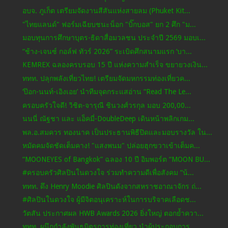
อบจ. ภูเก็ต เตรียมจัดงานสีสันแห่งสายลม (Phuket Kit...
"ไทยแลนด์" ฟอร์มเฉียบชนะน็อก "บิ๊กบอส" ยก 2 ศึก "ม...
มอบทุนการศึกษาบุตร-ธิดาสื่อมวลชน ประจำปี 2569 มอบเ...
“ช้าง-เจนซ์ กอล์ฟ ทัวร์ 2026” ระเบิดศึกสนามแรก ‘บา...
KEMREX ฉลองครบรอบ 15 ปี แห่งความสำเร็จ ขยายวงเงิน...
ททท. ปลุกพลังเที่ยวไทย! เตรียมจัดมหกรรมท่องเที่ยวค...
‘ป๊อก-นนท์-เอิงเอย’ นำทีมจุดกระแสอ่าน “Read The Le...
ครอบครัวใจดี! วิชิต-จารุณี ชินวงศ์วรกุล มอบ 200,00...
นนนี่ ณัฐชา และ แอ็คมี่-DoubleDeep เดินหน้าพลิกเกม...
พล.อ.สมควร ทองนาค เป็นประธานพิธีปิดและมอบรางวัล ใน...
หมัดคมจัดชัดเต็มคาง! "แสงพนม" ปล่อยฮุกขวาเข้าเต็มค...
“MOONEYES of Bangkok” ฉลอง 10 ปี อิมพอร์ต “MOON BU...
#ครอบครัวศิลปินในดวงใจ ร่วมทำความดีเพื่อสังคม “น้...
ททท. ดึง Henry Moodie ศิลปินดังจากสหราชอาณาจักร ถ่...
#ศิลปินในดวงใจ ผู้มีจิตอนุเคราะห์ในการบริจาคเลือดช...
วัตสัน ประกาศผล HWB Awards 2026 ยิ่งใหญ่ ตอกย้ำควา...
ททท. ผนึกกำลังพันธมิตรการท่องเที่ยว นำผู้ประกอบการ...