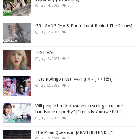
July 14, 2023
0
GRL GVNG [MV & Photoshoot Behind The Scenes]
July 12, 2023
0
FESTIVAL
July 13, 2023
0
Hate Rodrigo (Feat. 우기 ((여자)아이들))
July 02, 2023
0
Will people break down when seeing someone
handsome or pretty? [Curiosity Yoon💡EP.01]
July 01, 2023
0
The Prom Queens in JAPAN [BEHIND #1]
July 12, 2023
0