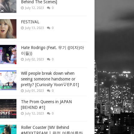
Behind The Scenes]
July 12, 2023
0
FESTIVAL
July 13, 2023
0
Hate Rodrigo (Feat. 우기 ((여자)아
이들))
July 02, 2023
0
Will people break down when
seeing someone handsome or
pretty? [Curiosity Yoon💡EP.01]
July 01, 2023
0
The Prom Queens in JAPAN
[BEHIND #1]
July 12, 2023
0
Roller Coaster [MV Behind
#MIXXTREAM | 완전 여름여름하