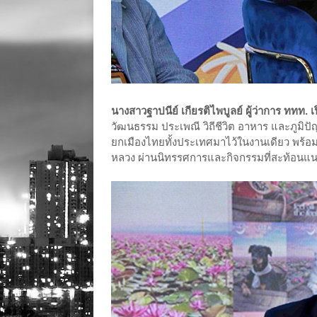
นางสาวฐาปนีย์ เกียรติไพบูลย์ ผู้ว่าการ ททท. 
วัฒนธรรม ประเพณี วิถีชีวิต อาหาร และภูมิ
ยกเมืองไทยทั้งประเทศมาไว้ในงานเดียว พร้อ
หลวง ผ่านนิทรรศการและกิจกรรมที่สะท้อนแ