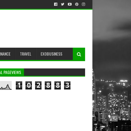
INANCE
TRAVEL
EXOBUSINESS
AL PAGEVIEWS
1
0
2
8
8
3