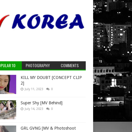
PULAR 10
PHOTOGRAPHY
COMMENTS
KILL MY DOUBT [CONCEPT CLIP
2]
July 11, 2023
0
Super Shy [MV Behind]
July 14, 2023
0
GRL GVNG [MV & Photoshoot