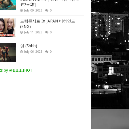
죠?☀🏖]
July 09, 2023
0
드림콘서트 In JAPAN 비하인드
(ENG)
July 11, 2023
0
쉿 (Shhh)
July 06, 2023
0
s by @IIIIIIIIHOT