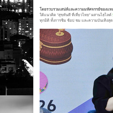
โดยรวบรวมเสน่ห์และความมหัศจรรย์ของแหล่งท
ใต้แนวคิด “สุขทันที ที่เที่ยวไทย” ผสานไฮไลต์
ทุกมิติ ทั้งการชิม ช้อป ชม และความบันเทิงส