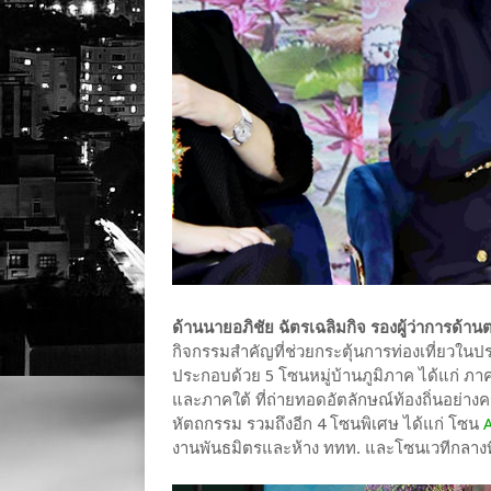
ด้านนายอภิชัย ฉัตรเฉลิมกิจ รองผู้ว่าการด้
กิจกรรมสำคัญที่ช่วยกระตุ้นการท่องเที่ยวในปร
ประกอบด้วย 5 โซนหมู่บ้านภูมิภาค ได้แก่ 
และภาคใต้ ที่ถ่ายทอดอัตลักษณ์ท้องถิ่นอย่างคร
หัตถกรรม รวมถึงอีก 4 โซนพิเศษ ได้แก่ โซน
งานพันธมิตรและห้าง ททท. และโซนเวทีกลางที่